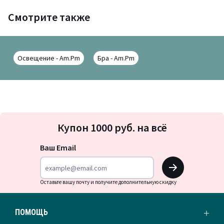
Смотрите также
Освещение - Am.Pm
Бра - Am.Pm
Подписка
Купон 1000 руб. на всё
на
новости
Ваш Email
OK
Оставьте вашу почту и получите дополнительную скидку
ПОМОЩЬ