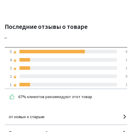
Последние отзывы о товаре
4,2
5
6
(9 отзывов)
средняя оценка
4
1
покупателей по всем
3
1
странам
2
0
1
1
100% проверенные отзывы,
Инициативы LaRedoute
67% клиентов рекомендуют этот товар
детализация
от новых к старым