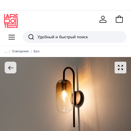
В
корзи
La
Redoute
Меню
Поиск
...
Освещение
Бра