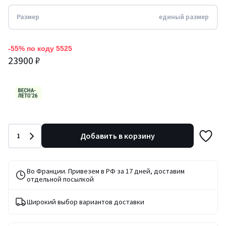
Размер
единый размер
-55% по коду 5525
23900 ₽
Количество
Добавить в корзину
1
Во Франции. Привезем в РФ за 17 дней, доставим
отдельной посылкой
Широкий выбор вариантов доставки