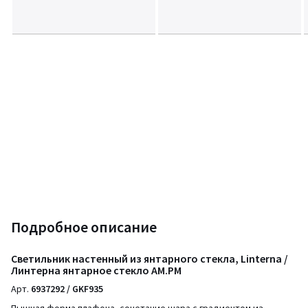
Подробное описание
Светильник настенный из янтарного стекла, Linterna /
Линтерна янтарное стекло AM.PM
Арт.
6937292 / GKF935
Пышная форма плафона, сочетание шара с градиентом из