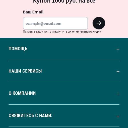
Купон 1000 руб. на всё
на
новости
Ваш Email
OK
Оставьте вашу почту и получите дополнительную скидку
ПОМОЩЬ
НАШИ СЕРВИСЫ
О КОМПАНИИ
СВЯЖИТЕСЬ С НАМИ: