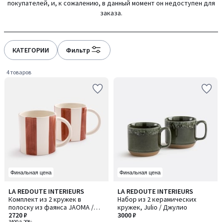
покупателей, и, к сожалению, в данный момент он недоступен для
gauche
droite
заказа.
КАТЕГОРИИ
Фильтр
4 товаров
Финальная цена
Финальная цена
5
LA REDOUTE INTERIEURS
LA REDOUTE INTERIEURS
/
Комплект из 2 кружек в
Набор из 2 керамических
5
полоску из фаянса JAOMA /
кружек, Julio / Джулио
ЖАОМА
2720 ₽
3000 ₽