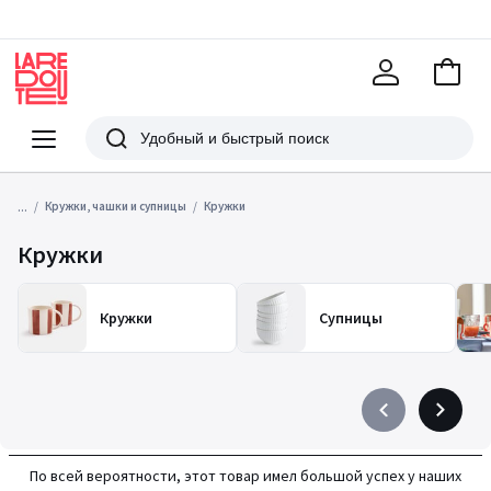
В
корзи
La
Redoute
Меню
Поиск
...
Кружки, чашки и супницы
Кружки
Кружки
Кружки
Супницы
Précédent
Suivant
-
-
défiler
défiler
По всей вероятности, этот товар имел большой успех у наших
à
à