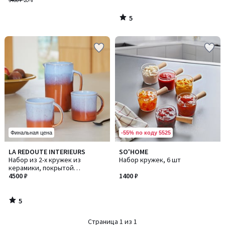
3400 ₽
-20%
5
/
5
-55% по коду 5525
Финальная цена
5
LA REDOUTE INTERIEURS
SO'HOME
/
Набор из 2-х кружек из
Набор кружек, 6 шт
5
керамики, покрытой
глазурованной эмалью с
4500 ₽
1400 ₽
отражающим эффектом, Ikora
/ Икора
5
/
5
Страница 1 из 1