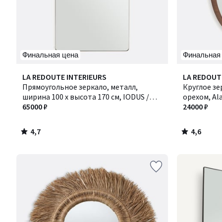
Финальная цена
Финальная
4,7
4,6
LA REDOUTE INTERIEURS
LA REDOUT
/ 5
/ 5
Прямоугольное зеркало, металл,
Круглое зе
ширина 100 x высота 170 см, IODUS /
орехом, Ala
ЙОДУС
65000 ₽
24000 ₽
4,7
4,6
/
/
5
5