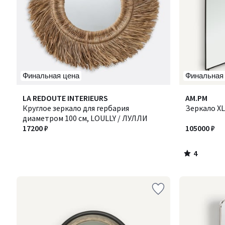
Финальная цена
Финальная
4
LA REDOUTE INTERIEURS
AM.PM
/
Круглое зеркало для гербария
Зеркало XL
5
диаметром 100 см, LOULLY / ЛУЛЛИ
17200 ₽
105000 ₽
4
/
5