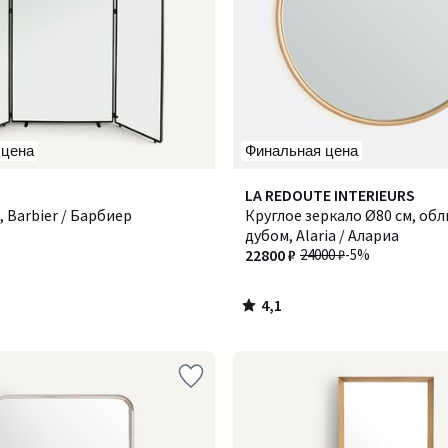
 цена
Финальная цена
4,1
LA REDOUTE INTERIEURS
/ 5
, Barbier / Барбиер
Круглое зеркало Ø80 см, об
дубом, Alaria / Алариа
22800 ₽
24000 ₽
-5%
4,1
/
5