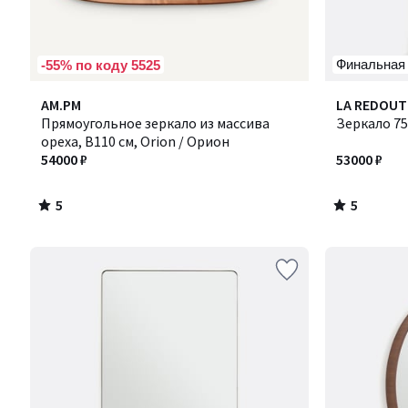
Финальная
-55% по коду 5525
5
5
AM.PM
LA REDOUT
/
/
Прямоугольное зеркало из массива
Зеркало 75 
5
5
ореха, В110 см, Orion / Орион
54000 ₽
53000 ₽
5
5
/
/
5
5