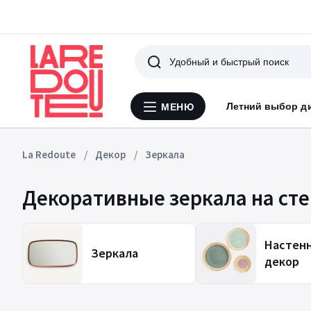
Поиск
Летний выбор д
МЕНЮ
Меню
La
Redoute
La Redoute
Декор
Зеркала
Декоративные зеркала на сте
Настен
Зеркала
декор