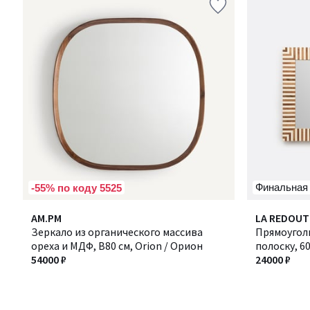
Финальная
-55% по коду 5525
AM.PM
LA REDOUT
Зеркало из органического массива
Прямоуголь
ореха и МДФ, В80 см, Orion / Орион
полоску, 60
54000 ₽
24000 ₽