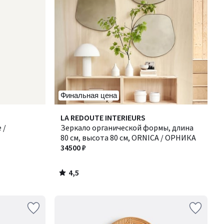
Финальная цена
4,5
LA REDOUTE INTERIEURS
/ 5
 /
Зеркало органической формы, длина
80 см, высота 80 см, ORNICA / ОРНИКА
34500 ₽
4,5
/
5