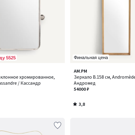
Финальная цена
ду 5525
3,8
AM.PM
/ 5
аклонное хромированное,
Зеркало В.158 см, Andromède
assandre / Кассандр
Андромед
54000 ₽
3,8
/
5