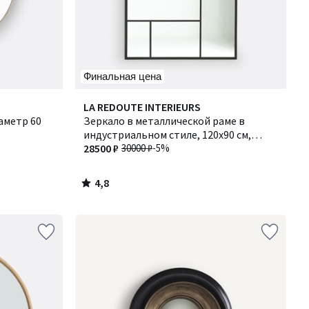
Финальная цена
4,8
LA REDOUTE INTERIEURS
/ 5
аметр 60
Зеркало в металлической раме в
индустриальном стиле, 120x90 см,
Lenaig / Ленэг
28500 ₽
30000 ₽
-5%
4,8
/
5