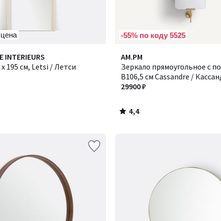
 цена
-55% по коду 5525
4,4
E INTERIEURS
AM.PM
/ 5
x 195 см, Letsi / Летси
Зеркало прямоугольное с п
В106,5 см Cassandre / Касса
29900 ₽
4,4
/
5