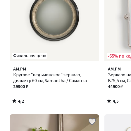
Финальная цена
-55% по ко
4,2
4,5
AM.PM
AM.PM
/ 5
/ 5
Круглое "ведьминское" зеркало,
Зеркало н
диаметр 60 см, Samantha / Саманта
В75,5 см, C
29900 ₽
44900 ₽
4,2
4,5
/
/
5
5