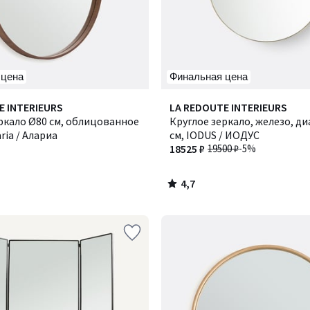
 цена
Финальная цена
4,7
E INTERIEURS
LA REDOUTE INTERIEURS
/ 5
ркало Ø80 см, облицованное
Круглое зеркало, железо, ди
ria / Алариа
см, IODUS / ИОДУС
18525 ₽
19500 ₽
-5%
4,7
/
5