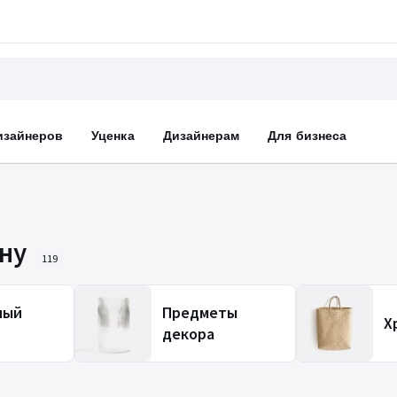
изайнеров
Уценка
Дизайнерам
Для бизнеса
ну
119
ный
Предметы
Х
декора