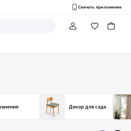
Скачать приложение
Перейти
В
Мой
в
корзину
счет
список
избранного
ранение
Декор для сада