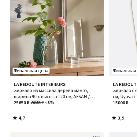
Финальная цена
Финальная
4,7
3,9
LA REDOUTE INTERIEURS
Количество
LA REDOUT
/ 5
/ 5
Зеркало из массива дерева манго,
цветов:
Зеркало с 
ширина 90 x высота 120 см, AFSAN /
2
см, Uyova /
АФСАН
25650 ₽
28500 ₽
-10%
15000 ₽
4,7
3,9
/
/
5
5