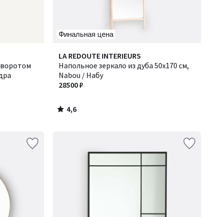
Финальная цена
4,6
LA REDOUTE INTERIEURS
/ 5
оворотом
Напольное зеркало из дуба 50x170 см,
ндра
Nabou / Набу
28500 ₽
4,6
/
5