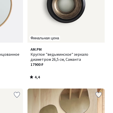
Финальная цена
4,4
AM.PM
/ 5
лицованное
Круглое "ведьминское" зеркало
диаметром 26,5 см, Саманта
17900 ₽
4,4
/
5