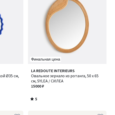
Финальная цена
5
LA REDOUTE INTERIEURS
/
ой Ø35 см,
Овальное зеркало из ротанга, 50 x 65
5
см, SYLEA / СИЛЕА
15000 ₽
5
/
5