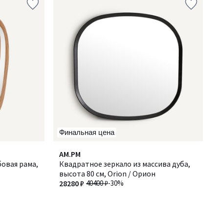
Финальная цена
AM.PM
овая рама,
Квадратное зеркало из массива дуба,
высота 80 см, Orion / Орион
28280 ₽
40400 ₽
-30%