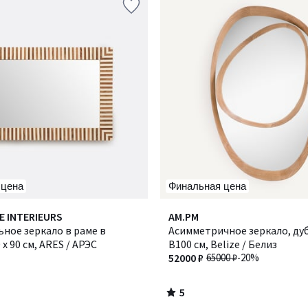
 цена
Финальная цена
5
E INTERIEURS
AM.PM
/
ное зеркало в раме в
Асимметричное зеркало, дуб
5
 x 90 см, ARES / АРЭС
В100 см, Belize / Белиз
52000 ₽
65000 ₽
-20%
5
/