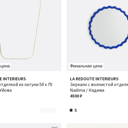
 цена
Финальная цена
5
E INTERIEURS
LA REDOUTE INTERIEURS
/
отделкой из латуни 50 x 70
Зеркало с волнистой отделк
5
 Уйова
Nadima / Надима
4500 ₽
5
/
5