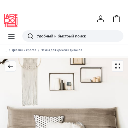
В
корзи
La
Redoute
Меню
Поиск
...
Диваны и кресла
Чехлы для кресел и диванов