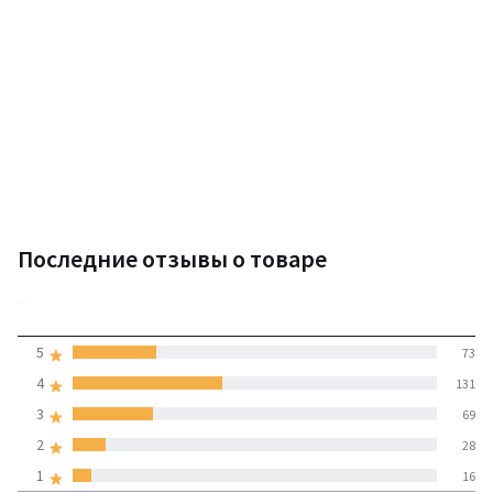
Последние отзывы о товаре
3,7
5
73
(317 отзывов)
средняя оценка
4
131
покупателей по всем
3
69
странам
2
28
1
16
100% проверенные отзывы,