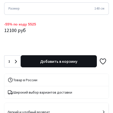
Размер
140 см
-55% по коду 5525
12100 руб
Количество
Добавить в корзину
1
Товар в России
Широкий выбор вариантов доставки
Легкий и удобный возврат