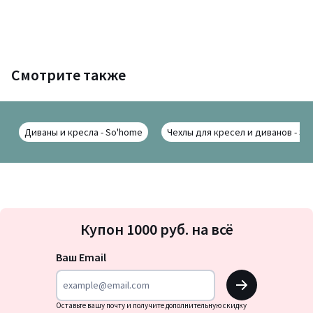
Смотрите также
Диваны и кресла - So'home
Чехлы для кресел и диванов - So
Подписка
Купон 1000 руб. на всё
на
новости
Ваш Email
OK
Оставьте вашу почту и получите дополнительную скидку