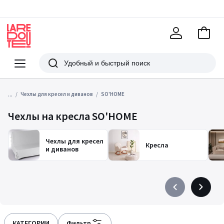
В
корзи
La
Redoute
Меню
Поиск
...
Чехлы для кресел и диванов
SO'HOME
Чехлы на кресла SO'HOME
Чехлы для кресел
Кресла
и диванов
Précédent
Suivant
-
-
défiler
défiler
à
à
КАТЕГОРИИ
Фильтр