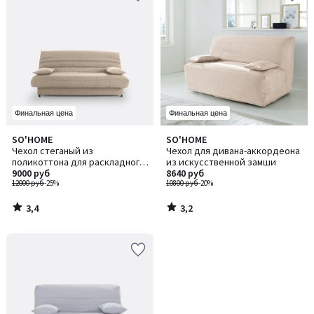
Финальная цена
Финальная цена
3,4
3,2
SO'HOME
SO'HOME
/ 5
/ 5
Чехол стеганый из
Чехол для дивана-аккордеона
поликоттона для раскладного
из искусственной замши
дивана ASARET / АЗАРЕ
9000 руб
8640 руб
12000 руб
-25%
10800 руб
-20%
3,4
3,2
/
/
5
5