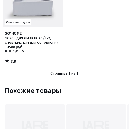
Финальная цена
3,9
SO'HOME
/ 5
Чехол для дивана BZ / БЗ,
специальный для обновления
13500 руб
18000 руб
-25%
3,9
/
5
Страница 1 из 1
Похожие товары