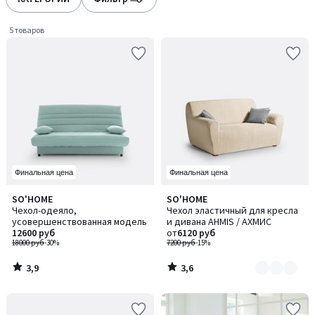
gauche
droite
5 товаров
Финальная цена
Финальная цена
3,9
3,6
SO'HOME
SO'HOME
Количество
/ 5
/ 5
Чехол-одеяло,
Чехол эластичный для кресла
цветов:
усовершенствованная модель
и дивана AHMIS / АХМИС
2
12600 руб
от
6120 руб
18000 руб
-30%
7200 руб
-15%
3,9
3,6
/
/
5
5