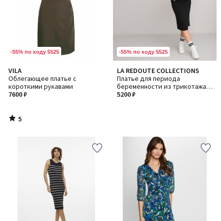
-55% по коду 5525
-55% по коду 5525
5
VILA
LA REDOUTE COLLECTIONS
/
Облегающее платье с
Платье для периода
5
короткими рукавами
беременности из трикотажа,
7600 ₽
рукава 3/4
5200 ₽
5
/
5