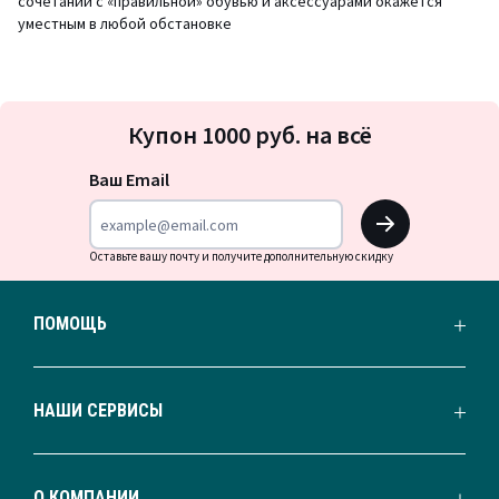
сочетании с «правильной» обувью и аксессуарами окажется
уместным в любой обстановке
Подписка
Купон 1000 руб. на всё
на
новости
Ваш Email
OK
Оставьте вашу почту и получите дополнительную скидку
ПОМОЩЬ
НАШИ СЕРВИСЫ
О КОМПАНИИ