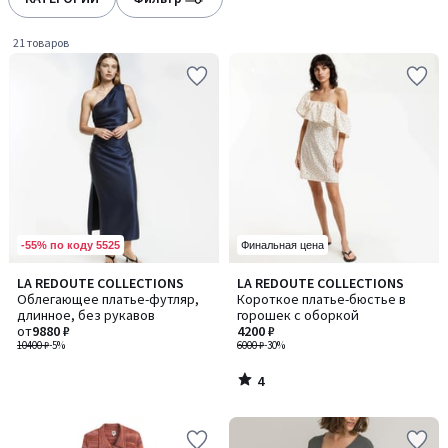
gauche
droite
21 товаров
-55% по коду 5525
Финальная цена
4
LA REDOUTE COLLECTIONS
LA REDOUTE COLLECTIONS
/
Облегающее платье-футляр,
Короткое платье-бюстье в
5
длинное, без рукавов
горошек с оборкой
от
9880 ₽
4200 ₽
10400 ₽
-5%
6000 ₽
-30%
4
/
5