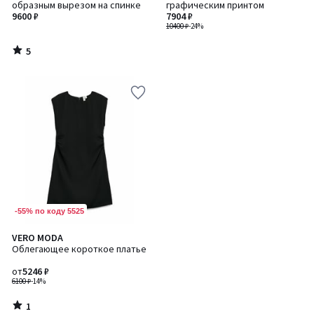
5
образным вырезом на спинке
графическим принтом
9600 ₽
7904 ₽
10400 ₽
-24%
5
/
5
-55% по коду 5525
1
VERO MODA
/
Облегающее короткое платье
5
от
5246 ₽
6100 ₽
-14%
1
/