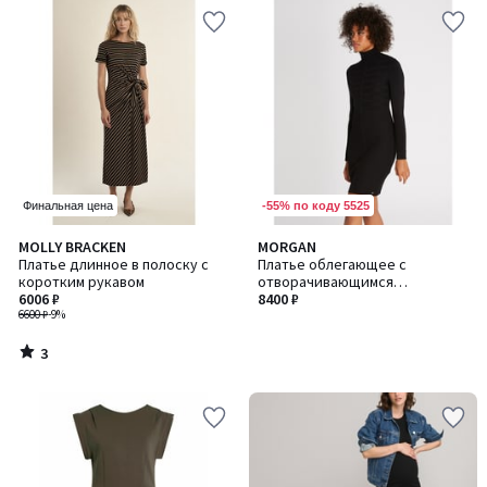
-55% по коду 5525
Финальная цена
3
MOLLY BRACKEN
MORGAN
/
Платье длинное в полоску с
Платье облегающее с
5
коротким рукавом
отворачивающимся
6006 ₽
воротником и длинными
8400 ₽
6600 ₽
-9%
рукавами
3
/
5