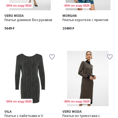
-55% по коду 5525
-55% по коду 5525
VERO MODA
MORGAN
Платье длинное без рукавов
Платье короткое с принтом
5649 ₽
10400 ₽
-55% по коду 5525
-55% по коду 5525
5
VILA
VERO MODA
/
Платье с пайетками и V-
Платье из трикотажа с