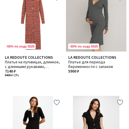
-55% по коду 5525
-55% по коду 5525
LA REDOUTE COLLECTIONS
LA REDOUTE COLLECTIONS
Платье на пуговицах, длинное,
Платье для периода
с длинными рукавами,
беременности с запахом
воротничок поло
7140 ₽
5900 ₽
8400 ₽
-15%