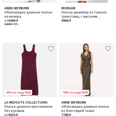
ANNE WEYBURN
MORGAN
Облегающее длинное платье
Платье-джемпер из тонкого
из велюра
трикотажа, с высоким
от
6490 ₽
воротником
9900 ₽
11800 ₽
-45%
-55% по коду 5525
-55% по коду 5525
LA REDOUTE COLLECTIONS
ANNE WEYBURN
Платье длинное приталенное
Облегающее длинное платье
без рукавов
из блестящей ткани
от
5015 ₽
7788 ₽