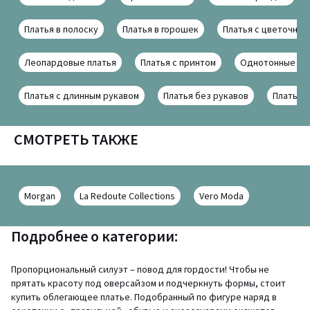
Платья в полоску
Платья в горошек
Платья с цветочным
Леопардовые платья
Платья с принтом
Однотонные пл
Платья с длинным рукавом
Платья без рукавов
Платья 
СМОТРЕТЬ ТАКЖЕ
Morgan
La Redoute Collections
Vero Moda
Подробнее о категории:
Пропорциональный силуэт – повод для гордости! Чтобы не
прятать красоту под оверсайзом и подчеркнуть формы, стоит
купить облегающее платье. Подобранный по фигуре наряд в