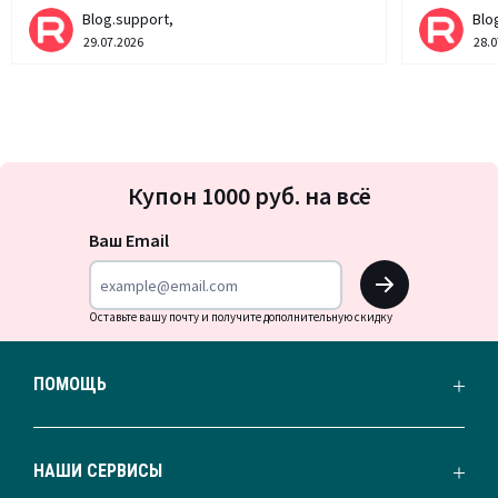
Blog.support,
Blo
29.07.2026
28.0
Подписка
Купон 1000 руб. на всё
на
новости
Ваш Email
OK
Оставьте вашу почту и получите дополнительную скидку
ПОМОЩЬ
НАШИ СЕРВИСЫ