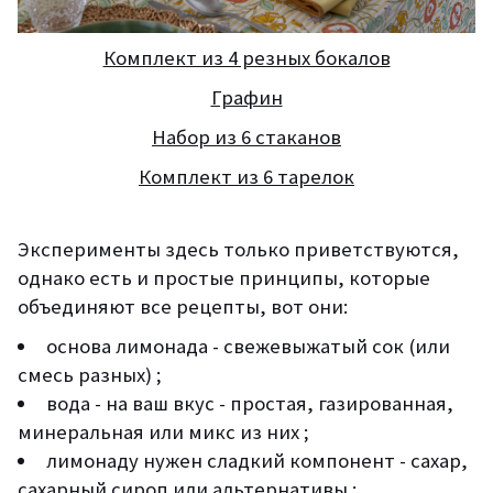
Комплект из 4 резных бокалов
Графин
Набор из 6 стаканов
Комплект из 6 тарелок
Эксперименты здесь только приветствуются,
однако есть и простые принципы, которые
объединяют все рецепты
, вот они:
о
снова лимонада - свежевыжатый сок (или
смесь разных)
;
вода
-
на ваш вкус -
прост
ая
, газированн
ая,
минеральн
ая
или микс из них ;
л
имонад
у
нужен сладкий компонент - сахар
,
сахарный сироп
или альтернативы
;