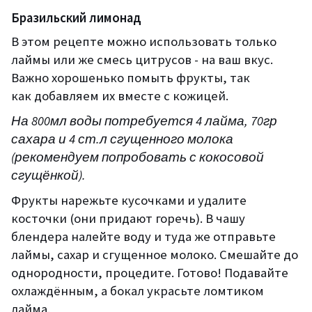
Бразильский
лимонад
В этом рецепте можно использовать только
лаймы или же смесь цитрусов - на ваш вкус.
Важно хорошенько помыть фрукты, так
ка
к добавляем их вместе с кожицей.
На 800мл воды потребуется 4 лайма, 70гр
сахара и 4
ст.л
сгущен
н
ого молока
(
рекомендуем попробовать с кокосовой
сгущёнкой)
.
Фрукты нарежьте кусочками и удалите
косточки (они придают горечь).
В чашу
блендера налейте воду и туда же отправьте
лаймы, сахар и сгущенное молоко.
Смешайте до
однородности, процедите. Готово! Пода
вайте
охлаждённым, а бокал украсьте ломтиком
лайма.