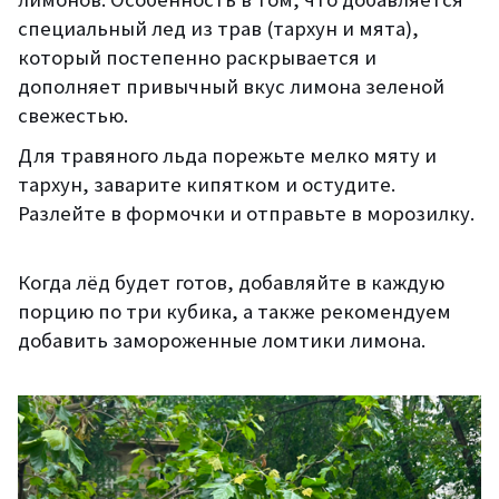
специальный лед
из трав (
тархун и мят
а)
,
который по
степенно
раскрывается и
дополняет
привычный
вкус лимона
зеленой
свежестью
.
Для травяного льда порежьте мелко мяту и
тархун, заварите кипятком и остудите.
Разлейте в формочки
и отправьте в морозилку.
Когда лёд будет готов, добавляйте в каждую
порцию по три кубика, а также рекомендуем
добавить
замороженны
е
ломтик
и
лимона.