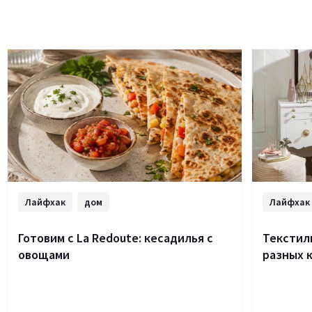
Лайфхак
дом
Лайфхак
Готовим с La Redoute: кесадилья с
Текстиль
овощами
разных 