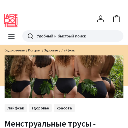
В
корзи
La
Redoute
Меню
Поиск
Вдохновение
История
Здоровье
Лайфхак
Лайфхак
здоровье
красота
Менструальные трусы -