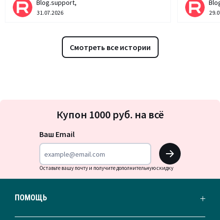
Blog.support,
Blo
31.07.2026
29.0
Смотреть все истории
Подписка
Купон 1000 руб. на всё
на
новости
Ваш Email
OK
Оставьте вашу почту и получите дополнительную скидку
ПОМОЩЬ