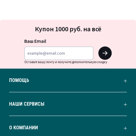
Подписка
Купон 1000 руб. на всё
на
новости
Ваш Email
OK
Оставьте вашу почту и получите дополнительную скидку
ПОМОЩЬ
НАШИ СЕРВИСЫ
О КОМПАНИИ