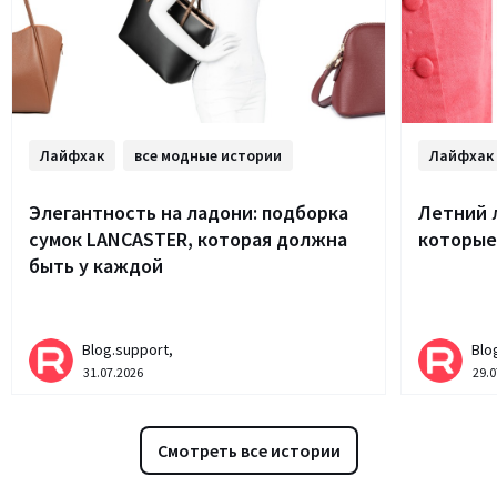
Лайфхак
все модные истории
Лайфхак
Элегантность на ладони: подборка
Летний 
сумок LANCASTER, которая должна
которые
быть у каждой
Blog.support,
Blo
31.07.2026
29.0
Смотреть все истории