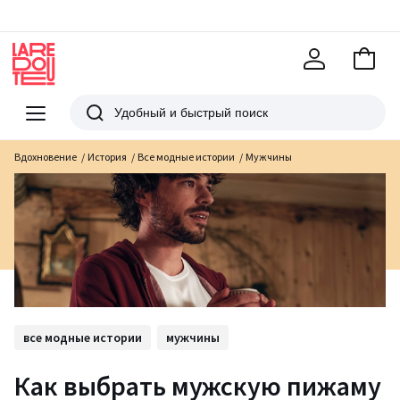
В
корзи
La
Redoute
Меню
Поиск
Вдохновение
История
Все модные истории
Мужчины
все модные истории
мужчины
Как выбрать мужскую пижаму