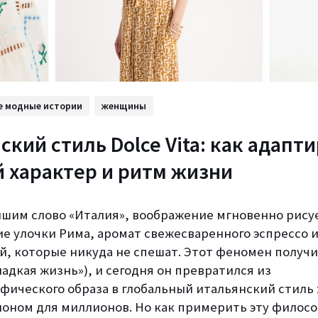
е модные истории
женщины
ский стиль Dolce Vita: как адапт
й характер и ритм жизни
ышим слово «Италия», воображение мгновенно рису
ие улочки Рима, аромат свежесваренного эспрессо 
й, которые никуда не спешат. Этот феномен получи
«сладкая жизнь»), и сегодня он превратился из
фического образа в глобальный итальянский стиль
лоном для миллионов. Но как примерить эту филосо