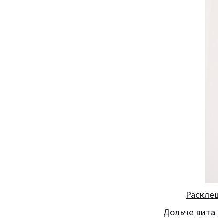
Раскле
Дольче вита 