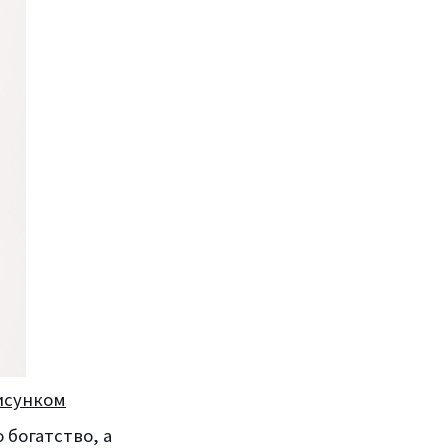
исунком
 богатство, а