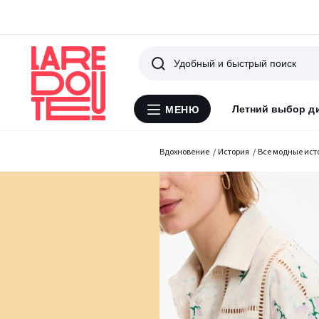
Поиск
Летний выбор д
МЕНЮ
Меню
La
Redoute
Вдохновение
История
Все модные ист