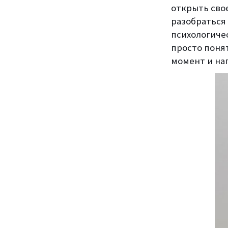
открыть сво
разобраться
психологичес
просто поня
момент и на