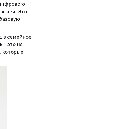
 цифрового
рапией! Это
 базовую
д в семейное
 – это не
, которые