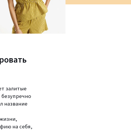
ировать
ет залитые
и безупречно
л название
 жизни,
фию на себя,