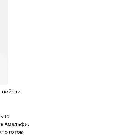
м пейсли
льно
ье Амальфи.
кто готов