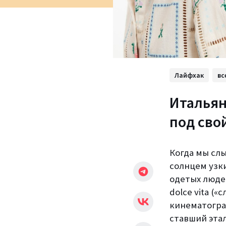
Лайфхак
вс
Итальян
под сво
Когда мы сл
солнцем узк
одетых люде
dolce vita (
кинематогра
ставший эта