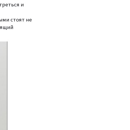
треться и
ыми стоят не
оящий