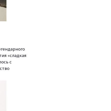
егендарного
тия «сладкая
ось с
сство