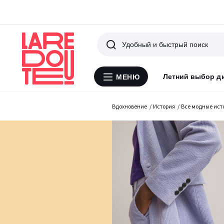
Поиск
Летний выбор д
МЕНЮ
Меню
La
Redoute
Вдохновение
История
Все модные ист