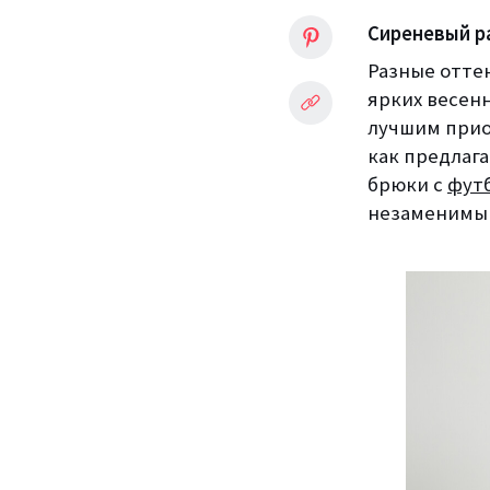
Сиреневый р
Разные оттен
ярких весенн
лучшим прио
как предлага
брюки с
фут
незаменимым