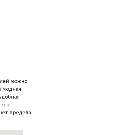
елей можно
и модная
 удобная
 это
нет предела!