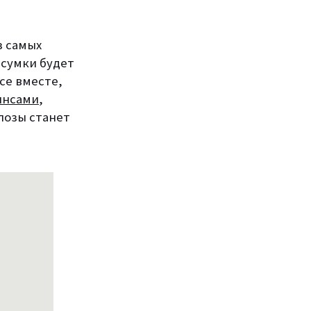
з самых
 сумки будет
се вместе,
инсами
,
лозы станет