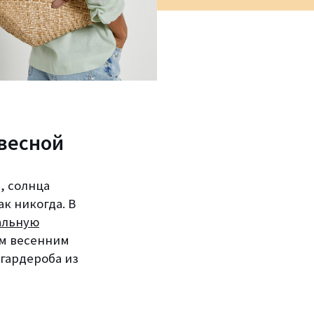
 весной
, солнца
к никогда. В
альную
им весенним
гардероба из