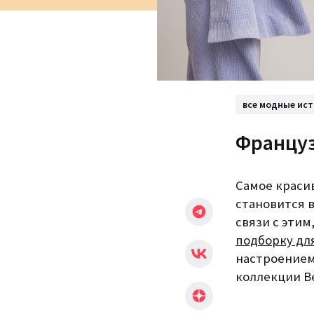
все модные ис
Француз
Самое краси
становится в
связи с эти
подборку для
настроением
коллекции Ве