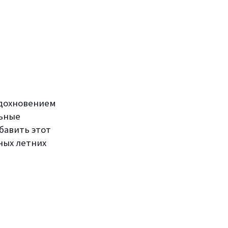
вдохновением
льные
бавить этот
ных летних