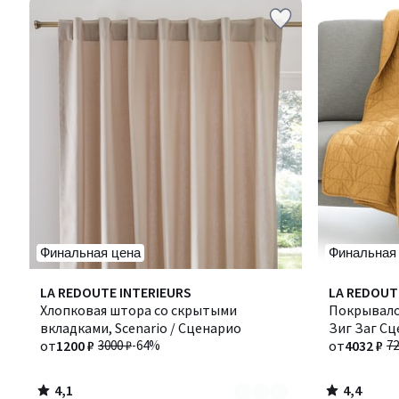
Финальная цена
Финальная
4,1
4,4
Количество
LA REDOUTE INTERIEURS
Количество
LA REDOUT
/ 5
/ 5
цветов:
Хлопковая штора со скрытыми
цветов:
Покрывало 
8
вкладками, Scenario / Сценарио
8
Зиг Заг С
от
1200 ₽
3000 ₽
-64%
от
4032 ₽
72
4,1
4,4
/
/