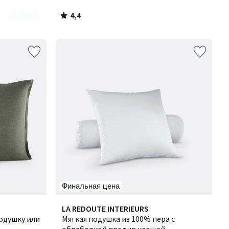
4,4
/
5
Финальная цена
3,2
LA REDOUTE INTERIEURS
/ 5
одушку или
Мягкая подушка из 100% пера с