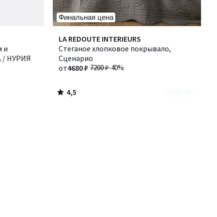
Финальная цена
4,5
Количество
LA REDOUTE INTERIEURS
/ 5
 и
цветов:
Стеганое хлопковое покрывало,
 / НУРИЯ
4
Сценарио
от
4680 ₽
7200 ₽
-40%
4,5
/
5