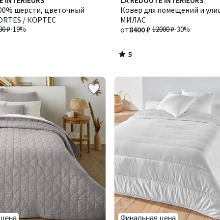
E INTERIEURS
LA REDOUTE INTERIEURS
/
100% шерсти, цветочный
Ковер для помещений и ули
5
CORTES / КОРТЕС
МИЛАС
00 ₽
-19%
от
8400 ₽
12000 ₽
-30%
5
/
5
 цена
Финальная цена