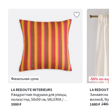
5
5
Финальная цена
-55% по ко
5
4,5
LA REDOUTE INTERIEURS
Количество
LA REDOUT
/
/ 5
Квадратная подушка для улицы,
цветов:
Занавеска 
5
полиэстер, 50x50 см, VALERIA /
2
волной, Ny
ВАЛЕРИЯ
3000 ₽
1680 ₽
2400 