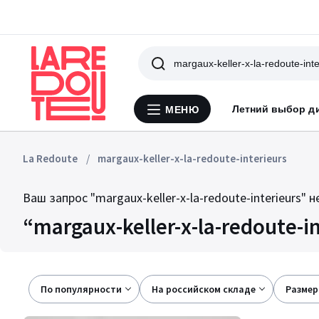
Поиск
Летний выбор д
МЕНЮ
Меню
La
Redoute
La Redoute
margaux-keller-x-la-redoute-interieurs
Ваш запрос
"margaux-keller-x-la-redoute-interieurs"
не
margaux-keller-x-la-redoute-i
По популярности
на российском складе
размер