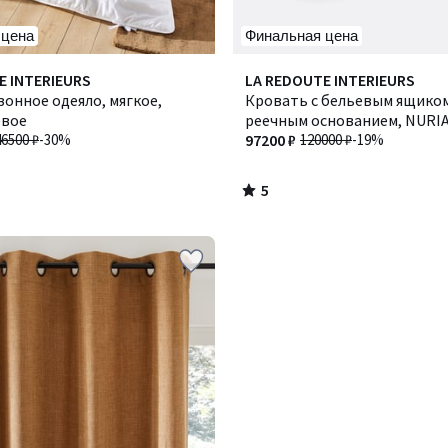
 цена
Финальная цена
5
E INTERIEURS
LA REDOUTE INTERIEURS
/
онное одеяло, мягкое,
Кровать с бельевым ящиком
5
евое
реечным основанием, NURIA
46500 ₽
-30%
97200 ₽
120000 ₽
-19%
5
/
5