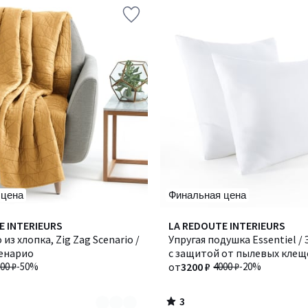
 цена
Финальная цена
3
E INTERIEURS
LA REDOUTE INTERIEURS
/
из хлопка, Zig Zag Scenario /
Упругая подушка Essentiel /
5
ценарио
с защитой от пылевых клещ
00 ₽
-50%
от
3200 ₽
4000 ₽
-20%
3
/