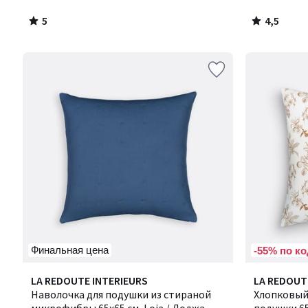
5
4,5
/
/
5
5
Финальная цена
-55% по ко
4,4
5
Количество
LA REDOUTE INTERIEURS
LA REDOUT
/ 5
/
цветов:
Наволочка для подушки из стираной
Хлопковый
5
2