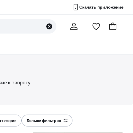
Скачать приложение
Перейти
В
Мой
в
корзину
счет
список
избранного
е к запросу :
категории
больше фильтров