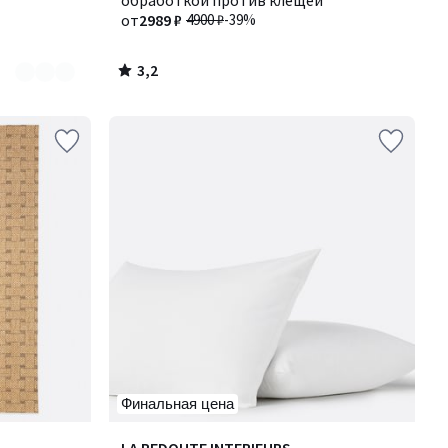
обработкой против клещей
от
2989 ₽
4900 ₽
-39%
3,2
/
5
Финальная цена
4,3