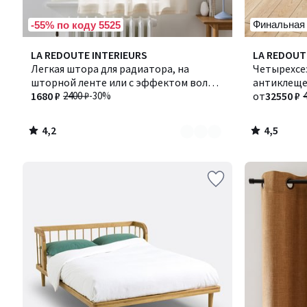
Финальная
-55% по коду 5525
4,2
4,5
Количество
LA REDOUTE INTERIEURS
LA REDOUT
/ 5
/ 5
цветов:
Легкая штора для радиатора, на
Четырехсез
2
шторной ленте или с эффектом волны,
антиклещ
NYONG / НЬОНГ
1680 ₽
2400 ₽
-30%
от
32550 ₽
4,2
4,5
/
/
5
5