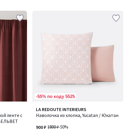
5
-55% по коду 5525
4,4
LA REDOUTE INTERIEURS
/ 5
ой ленте с
Наволочка из хлопка, Yucatan / Юкатан
 ВЕЛЬВЕТ
900 ₽
1800 ₽
-50%