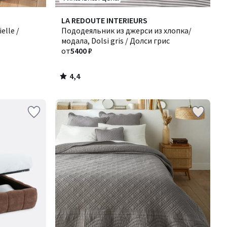
4,4
LA REDOUTE INTERIEURS
/ 5
elle /
Пододеяльник из джерси из хлопка/
модала, Dolsi gris / Долси грис
от
5400 ₽
4,4
/
5