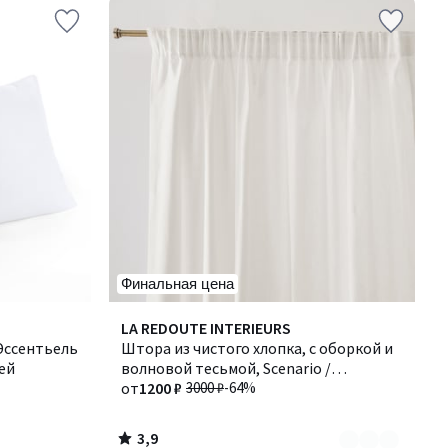
Финальная цена
3,9
Количество
LA REDOUTE INTERIEURS
/ 5
 Эссентьель
цветов:
Штора из чистого хлопка, с оборкой и
ей
10
волновой тесьмой, Scenario /
Сценарио
от
1200 ₽
3000 ₽
-64%
3,9
/