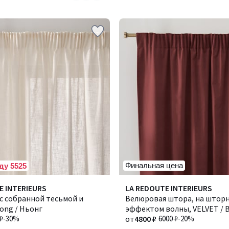
5
Финальная цена
ду 5525
4
E INTERIEURS
Количество
LA REDOUTE INTERIEURS
/
с собранной тесьмой и
цветов:
Велюровая штора, на шторн
5
ong / Ньонг
4
эффектом волны, VELVET /
₽
-30%
от
4800 ₽
6000 ₽
-20%