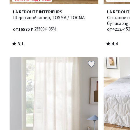
3,1
4,4
LA REDOUTE INTERIEURS
Количество
LA REDOUT
/ 5
/ 5
Шерстяной ковер, TOSMA / ТОСМА
цветов:
Стеганое 
7
бутиса Zig 
от
16575 ₽
25500 ₽
-35%
Сценарио
от
4212 ₽
52
3,1
4,4
/
/
5
5