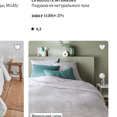
LA REDOUTE INTERIEURS
/ 5
цы, MILAS/
Подушка из натурального пуха
8400 ₽
11200 ₽
-25%
4,3
/
5
Финальная цена