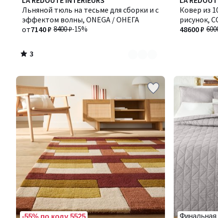
LA REDOUTE INTERIEURS
LA REDOUT
/
цветов:
Льняной тюль на тесьме для сборки и с
Ковер из 
5
4
эффектом волны, ONEGA / ОНЕГА
рисунок, 
от
7140 ₽
8400 ₽
-15%
48600 ₽
600
3
/
5
Финальная
-55% по коду 5525