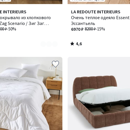
4,6
E INTERIEURS
LA REDOUTE INTERIEURS
/ 5
покрывало из хлопкового
Очень теплое одеяло Essenti
Zag Scenario / Зиг Заг
Эссантьель
00 ₽
-50%
6970 ₽
8200 ₽
-15%
4,6
/
5