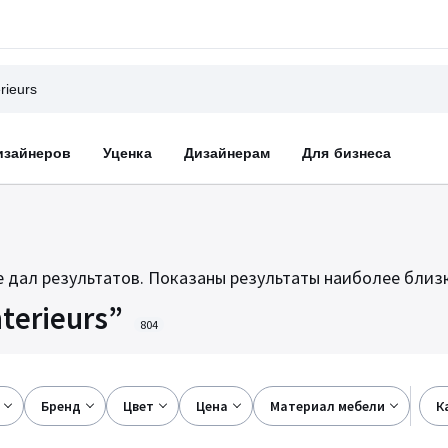
изайнеров
Уценка
Дизайнерам
Для бизнеса
 дал результатов. Показаны результаты наиболее близки
nterieurs
804
бренд
цвет
цена
материал мебели