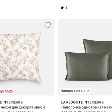
4
/
5
Финальная цена
ду 5525
4,4
E INTERIEURS
Количество
LA REDOUTE INTERIEURS
/ 5
 чехол для декоративной
цветов:
Наволочка однотонная на п
10