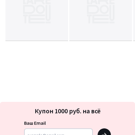
Подписка
Купон 1000 руб. на всё
на
новости
Ваш Email
OK