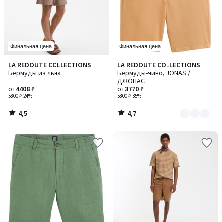
Финальная цена
Финальная цена
4,5
4,7
LA REDOUTE COLLECTIONS
LA REDOUTE COLLECTIONS
Количество
/ 5
/ 5
Бермуды из льна
Бермуды-чино, JONAS /
цветов:
ДЖОНАС
5
от
4408 ₽
от
3770 ₽
5800 ₽
-24%
5800 ₽
-35%
4,5
4,7
/
/
5
5