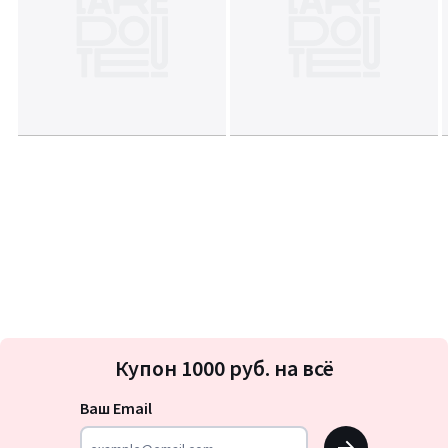
Подписка
Купон 1000 руб. на всё
на
новости
Ваш Email
OK