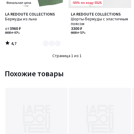
-55% по коду 5525
Финальная цена
4,7
LA REDOUTE COLLECTIONS
LA REDOUTE COLLECTIONS
Количество
/ 5
Бермуды из льна
Шорты-бермуды с эластичным
цветов:
поясом
3
от
3960 ₽
3300 ₽
6600 ₽
-40%
6600 ₽
-50%
4,7
/
5
Страница 1 из 1
Похожие товары