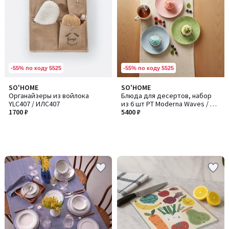
-55% по коду 5525
-55% по коду 5525
SO'HOME
SO'HOME
Органайзеры из войлока
Блюда для десертов, набор
YLC407 / ИЛC407
из 6 шт PT Moderna Waves / ПT
1700 ₽
Модерна Вейвс
5400 ₽