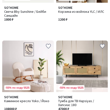
SO'HOME
SO'HOME
Свеча Bby Sunshine / Бейби
Корзина из войлока YLC / ИЛC
Саншайн
1800 ₽
1200 ₽
-55% по коду 5525
-55% по коду 5525
SO'HOME
SO'HOME
Количество
Каминное кресло Yoko / Йоко
Тумба для ТВ Hapsiyas /
цветов:
Хапсиас 180
3
108000 ₽
47000 ₽