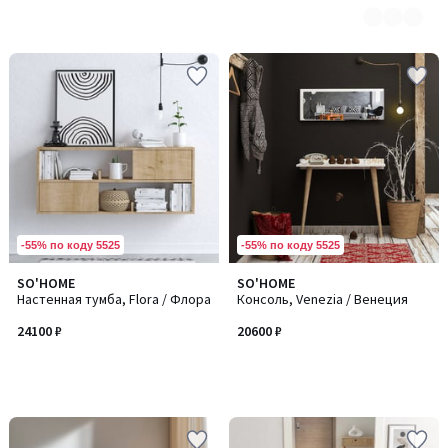
-55% по коду 5525
-55% по коду 5525
SO'HOME
SO'HOME
Настенная тумба, Flora / Флора
Консоль, Venezia / Венеция
24100 ₽
20600 ₽