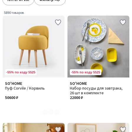
gauche
droite
5890 товаров
-55% по коду 5525
-55% по коду 5525
SO'HOME
SO'HOME
Количество
Пуф Corvile / Корвиль
Набор посуды для завтрака,
цветов:
26 шт в комплекте
3
50600 ₽
22000 ₽