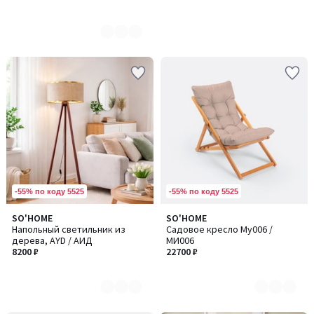
-55% по коду 5525
-55% по коду 5525
SO'HOME
SO'HOME
Количество
Количество
Напольный светильник из
Садовое кресло My006 /
цветов:
цветов:
дерева, AYD / АИД
МИ006
2
5
8200 ₽
22700 ₽