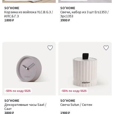
SO'HOME
SO'HOME
Корзина из войлока YLC.B.G.3 /
Свечи, набор из 3 шт Ers1353 /
ИЛC.Б.Г.3
Эрс1353
1800 ₽
3900 ₽
-55% по коду 5525
-55% по коду 5525
SO'HOME
SO'HOME
Декоративные часы Saat /
Свеча Sutun / Сютен
Саат
3800 ₽
1900 ₽