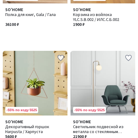
SO'HOME
SO'HOME
Полка для книг, Gala / Гала
Корзина из войлока
YLC.S.B.002 / ИЛC.С.Б.002
36100 ₽
1900 ₽
-55% по коду 5525
-55% по коду 5525
SO'HOME
SO'HOME
Декоративный горшок
Светильник подвесной из
Harpusta / Харпуста
металла со стеклянным
5600 ₽
абажуром, Viran / Виран
21900 ₽