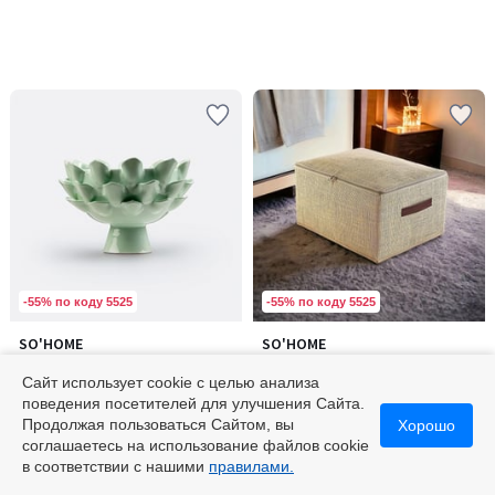
-55% по коду 5525
-55% по коду 5525
SO'HOME
SO'HOME
Количество
Фруктовая ваза с лепестками
Ящик для хранения Jute 1 /
цветов:
ручной работы
Джут 1
Сайт использует cookie с целью анализа
2
от
28900 ₽
2200 ₽
поведения посетителей для улучшения Сайта.
Продолжая пользоваться Сайтом, вы
Хорошо
соглашаетесь на использование файлов cookie
в соответствии с нашими
правилами.