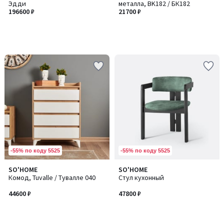
Эдди
металла, BK182 / БК182
196600 ₽
21700 ₽
-55% по коду 5525
-55% по коду 5525
SO'HOME
SO'HOME
Комод, Tuvalle / Тувалле 040
Стул кухонный
44600 ₽
47800 ₽