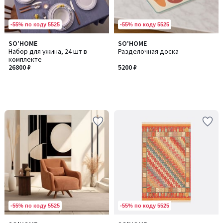
-55% по коду 5525
-55% по коду 5525
SO'HOME
SO'HOME
Набор для ужина, 24 шт в
Разделочная доска
комплекте
26800 ₽
5200 ₽
-55% по коду 5525
-55% по коду 5525