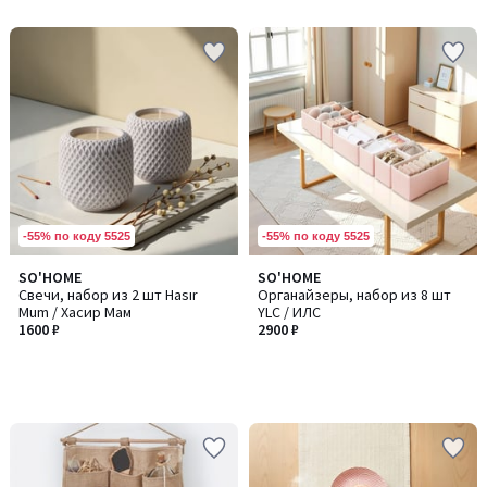
-55% по коду 5525
-55% по коду 5525
SO'HOME
SO'HOME
Свечи, набор из 2 шт Hasır
Органайзеры, набор из 8 шт
Mum / Хасир Мам
YLC / ИЛC
1600 ₽
2900 ₽