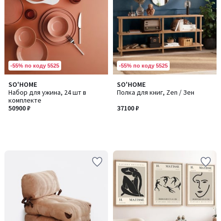
-55% по коду 5525
-55% по коду 5525
SO'HOME
SO'HOME
Набор для ужина, 24 шт в
Полка для книг, Zen / Зен
комплекте
50900 ₽
37100 ₽