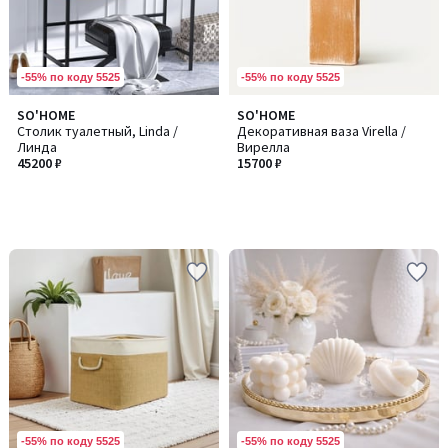
-55% по коду 5525
-55% по коду 5525
SO'HOME
SO'HOME
Столик туалетный, Linda /
Декоративная ваза Virella /
Линда
Вирелла
45200 ₽
15700 ₽
-55% по коду 5525
-55% по коду 5525