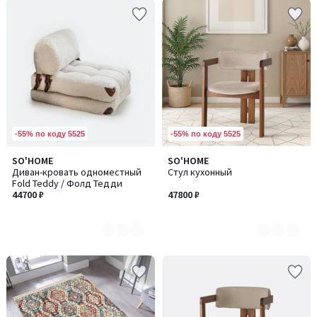
-55% по коду 5525
-55% по коду 5525
SO'HOME
SO'HOME
Количество
Количество
Диван-кровать одноместный
Стул кухонный
цветов:
цветов:
Fold Teddy / Фолд Тедди
2
4
44700 ₽
47800 ₽