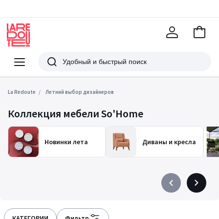
В
корзи
La
Redoute
Меню
Поиск
La Redoute
Летний выбор дизайнеров
Коллекция мебели So'Home
Новинки лета
Диваны и кресла
Précédent
Suivant
-
-
défiler
défiler
à
à
КАТЕГОРИИ
Фильтр