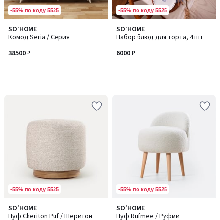
-55% по коду 5525
-55% по коду 5525
SO'HOME
SO'HOME
Комод Seria / Серия
Набор блюд для торта, 4 шт
38500 ₽
6000 ₽
-55% по коду 5525
-55% по коду 5525
SO'HOME
SO'HOME
Количество
Пуф Cheriton Puf / Шеритон
Пуф Rufmee / Руфми
цветов: