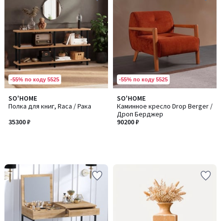
-55% по коду 5525
-55% по коду 5525
SO'HOME
SO'HOME
Полка для книг, Raca / Рака
Каминное кресло Drop Berger /
Дроп Берджер
35300 ₽
90200 ₽