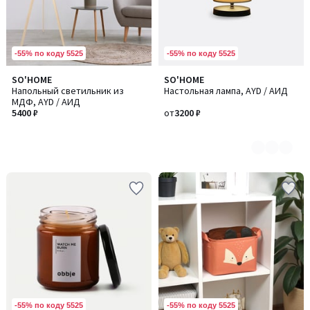
-55% по коду 5525
-55% по коду 5525
SO'HOME
SO'HOME
Количество
Напольный светильник из
Настольная лампа, AYD / АИД
цветов:
МДФ, AYD / АИД
2
5400 ₽
от
3200 ₽
-55% по коду 5525
-55% по коду 5525