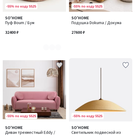
-55% по коду 5525
-55% по коду 5525
SO'HOME
SO'HOME
Количество
Пуф Boum / Бум
Подушка Dokuma / Докума
цветов:
2
32400 ₽
27600 ₽
-55% по коду 5525
-55% по коду 5525
SO'HOME
SO'HOME
Диван трехместный Eddy /
Светильник подвесной из