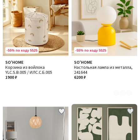
-55% по коду 5525
-55% по коду 5525
SO'HOME
SO'HOME
Количество
Корзина из войлока
Настольная лампа из металла,
цветов:
YLC.S.B.005 / ИЛC.С.Б.005
241644
3
1900 ₽
6200 ₽