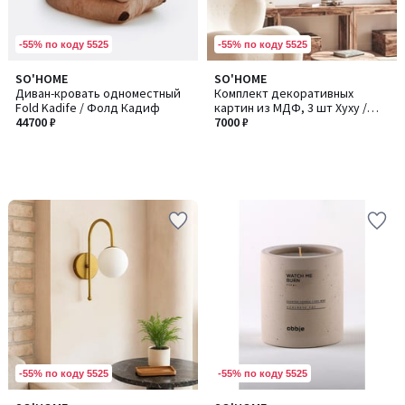
-55% по коду 5525
-55% по коду 5525
SO'HOME
SO'HOME
Диван-кровать одноместный
Комплект декоративных
Fold Kadife / Фолд Кадиф
картин из МДФ, 3 шт Хуху /
44700 ₽
Хуху255
7000 ₽
-55% по коду 5525
-55% по коду 5525