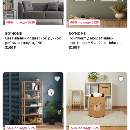
-55% по коду 5525
-55% по коду 5525
SO'HOME
SO'HOME
Светильник подвесной ручной
Комплект декоративных
рабоы из джута, 190
картин из МДФ, 2 шт Huhu /
3100 ₽
Хуху202
8100 ₽
-55% по коду 5525
-55% по коду 5525