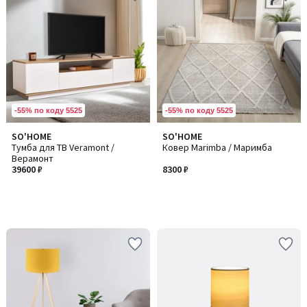
-55% по коду 5525
-55% по коду 5525
SO'HOME
SO'HOME
Тумба для ТВ Veramont /
Ковер Marimba / Маримба
Верамонт
39600 ₽
8300 ₽