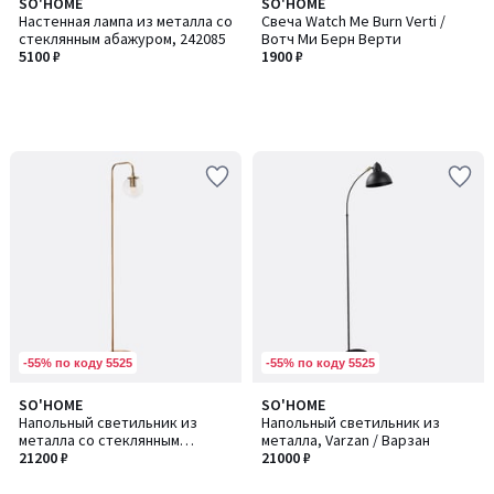
SO'HOME
SO'HOME
Настенная лампа из металла со
Свеча Watch Me Burn Verti /
стеклянным абажуром, 242085
Вотч Ми Берн Верти
5100 ₽
1900 ₽
-55% по коду 5525
-55% по коду 5525
SO'HOME
SO'HOME
Количество
Напольный светильник из
Напольный светильник из
цветов:
металла со стеклянным
металла, Varzan / Варзан
2
абажуром, Viran / Виран
21200 ₽
21000 ₽