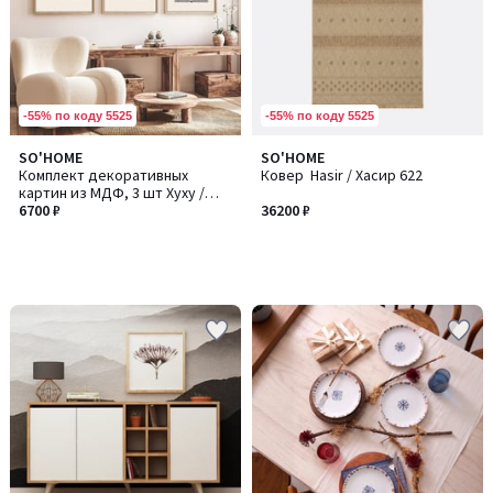
-55% по коду 5525
-55% по коду 5525
SO'HOME
SO'HOME
Комплект декоративных
Ковер Hasir / Хасир 622
картин из МДФ, 3 шт Хуху /
Хуху263
6700 ₽
36200 ₽