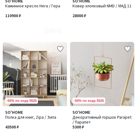
SO'HOME
SO'HOME
Количество
Каминное кресло Hera / Гера
Ковер хлопковый NMD / ХМД 11
цветов:
2
110900 ₽
28000 ₽
-55% по коду 5525
-55% по коду 5525
SO'HOME
SO'HOME
Полка для книг, Zipa / Зипа
Декоративный горшок Parapet
/ Парапет
43500 ₽
5300 ₽