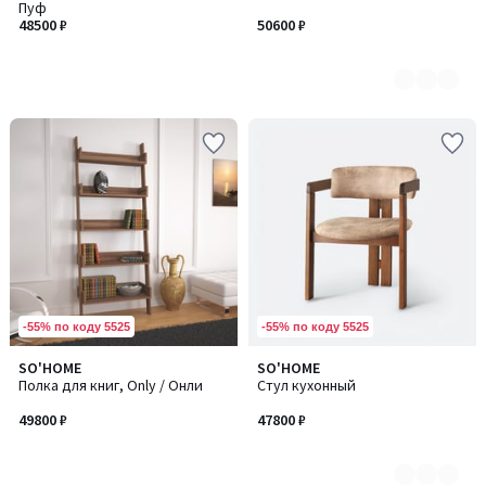
Пуф
2
48500 ₽
50600 ₽
-55% по коду 5525
-55% по коду 5525
SO'HOME
SO'HOME
Количество
Полка для книг, Only / Онли
Стул кухонный
цветов:
2
49800 ₽
47800 ₽