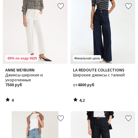
-55% по коду 5525
Финальная цена
4
4,2
ANNE WEYBURN
LA REDOUTE COLLECTIONS
/
/ 5
Джинсы широкие и
Широкие джинсы с талией
5
укороченные
7500 руб
от
4800 руб
4
4,2
/
/
5
5