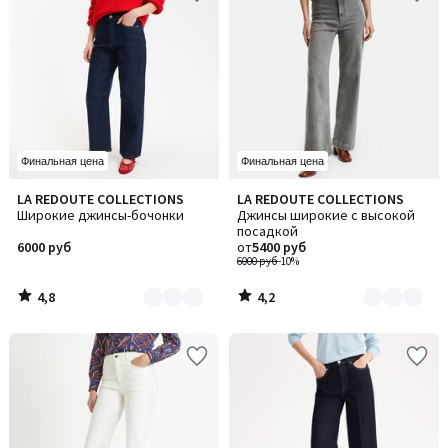
Финальная цена
Финальная цена
4,8
4,2
LA REDOUTE COLLECTIONS
LA REDOUTE COLLECTIONS
Количество
Количество
/ 5
/ 5
Широкие джинсы-бочонки
Джинсы широкие с высокой
цветов:
цветов:
посадкой
4
2
6000 руб
от
5400 руб
6000 руб
-10%
4,8
4,2
/
/
5
5