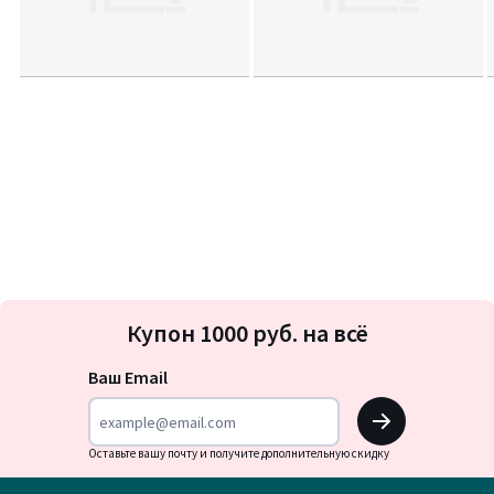
Подписка
Купон 1000 руб. на всё
на
новости
Ваш Email
OK
Оставьте вашу почту и получите дополнительную скидку