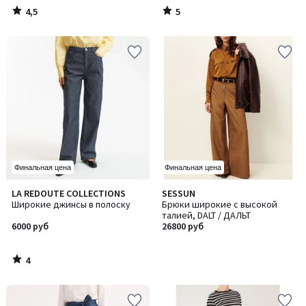
4,5
5
/
/
5
5
Финальная цена
Финальная цена
4
LA REDOUTE COLLECTIONS
SESSUN
/
Широкие джинсы в полоску
Брюки широкие с высокой
5
талией, DALT / ДАЛЬТ
6000 руб
26800 руб
4
/
5