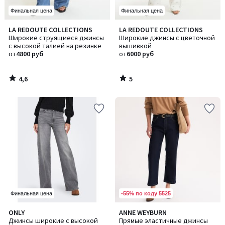
Финальная цена
Финальная цена
4,6
5
LA REDOUTE COLLECTIONS
LA REDOUTE COLLECTIONS
/ 5
/
Широкие струящиеся джинсы
Широкие джинсы с цветочной
5
с высокой талией на резинке
вышивкой
от
4800 руб
от
6000 руб
4,6
5
/
/
5
5
-55% по коду 5525
Финальная цена
4,5
4,4
ONLY
ANNE WEYBURN
Количество
/ 5
/ 5
Джинсы широкие с высокой
Прямые эластичные джинсы
цветов: