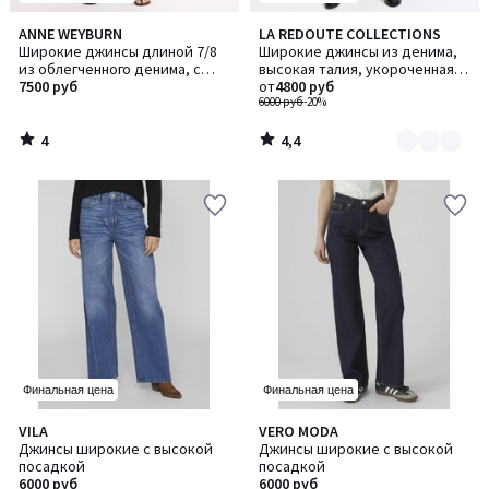
4
4,4
ANNE WEYBURN
LA REDOUTE COLLECTIONS
Количество
/
/ 5
Широкие джинсы длиной 7/8
Широкие джинсы из денима,
цветов:
5
из облегченного денима, с
высокая талия, укороченная
3
поясом
7500 руб
форма
от
4800 руб
6000 руб
-20%
4
4,4
/
/
5
5
Финальная цена
Финальная цена
4,9
4,8
VILA
VERO MODA
Количество
/ 5
/ 5
Джинсы широкие с высокой
Джинсы широкие с высокой
цветов:
посадкой
посадкой
2
6000 руб
6000 руб