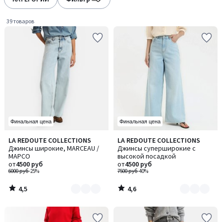
gauche
droite
39 товаров
Финальная цена
Финальная цена
4,5
4,6
LA REDOUTE COLLECTIONS
LA REDOUTE COLLECTIONS
Количество
Количество
/ 5
/ 5
Джинсы широкие, MARCEAU /
Джинсы суперширокие с
цветов:
цветов:
МАРСО
высокой посадкой
6
4
от
4500 руб
от
4500 руб
6000 руб
-25%
7500 руб
-40%
4,5
4,6
/
/
5
5