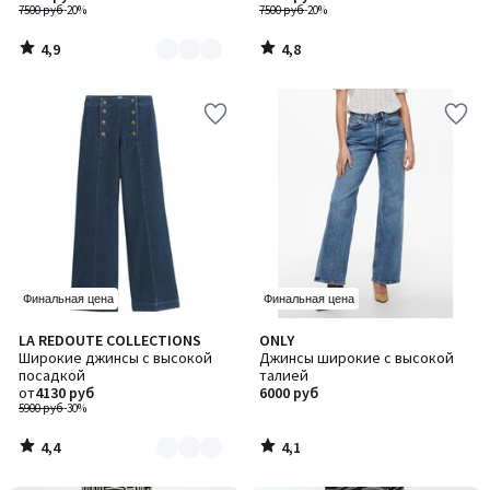
7500 руб
-20%
7500 руб
-20%
4,9
4,8
/
/
5
5
Финальная цена
Финальная цена
4,4
4,1
LA REDOUTE COLLECTIONS
ONLY
Количество
/ 5
/ 5
Широкие джинсы с высокой
Джинсы широкие с высокой
цветов:
посадкой
талией
3
от
4130 руб
6000 руб
5900 руб
-30%
4,4
4,1
/
/
5
5