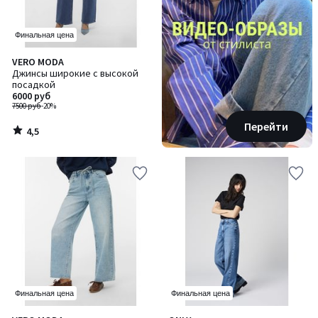
Финальная цена
4,5
VERO MODA
/ 5
Джинсы широкие с высокой
посадкой
6000 руб
7500 руб
-20%
Перейти
4,5
/
5
Финальная цена
Финальная цена