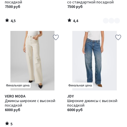
посадкой
со стандартной посадкой
2
7500 руб
7500 руб
4,5
4,4
/
/
5
5
Финальная цена
Финальная цена
5
VERO MODA
JDY
/
Джинсы широкие с высокой
Широкие джинсы с высокой
5
посадкой
посадкой
6000 руб
6000 руб
5
/