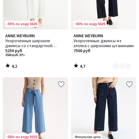
-55% по коду 5525
-55% по коду 5525
4,2
4,7
ANNE WEYBURN
ANNE WEYBURN
Количество
/ 5
/ 5
Укороченные широкие
Укороченные джинсы из
цветов:
джинсы со стандартной
хлопка с широкими штанинами
2
посадкой
5250 руб
7500 руб
7500 руб
-30%
4,2
4,7
/
/
5
5
-55% по коду 5525
Финальная цена