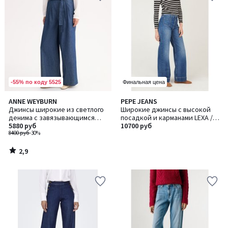
-55% по коду 5525
Финальная цена
2,9
ANNE WEYBURN
PEPE JEANS
/ 5
Джинсы широкие из светлого
Широкие джинсы с высокой
денима с завязывающимся
посадкой и карманами LEXA /
поясом
5880 руб
ЛЕКСА
10700 руб
8400 руб
-30%
2,9
/
5