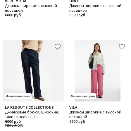
VERO MODA
ONLY
Джинсы широкие с высокой
Джинсы широкие с высокой
посадкой
посадкой
6000 руб
6000 руб
Финальная цена
Финальная цена
4,5
5
LA REDOUTE COLLECTIONS
VILA
/ 5
/
Джинсовые брюки, широкие,
Джинсы широкие с высокой
5
талия высокая, с
посадкой
фиксированной стрелкой
6000 руб
6600 руб
7500 руб
-20%