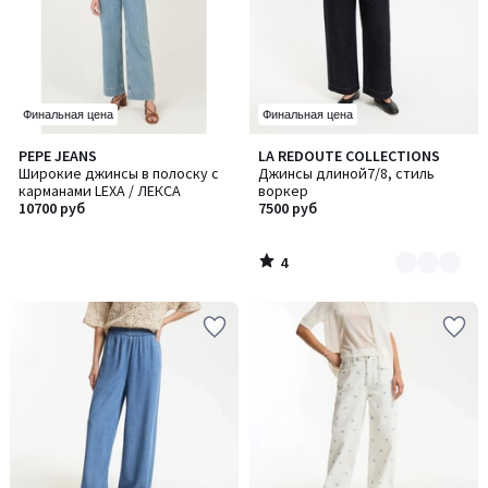
Финальная цена
Финальная цена
4
PEPE JEANS
LA REDOUTE COLLECTIONS
Количество
/
Широкие джинсы в полоску с
Джинсы длиной7/8, стиль
цветов:
5
карманами LEXA / ЛЕКСА
воркер
2
10700 руб
7500 руб
4
/
5