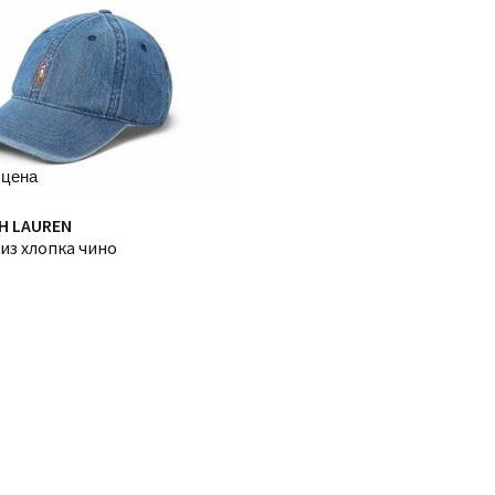
 цена
H LAUREN
из хлопка чино