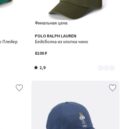
Финальная цена
2,9
Количество
POLO RALPH LAUREN
/ 5
ло Плейер
цветов:
Бейсболка из хлопка чино
3
8100 ₽
2,9
/
5