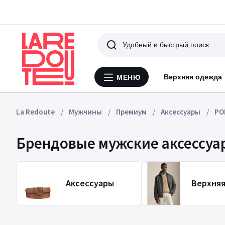
Поиск
Верхняя одежда
МЕНЮ
Меню
La
Redoute
La Redoute
Мужчины
Премиум
Аксессуары
PO
Брендовые мужские аксессу
Аксессуары
Верхня