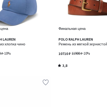
 цена
Финальная цена
3,8
H LAUREN
Количество
POLO RALPH LAUREN
/ 5
из хлопка чино
цветов:
Ремень из мягкой зернисто
2
0 ₽
-10%
10710 ₽
11900 ₽
-10%
3,8
/
5