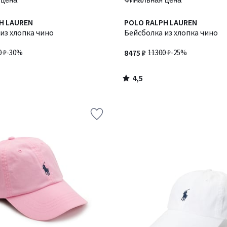
4,5
H LAUREN
POLO RALPH LAUREN
/ 5
из хлопка чино
Бейсболка из хлопка чино
0 ₽
-30%
8475 ₽
11300 ₽
-25%
4,5
/
5