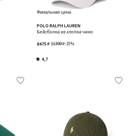
Финальная цена
4,7
POLO RALPH LAUREN
/ 5
Бейсболка из хлопка чино
8475 ₽
11300 ₽
-25%
4,7
/
5