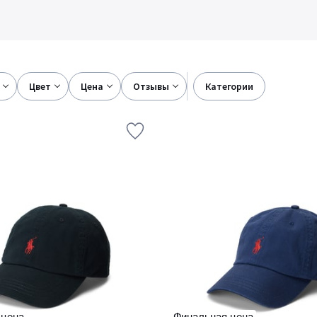
цвет
цена
отзывы
категории
 цена
Финальная цена