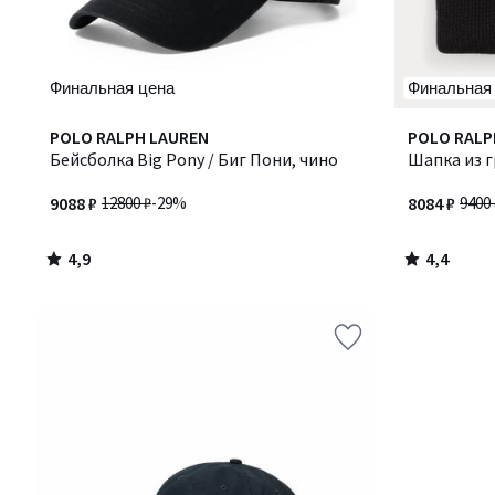
Финальная цена
Финальная
4,9
4,4
POLO RALPH LAUREN
POLO RALP
/ 5
/ 5
Бейсболка Big Pony / Биг Пони, чино
Шапка из г
9088 ₽
12800 ₽
-29%
8084 ₽
9400 
4,9
4,4
/
/
5
5