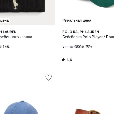
 цена
Финальная цена
4,6
H LAUREN
POLO RALPH LAUREN
/ 5
ребенного хлопка
Бейсболка Polo Player / По
₽
-14%
7350 ₽
9800 ₽
-25%
4,6
/
5