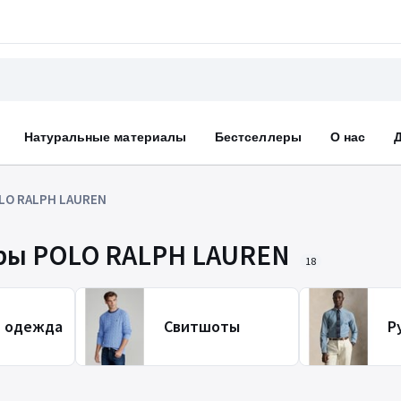
Натуральные материалы
Бестселлеры
О нас
LO RALPH LAUREN
ары POLO RALPH LAUREN
18
я одежда
Свитшоты
Р