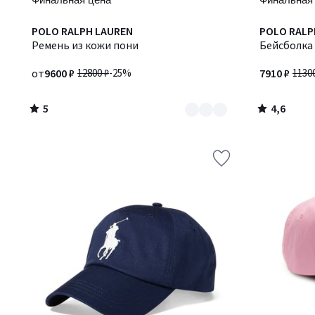
5
4,6
Количество
POLO RALPH LAUREN
POLO RALP
/
/ 5
цветов:
Ремень из кожи пони
Бейсболка 
5
2
от
9600 ₽
12800 ₽
-25%
7910 ₽
1130
5
4,6
/
/
5
5