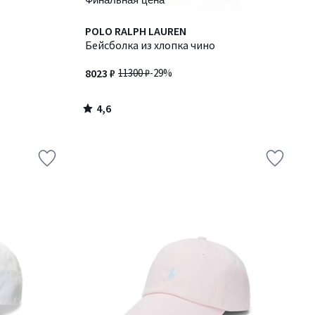
4,6
POLO RALPH LAUREN
/ 5
Бейсболка из хлопка чино
8023 ₽
11300 ₽
-29%
4,6
/
5