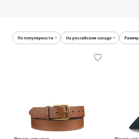
По популярности
на российском складе
размер
Финальная цена
Финальная