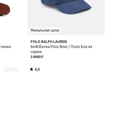
Финальная цена
4,5
POLO RALPH LAUREN
/ 5
й кожи
Бейсболка Polo Bear / Поло Бэа из
саржи
14400 ₽
4,5
/
5