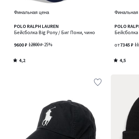
Финальная цена
Финальная
4,2
4,5
POLO RALPH LAUREN
Количество
POLO RALP
/ 5
/ 5
Бейсболка Big Pony / Биг Пони, чино
цветов:
Бейсболка 
2
9600 ₽
12800 ₽
-25%
от
7345 ₽
11
4,2
4,5
/
/
5
5