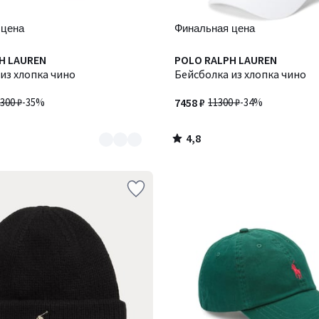
 цена
Финальная цена
4,8
H LAUREN
POLO RALPH LAUREN
/ 5
из хлопка чино
Бейсболка из хлопка чино
300 ₽
-35%
7458 ₽
11300 ₽
-34%
4,8
/
5