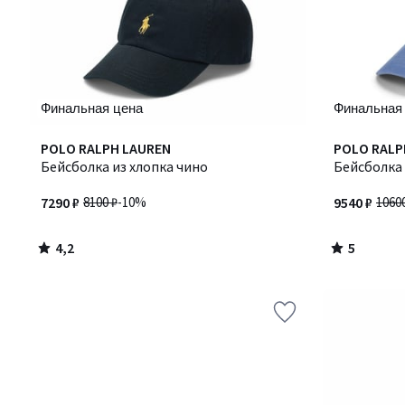
Финальная цена
Финальная
4,2
5
POLO RALPH LAUREN
POLO RALP
/ 5
/
Бейсболка из хлопка чино
Бейсболка 
5
7290 ₽
8100 ₽
-10%
9540 ₽
1060
4,2
5
/
/
5
5