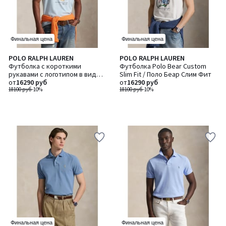
Финальная цена
Финальная цена
POLO RALPH LAUREN
POLO RALPH LAUREN
Футболка с короткими
Футболка Polo Bear Custom
рукавами с логотипом в виде
Slim Fit / Поло Беар Слим Фит
медведя
от
16290 руб
от
16290 руб
18100 руб
-10%
18100 руб
-10%
Финальная цена
Финальная цена