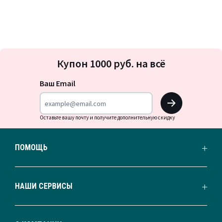
Подписка
Купон 1000 руб. на всё
на
новости
Ваш Email
OK
Оставьте вашу почту и получите дополнительную скидку
ПОМОЩЬ
НАШИ СЕРВИСЫ