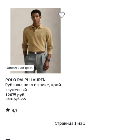
5
5
Финальная цена
4,7
POLO RALPH LAUREN
/ 5
Рубашка-поло из пике, крой
зауженный
12675 руб
16900 руб
-25%
4,7
/
5
Страница 1 из 1