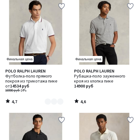
Финальная цена
Финальная цена
4,7
4,6
POLO RALPH LAUREN
POLO RALPH LAUREN
Количество
/ 5
/ 5
Футболка-поло прямого
Рубашка-поло зауженного
цветов:
покроя из трикотажа пике
кроя из хлопка пике
4
от
14534 руб
14900 руб
16900 руб
-14%
4,7
4,6
/
/
5
5