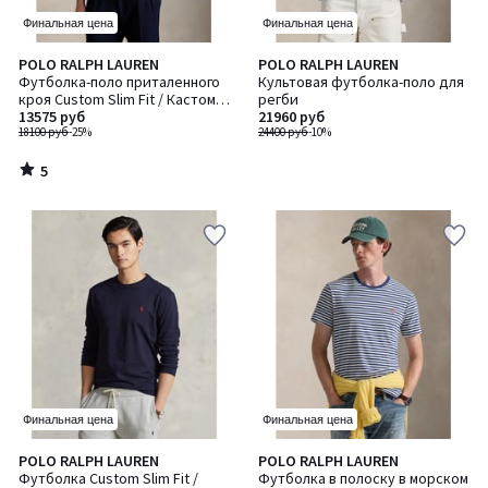
Финальная цена
Финальная цена
5
POLO RALPH LAUREN
POLO RALPH LAUREN
/
Футболка-поло приталенного
Культовая футболка-поло для
5
кроя Custom Slim Fit / Кастом
регби
Слим Фит из эластичного пике
13575 руб
21960 руб
18100 руб
-25%
24400 руб
-10%
5
/
5
Финальная цена
Финальная цена
4,9
5
POLO RALPH LAUREN
POLO RALPH LAUREN
Количество
/ 5
/
Футболка Custom Slim Fit /
Футболка в полоску в морском
цветов: