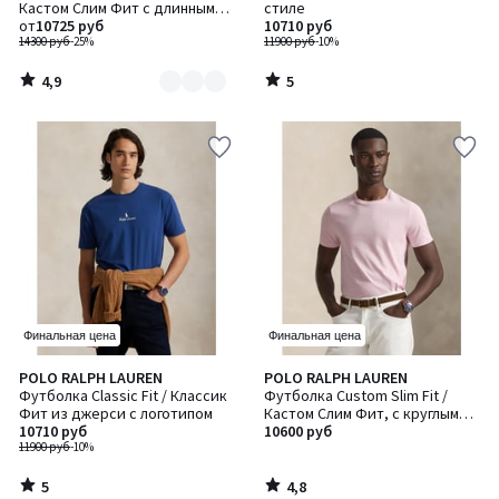
5
Кастом Слим Фит с длинным
стиле
2
рукавом
от
10725 руб
10710 руб
14300 руб
-25%
11900 руб
-10%
4,9
5
/
/
5
5
Финальная цена
Финальная цена
5
4,8
POLO RALPH LAUREN
POLO RALPH LAUREN
/
/ 5
Футболка Classic Fit / Классик
Футболка Custom Slim Fit /
5
Фит из джерси с логотипом
Кастом Слим Фит, с круглым
10710 руб
воротником, из джерси, крой
10600 руб
11900 руб
-10%
приталенный
5
4,8
/
/