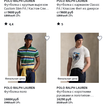
4,4
5
POLO RALPH LAUREN
POLO RALPH LAUREN
/ 5
/
Футболка с круглым вырезом
Футболка с карманом Classic
5
Custom Slim Fit / Кастом Слим
Fit / Классик Фит из джерси
Фит
от
9600 руб
от
9600 руб
12800 руб
-25%
12800 руб
-25%
4,4
5
/
/
5
5
Финальная цена
Финальная цена
POLO RALPH LAUREN
POLO RALPH LAUREN
Футболка поло
Футболка с короткими
рукавами и логотипом-
16684 руб
медведем из трикотажа
16290 руб
19400 руб
-14%
джерси
18100 руб
-10%