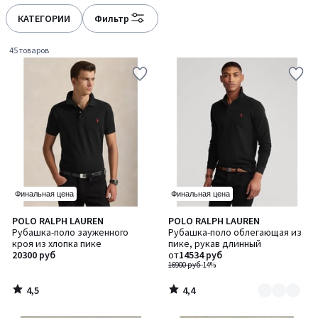
défiler
défiler
à
à
КАТЕГОРИИ
Фильтр
gauche
droite
45 товаров
Финальная цена
Финальная цена
4,5
4,4
POLO RALPH LAUREN
POLO RALPH LAUREN
Количество
/ 5
/ 5
Рубашка-поло зауженного
Рубашка-поло облегающая из
цветов:
кроя из хлопка пике
пике, рукав длинный
3
20300 руб
от
14534 руб
16900 руб
-14%
4,5
4,4
/
/
5
5