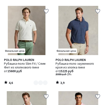
5
5
Финальная цена
Финальная цена
4,6
3,9
POLO RALPH LAUREN
POLO RALPH LAUREN
Количество
/ 5
/ 5
Рубашка-поло Slim Fit / Слим
Рубашка-поло зауженного
цветов:
Фит из хлопкового пике
кроя из хлопка пике
2
от
15600 руб
от
15225 руб
20300 руб
-25%
4,6
3,9
/
/
5
5