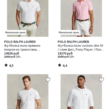
Финальная цена
Финальная цена
4,5
4,4
POLO RALPH LAUREN
POLO RALPH LAUREN
/ 5
/ 5
Футболка-поло прямого
Футболка-поло custom slim fit
покроя из трикотажа
/ слим фит, Pony Player / Пони
интерлок
19620 руб
18270 руб
Плейер с вышивкой
21800 руб
-10%
20300 руб
-10%
4,5
4,4
/
/
5
5