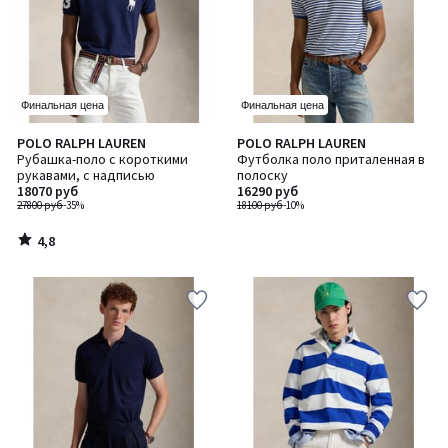
Финальная цена
Финальная цена
4,8
POLO RALPH LAUREN
POLO RALPH LAUREN
/ 5
Рубашка-поло с короткими
Футболка поло приталенная в
рукавами, c надписью
полоску
18070 руб
16290 руб
27800 руб
-35%
18100 руб
-10%
4,8
/
5