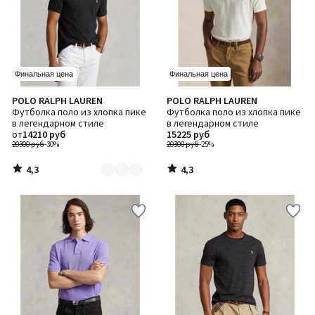
Финальная цена
Финальная цена
4,3
4,3
POLO RALPH LAUREN
POLO RALPH LAUREN
Количество
/ 5
/ 5
Футболка поло из хлопка пике
Футболка поло из хлопка пике
цветов:
в легендарном стиле
в легендарном стиле
2
от
14210 руб
15225 руб
20300 руб
-30%
20300 руб
-25%
4,3
4,3
/
/
5
5