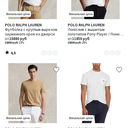
Финальная цена
Финальная цена
4,6
POLO RALPH LAUREN
POLO RALPH LAUREN
Количество
Количество
/ 5
Футболка с круглым вырезом
Лонгслив с вышитым
цветов:
цветов:
зауженного кроя из джерси
логотипом Pony Player / Пони
3
3
от
10880 руб
Плейер
от
11850 руб
12800 руб
-15%
15800 руб
-25%
4,6
/
5
Финальная цена
Финальная цена