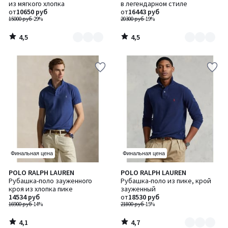
из мягкого хлопка
в легендарном стиле
4
4
от
10650 руб
от
16443 руб
15000 руб
-29%
20300 руб
-19%
4,5
4,5
/
/
5
5
Финальная цена
Финальная цена
4,1
4,7
POLO RALPH LAUREN
POLO RALPH LAUREN
Количество
/ 5
/ 5
Рубашка-поло зауженного
Рубашка-поло из пике, крой
цветов:
кроя из хлопка пике
зауженный
2
14534 руб
от
18530 руб
16900 руб
-14%
21800 руб
-15%
4,1
4,7
/
/