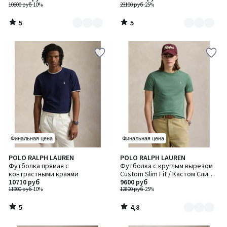
10600 руб
-10%
23100 руб
-25%
5
5
/
/
5
5
Финальная цена
Финальная цена
5
4,8
POLO RALPH LAUREN
POLO RALPH LAUREN
Количество
/
/ 5
Футболка прямая с
Футболка с круглым вырезом
цветов:
5
контрастными краями
Custom Slim Fit / Кастом Слим
2
10710 руб
Фит
9600 руб
11900 руб
-10%
12800 руб
-25%
5
4,8
/
/
5
5