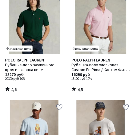
Финальная цена
Финальная цена
4,6
4,5
POLO RALPH LAUREN
POLO RALPH LAUREN
/ 5
/ 5
Рубашка-поло зауженного
Рубашка-поло хлопковая
кроя из хлопка пике
Custom Fit Pima / Кастом Фит
18270 руб
Пима с вышитым логотипом
16290 руб
20300 руб
-10%
18100 руб
-10%
4,6
4,5
/
/
5
5