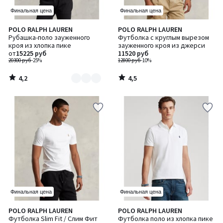
Финальная цена
Финальная цена
4,2
4,5
POLO RALPH LAUREN
POLO RALPH LAUREN
Количество
/ 5
/ 5
Рубашка-поло зауженного
Футболка с круглым вырезом
цветов:
кроя из хлопка пике
зауженного кроя из джерси
4
от
15225 руб
11520 руб
20300 руб
-25%
12800 руб
-10%
4,2
4,5
/
/
5
5
Финальная цена
Финальная цена
4,5
4,5
POLO RALPH LAUREN
POLO RALPH LAUREN
Количество
Количество
/ 5
/ 5
Футболка Slim Fit / Слим Фит
Футболка поло из хлопка пике
цветов:
цветов: