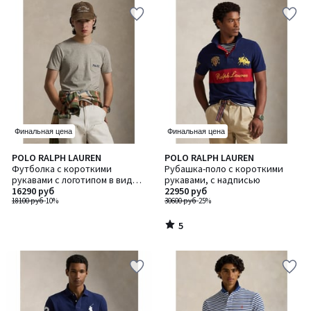
Финальная цена
Финальная цена
5
POLO RALPH LAUREN
POLO RALPH LAUREN
/
Футболка с короткими
Рубашка-поло с короткими
5
рукавами с логотипом в виде
рукавами, c надписью
медведя
16290 руб
22950 руб
18100 руб
-10%
30600 руб
-25%
5
/
5