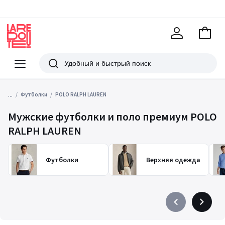
В
корзи
La
Redoute
Меню
Поиск
...
Футболки
POLO RALPH LAUREN
Мужские футболки и поло премиум POLO
RALPH LAUREN
Футболки
Верхняя одежда
Précédent
Suivant
-
-