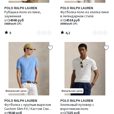
5
4,2
POLO RALPH LAUREN
POLO RALPH LAUREN
Количество
Количество
/
/ 5
Рубашка-поло из пике,
Футболка поло из хлопка пике
цветов:
цветов:
5
зауженная
в легендарном стиле
2
5
от
14040 руб
от
14534 руб
15600 руб
-10%
16900 руб
-14%
5
4,2
/
/
5
5
Финальная цена
Финальная цена
5
5
POLO RALPH LAUREN
POLO RALPH LAUREN
Количество
Количество
/
/
Футболка с круглым вырезом
Хлопковый пуловер с
цветов:
цветов:
5
5
Custom Slim Fit / Кастом Слим
воротником-поло
3
3
Фит
от
9540 руб
от
17325 руб