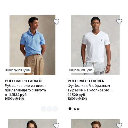
Финальная цена
Финальная цена
4,4
POLO RALPH LAUREN
POLO RALPH LAUREN
Количество
/ 5
Рубашка поло из пике
Футболка с V-образным
цветов:
прилегающего силуэта
вырезом из хлопкового
2
от
14534 руб
трикотажа
11520 руб
16900 руб
-14%
12800 руб
-10%
4,4
/
5