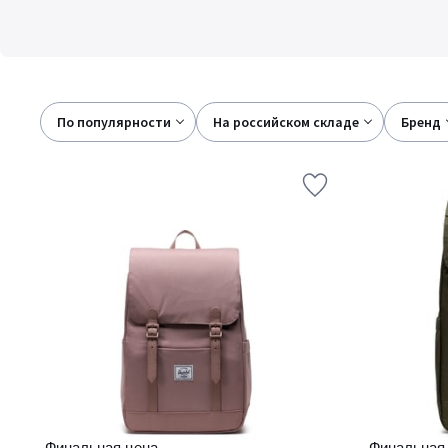
По популярности
на российском складе
бренд
Финальная цена
Финальная