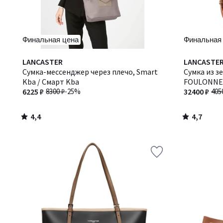
Финальная цена
Финальная
4,4
4,7
LANCASTER
LANCASTE
/ 5
/ 5
Сумка-мессенджер через плечо, Smart
Сумка из з
Kba / Смарт Kba
FOULONNE
6225 ₽
8300 ₽
-25%
ДАБЛ
32400 ₽
405
4,4
4,7
/
/
5
5