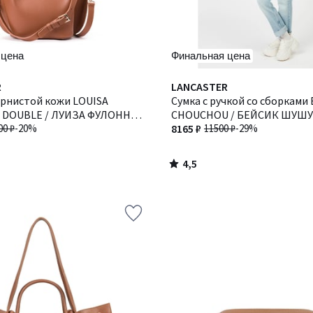
 цена
Финальная цена
4,5
R
LANCASTER
/ 5
ернистой кожи LOUISA
Сумка с ручкой со сборками 
 DOUBLE / ЛУИЗА ФУЛОНН
CHOUCHOU / БЕЙСИК ШУШУ
00 ₽
-20%
8165 ₽
11500 ₽
-29%
4,5
/
5