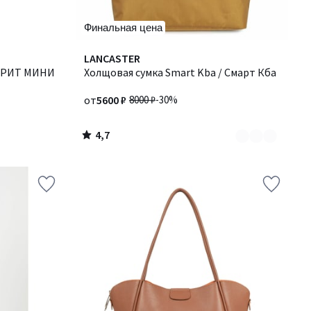
Финальная цена
4,7
Количество
LANCASTER
/ 5
ЕТРИТ МИНИ
цветов:
Холщовая сумка Smart Kba / Смарт Кба
2
от
5600 ₽
8000 ₽
-30%
4,7
/
5