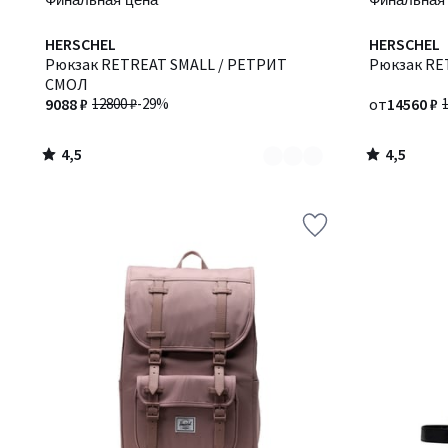
4,5
4,5
Количество
HERSCHEL
Количество
HERSCHEL
/ 5
/ 5
цветов:
Рюкзак RETREAT SMALL / РЕТРИТ
цветов:
Рюкзак RE
2
СМОЛ
3
9088 ₽
12800 ₽
-29%
от
14560 ₽
4,5
4,5
/
/
5
5