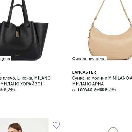
 цена
Финальная цена
R
Количество
LANCASTER
з плечо, L, кожа, MILANO
цветов:
Сумка на молнии M MILANO A
/ МИЛАНО ХОРАЙЗОН
2
МИЛАНО АРИА
00 ₽
-24%
от
18034 ₽
25400 ₽
-29%