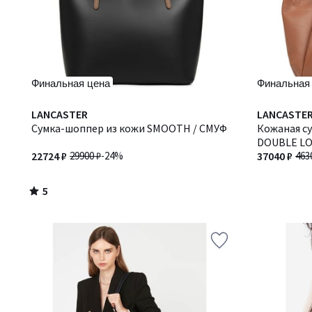
Финальная цена
Финальная
5
LANCASTER
LANCASTE
/
Сумка-шоппер из кожи SMOOTH / СМУФ
Кожаная с
5
DOUBLE LO
22724 ₽
29900 ₽
-24%
37040 ₽
463
5
/
5