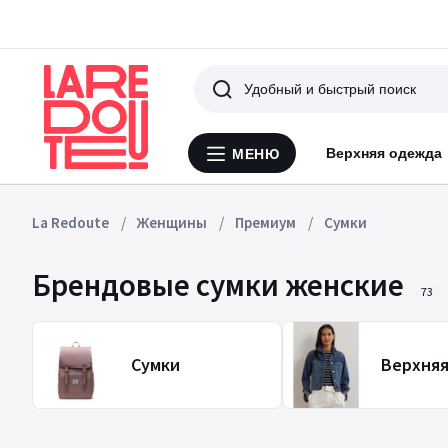
Поиск
Верхняя одежда
МЕНЮ
Меню
La
Redoute
La Redoute
Женщины
Премиум
Сумки
Брендовые сумки женские
73
Сумки
Верхня