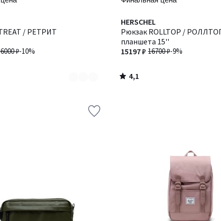
4,1
HERSCHEL
/ 5
TREAT / РЕТРИТ
Рюкзак ROLLTOP / РОЛЛТОП
планшета 15''
16000 ₽
-10%
15197 ₽
16700 ₽
-9%
4,1
/
5