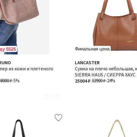
Финальная цена
ду 5525
BRUNO
Количество
LANCASTER
пер из кожи и плетеного
цветов:
Сумка на плечо небольшая, 
2
SIERRA HAUS / СИЕРРА ХАУС
58000 ₽
-5%
25004 ₽
32900 ₽
-24%