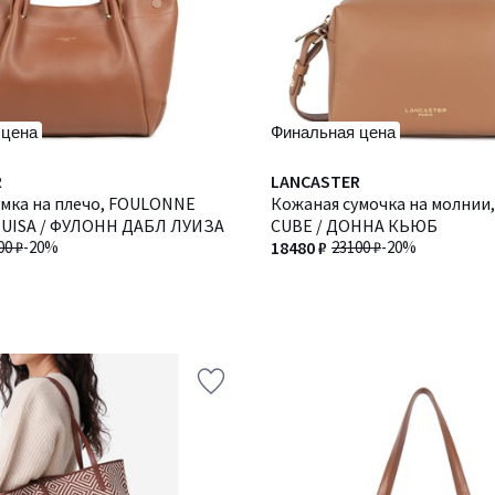
 цена
Финальная цена
R
LANCASTER
умка на плечо, FOULONNE
Кожаная сумочка на молнии
UISA / ФУЛОНН ДАБЛ ЛУИЗА
CUBE / ДОННА КЬЮБ
00 ₽
-20%
18480 ₽
23100 ₽
-20%