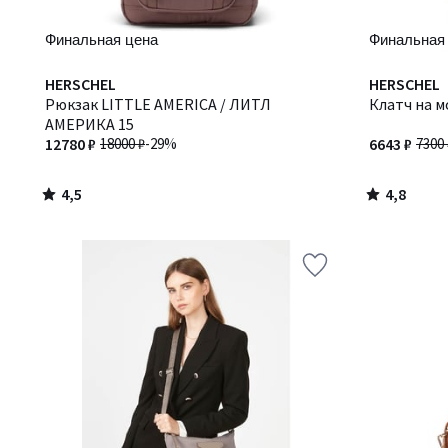
Финальная цена
Финальная
4,5
4,8
HERSCHEL
HERSCHEL
/ 5
/ 5
Рюкзак LITTLE AMERICA / ЛИТЛ
Клатч на 
АМЕРИКА 15
12780 ₽
18000 ₽
-29%
6643 ₽
7300 
4,5
4,8
/
/
5
5