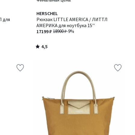
4,5
HERSCHEL
/ 5
 для
Рюкзак LITTLE AMERICA / ЛИТТЛ
АМЕРИКА для ноутбука 15''
17199 ₽
18900 ₽
-9%
4,5
/
5