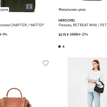
 цена
Финальная цена
4
HERSCHEL
/
молнии CHAPTER / ЧАПТЕР
Рюкзак, RETREAT MINI / Р
5
₽
-9%
8175 ₽
10900 ₽
-25%
4
/
5