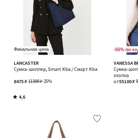
Финальная цена
-55% по ко
4,6
LANCASTER
Количество
VANESSA 
/ 5
Сумка-шоппер, Smart Kba / Смарт Kba
цветов:
Сумка-шоп
2
хлопка
8475 ₽
11300 ₽
-25%
от
55100 ₽
4,6
/
5