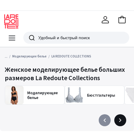
В
корзи
La
Redoute
Меню
Поиск
...
Моделирующее белье
LA REDOUTE COLLECTIONS
Женское моделирующее белье больших
размеров La Redoute Collections
Моделирующее
Бюстгальтеры
белье
Précédent
Suivant
-
-