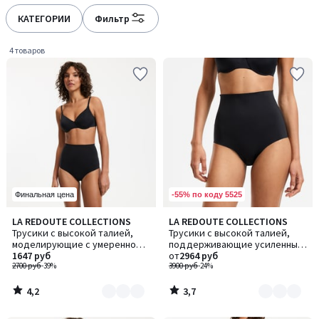
défiler
défiler
à
à
КАТЕГОРИИ
Фильтр
gauche
droite
4 товаров
-55% по коду 5525
Финальная цена
4,2
3,7
LA REDOUTE COLLECTIONS
LA REDOUTE COLLECTIONS
Количество
Количество
/ 5
/ 5
Трусики с высокой талией,
Трусики с высокой талией,
цветов:
цветов:
моделирующие с умеренной
поддерживающие усиленные
2
2
поддержкой
1647 руб
Sculptant / Скульптан
от
2964 руб
2700 руб
-39%
3900 руб
-24%
4,2
3,7
/
/
5
5