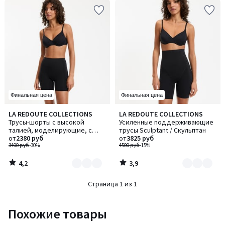
Финальная цена
Финальная цена
4,2
3,9
LA REDOUTE COLLECTIONS
LA REDOUTE COLLECTIONS
Количество
Количество
/ 5
/ 5
Трусы-шорты с высокой
Усиленные поддерживающие
цветов:
цветов:
талией, моделирующие, с
трусы Sculptant / Скульптан
2
2
умеренной поддержкой
от
2380 руб
от
3825 руб
Sculptant / Скульптан
3400 руб
-30%
4500 руб
-15%
4,2
3,9
/
/
5
5
Страница 1 из 1
Похожие товары