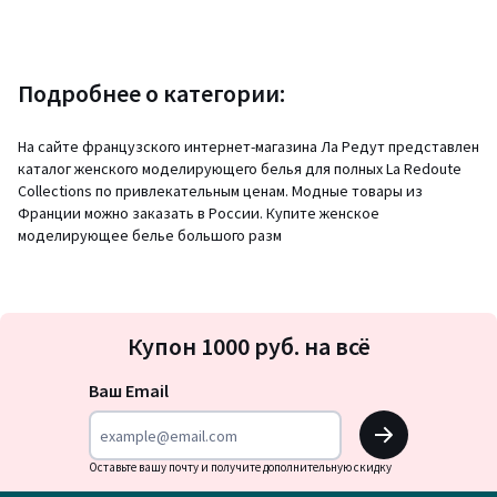
Подробнее о категории:
На сайте французского интернет-магазина Ла Редут представлен
каталог женского моделирующего белья для полных La Redoute
Collections по привлекательным ценам. Модные товары из
Франции можно заказать в России. Купите женское
моделирующее белье большого разм
Подписка
Купон 1000 руб. на всё
на
новости
Ваш Email
OK
Оставьте вашу почту и получите дополнительную скидку