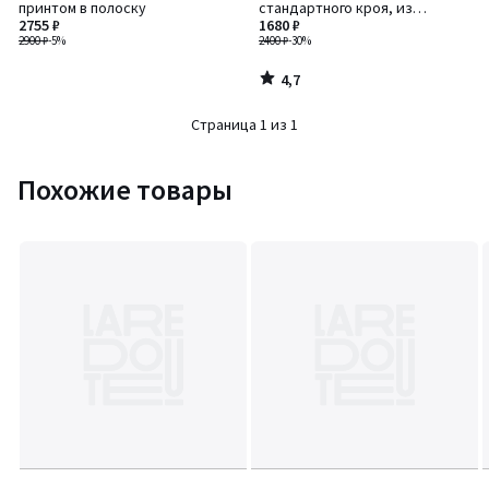
принтом в полоску
стандартного кроя, из
2755 ₽
хлопковой ткани с
1680 ₽
2900 ₽
-5%
утолщениями
2400 ₽
-30%
4,7
/
5
Страница 1 из 1
Похожие товары