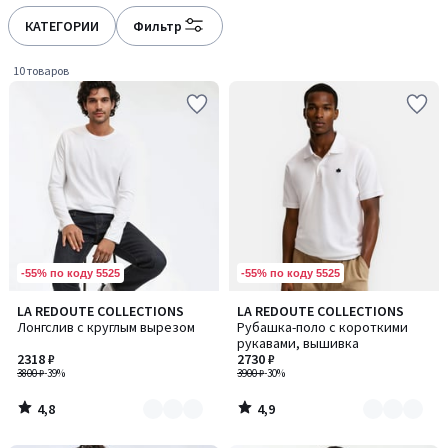
défiler
défiler
à
à
КАТЕГОРИИ
Фильтр
gauche
droite
10 товаров
-55% по коду 5525
-55% по коду 5525
4,8
4,9
LA REDOUTE COLLECTIONS
LA REDOUTE COLLECTIONS
Количество
Количество
/ 5
/ 5
Лонгслив с круглым вырезом
Рубашка-поло с короткими
цветов:
цветов:
рукавами, вышивка
2
2
2318 ₽
2730 ₽
3800 ₽
-39%
3900 ₽
-30%
4,8
4,9
/
/
5
5