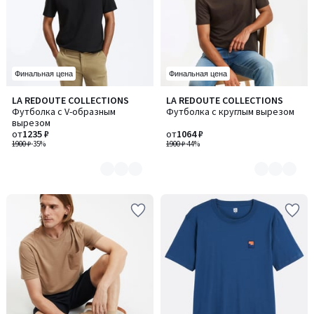
Финальная цена
Финальная цена
LA REDOUTE COLLECTIONS
LA REDOUTE COLLECTIONS
Количество
Количество
Футболка с V-образным
Футболка с круглым вырезом
цветов:
цветов:
вырезом
5
3
от
1235 ₽
от
1064 ₽
1900 ₽
-35%
1900 ₽
-44%