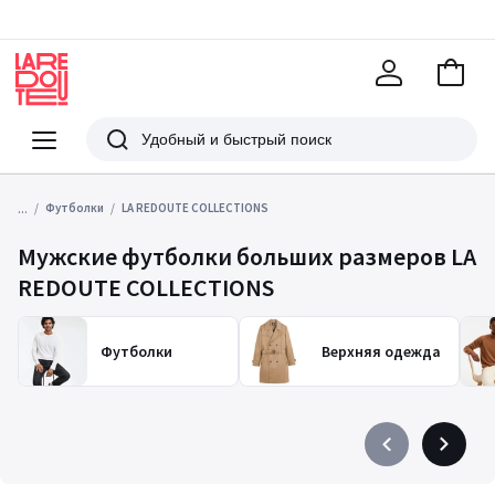
В
корзи
La
Redoute
Меню
Поиск
...
Футболки
LA REDOUTE COLLECTIONS
Мужские футболки больших размеров LA
REDOUTE COLLECTIONS
Футболки
Верхняя одежда
Précédent
Suivant
-
-