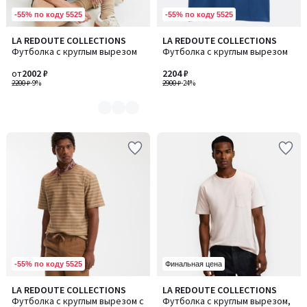
-55% по коду 5525
-55% по коду 5525
LA REDOUTE COLLECTIONS
LA REDOUTE COLLECTIONS
Количество
Футболка с круглым вырезом
Футболка с круглым вырезом
цветов:
3
от
2002 ₽
2204 ₽
2200 ₽
-9%
2900 ₽
-24%
-55% по коду 5525
Финальная цена
4,7
LA REDOUTE COLLECTIONS
LA REDOUTE COLLECTIONS
/ 5
Футболка с круглым вырезом с
Футболка с круглым вырезом,