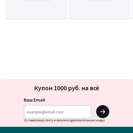
Подписка
Купон 1000 руб. на всё
на
новости
Ваш Email
OK
Оставьте вашу почту и получите дополнительную скидку