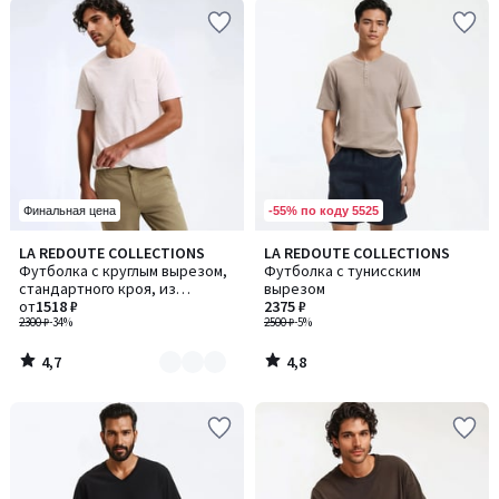
-55% по коду 5525
Финальная цена
4,7
4,8
LA REDOUTE COLLECTIONS
LA REDOUTE COLLECTIONS
Количество
/ 5
/ 5
Футболка с круглым вырезом,
Футболка с тунисским
цветов:
стандартного кроя, из
вырезом
3
хлопковой ткани с
от
1518 ₽
2375 ₽
утолщениями
2300 ₽
-34%
2500 ₽
-5%
4,7
4,8
/
/
5
5