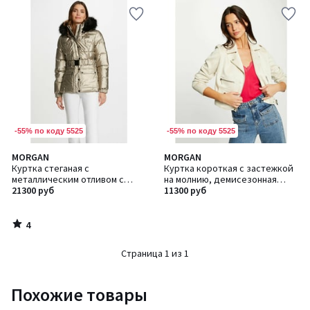
-55% по коду 5525
-55% по коду 5525
4
MORGAN
MORGAN
/
Куртка стеганая с
Куртка короткая с застежкой
5
металлическим отливом с
на молнию, демисезонная
капюшоном, демисезонная
21300 руб
модель
11300 руб
модель
4
/
5
Страница 1 из 1
Похожие товары