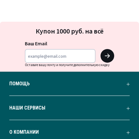
Подписка
Купон 1000 руб. на всё
на
новости
Ваш Email
OK
Оставьте вашу почту и получите дополнительную скидку
ПОМОЩЬ
НАШИ СЕРВИСЫ
О КОМПАНИИ