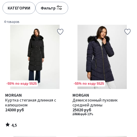
défiler
défiler
à
à
КАТЕГОРИИ
Фильтр
gauche
droite
4 товаров
-55% по коду 5525
-55% по коду 5525
4,5
MORGAN
MORGAN
/ 5
Куртка стеганая длинная с
Демисезонный пуховик
капюшоном
средней длины
24300 руб
25020 руб
27800 руб
-10%
4,5
/
5