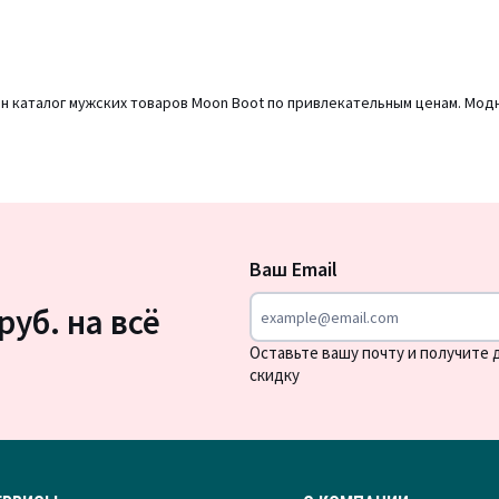
н каталог мужских товаров Moon Boot по привлекательным ценам. Мод
Подписка
на
Ваш Email
новости
руб. на всё
Оставьте вашу почту и получите
скидку