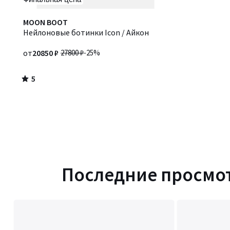
5
MOON BOOT
/
Нейлоновые ботинки Icon / Айкон
5
от
20850 ₽
27800 ₽
-25%
5
/
5
Последние просмо