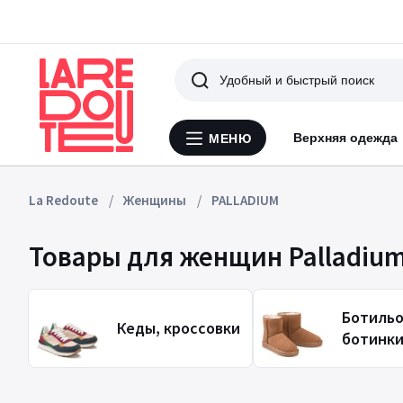
Поиск
Верхняя одежда
МЕНЮ
Меню
La
Redoute
La Redoute
Женщины
PALLADIUM
Товары для женщин Palladiu
Ботильо
Кеды, кроссовки
ботинк