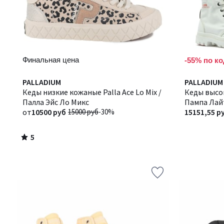
Финальная цена
-55% по ко
5
PALLADIUM
PALLADIUM
/
Кеды низкие кожаные Palla Ace Lo Mix /
Кеды высок
5
Палла Эйс Ло Микс
Пампа Лай
от
10500 руб
15000 руб
-30%
15151,55 р
5
/
5