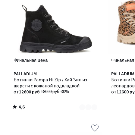
Финальная цена
Финальная
4,6
Количество
PALLADIUM
PALLADIUM
/ 5
цветов:
Ботинки Pampa Hi Zip / Хай Зип из
Ботинки Pa
2
шерсти с кожаной подкладкой
леопардов
от
12600 руб
18000 руб
-30%
подкладкой
от
12600 р
4,6
/
5