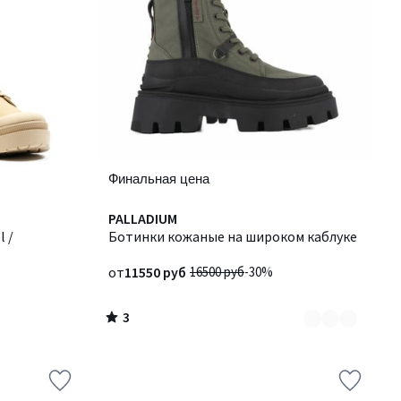
Финальная цена
3
Количество
PALLADIUM
/
l /
цветов:
Ботинки кожаные на широком каблуке
5
2
от
11550 руб
16500 руб
-30%
3
/
5