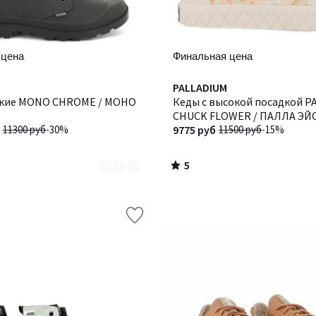
 цена
Финальная цена
5
PALLADIUM
/
кие MONO CHROME / МОНО
Кеды с высокой посадкой P
5
CHUCK FLOWER / ПАЛЛА ЭЙ
11300 руб
-30%
ФЛАУЭР
9775 руб
11500 руб
-15%
5
/
5