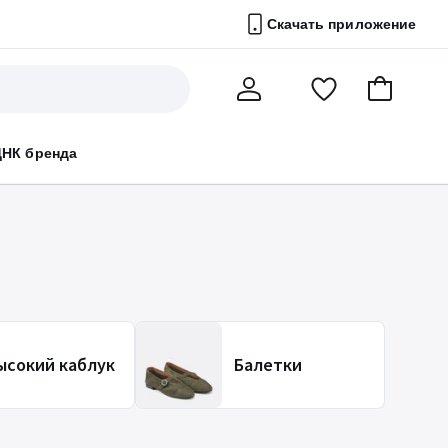
Скачать приложение
Перейти
В
Мой
в
корзину
счет
список
ДНК бренда
избранного
ысокий каблук
Балетки