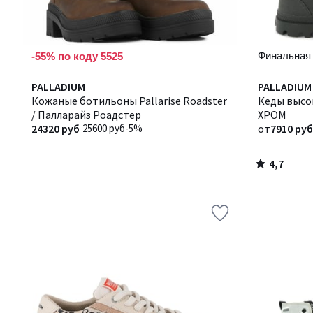
Финальная
-55% по коду 5525
4,7
PALLADIUM
Количество
PALLADIUM
/ 5
Кожаные ботильоны Pallarise Roadster
цветов:
Кеды высо
/ Палларайз Роадстер
3
ХРОМ
24320 руб
25600 руб
-5%
от
7910 руб
4,7
/
5