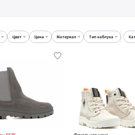
цвет
цена
материал
тип каблука
к
Финальная цена