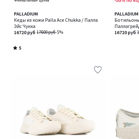
-55% по ко
5
PALLADIUM
PALLADIUM
/
Кеды из кожи Palla Ace Chukka / Палла
Ботильоны 
5
Эйс Чукка
Паллагрей
16720 руб
17600 руб
-5%
16720 руб
5
/
5