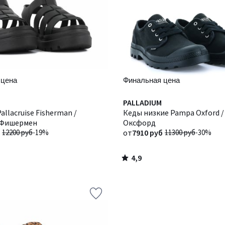
 цена
Финальная цена
4,9
Количество
PALLADIUM
/ 5
allacruise Fisherman /
цветов:
Кеды низкие Pampa Oxford 
 Фишермен
2
Оксфорд
12200 руб
-19%
от
7910 руб
11300 руб
-30%
4,9
/
5