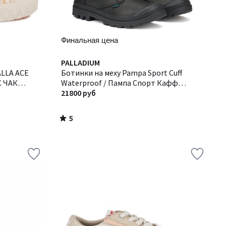
Финальная цена
5
PALLADIUM
/
ALLA ACE
Ботинки на меху Pampa Sport Cuff
5
С ЧАК
Waterproof / Пампа Спорт Кафф
Вотерпруф
21800 руб
5
/
5