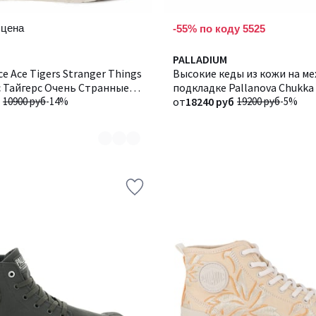
 цена
-55% по коду 5525
PALLADIUM
e Ace Tigers Stranger Things
Высокие кеды из кожи на м
с Очень Странные
подкладке Pallanova Chukka 
10900 руб
-14%
Палланова Чукка
от
18240 руб
19200 руб
-5%