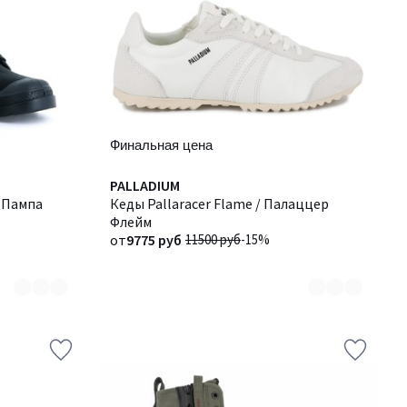
Финальная цена
Количество
PALLADIUM
/ Пампа
цветов:
Кеды Pallaracer Flame / Палаццер
3
Флейм
от
9775 руб
11500 руб
-15%