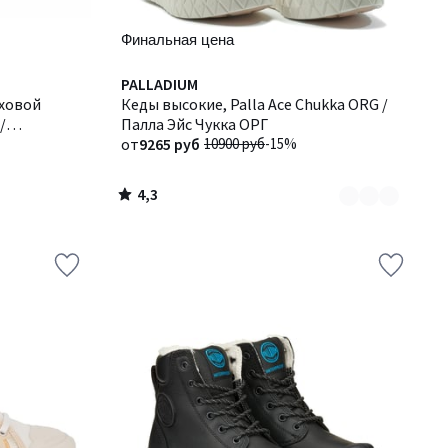
Финальная цена
4,3
Количество
PALLADIUM
/ 5
еховой
цветов:
Кеды высокие, Palla Ace Chukka ORG /
/
2
Палла Эйс Чукка ОРГ
от
9265 руб
10900 руб
-15%
4,3
/
5