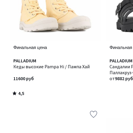
Финальная цена
Финальная
4,5
PALLADIUM
PALLADIUM
/ 5
Кеды высокие Pampa Hi / Пампа Хай
Сандалии P
Паллакруз
11600 руб
от
9882 руб
4,5
/
5