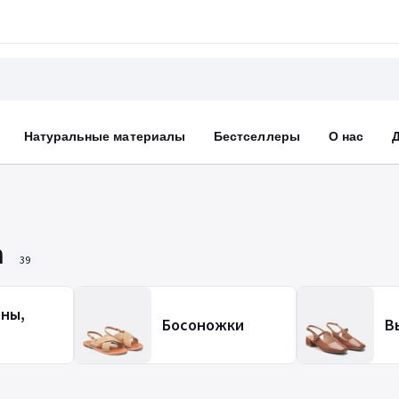
Натуральные материалы
Бестселлеры
О нас
m
39
ны,
Босоножки
В
и