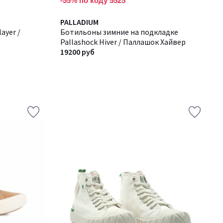
-55% по коду 5525
PALLADIUM
ayer /
Ботильоны зимние на подкладке
Pallashock Hiver / Паллашок Хайвер
19200 руб