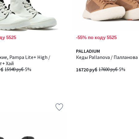
ду 5525
-55% по коду 5525
PALLADIUM
ие, Pampa Lite+ High /
Кеды Pallanova / Палланова
т+ Хай
уб
15949 руб
-5%
16720 руб
17600 руб
-5%