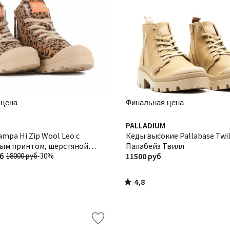
 цена
Финальная цена
4,8
PALLADIUM
/ 5
mpa Hi Zip Wool Leo с
Кеды высокие Pallabase Twil
ым принтом, шерстяной
Палабейз Твилл
, из кожи
уб
18000 руб
-30%
11500 руб
4,8
/
5