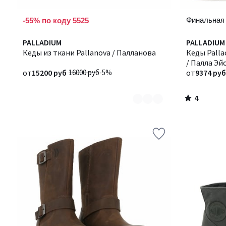
Финальная
-55% по коду 5525
4
Количество
PALLADIUM
Количество
PALLADIUM
/
цветов:
Кеды из ткани Pallanova / Палланова
цветов:
Кеды Pallac
5
2
3
/ Палла Эйс Тайгер
от
15200 руб
16000 руб
-5%
Дела
от
9374 руб
4
/
5