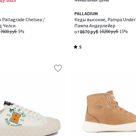
ду 5525
5
PALLADIUM
/
Pallagrade Chelsea /
Кеды высокие, Pampa Underl
5
д Челси
Пампа Андерлейер
17600 руб
-5%
от
8670 руб
10200 руб
-15%
5
/
5