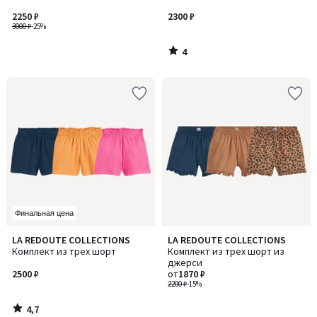
5
2250 ₽
2300 ₽
3000 ₽
-25%
4
/
5
Финальная цена
4,7
LA REDOUTE COLLECTIONS
LA REDOUTE COLLECTIONS
/ 5
Комплект из трех шорт
Комплект из трех шорт из
джерси
2500 ₽
от
1870 ₽
2200 ₽
-15%
4,7
/