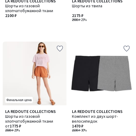
LA REDOUTE COLLECTIONS
LA REDOUTE COLLECTIONS
Шорты из газовой
Шорты из твила
хлопчатобумажной ткани
2100 ₽
2175 ₽
2900 ₽
-25%
Финальная цена
3,3
LA REDOUTE COLLECTIONS
LA REDOUTE COLLECTIONS
Количество
/ 5
Шорты из газовой
Комплект из двух шорт-
цветов:
хлопчатобумажной ткани
велосипедок
2
от
1775 ₽
1470 ₽
2500 ₽
-29%
2100 ₽
-30%