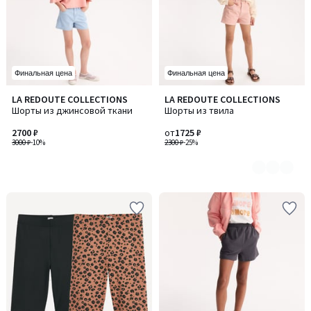
Финальная цена
Финальная цена
LA REDOUTE COLLECTIONS
LA REDOUTE COLLECTIONS
Количество
Шорты из джинсовой ткани
Шорты из твила
цветов:
2
2700 ₽
от
1725 ₽
3000 ₽
-10%
2300 ₽
-25%