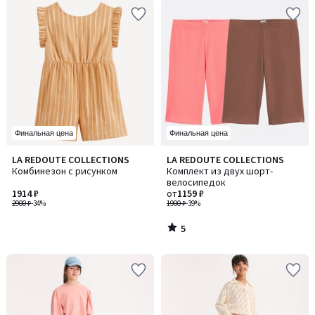
Финальная цена
Финальная цена
5
LA REDOUTE COLLECTIONS
LA REDOUTE COLLECTIONS
/
Комбинезон с рисунком
Комплект из двух шорт-
5
велосипедок
1914 ₽
от
1159 ₽
2900 ₽
-34%
1900 ₽
-39%
5
/
5