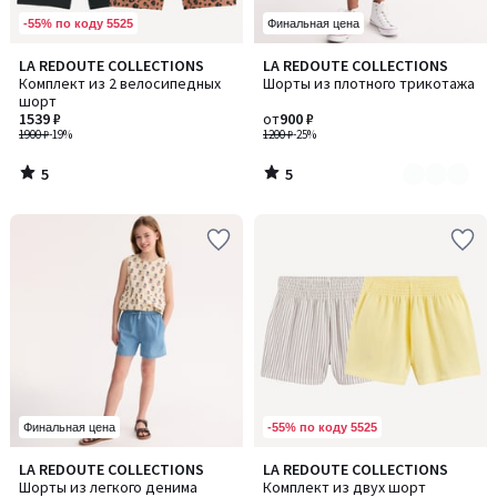
-55% по коду 5525
Финальная цена
5
5
LA REDOUTE COLLECTIONS
LA REDOUTE COLLECTIONS
Количество
/
/
Комплект из 2 велосипедных
Шорты из плотного трикотажа
цветов:
5
5
шорт
3
1539 ₽
от
900 ₽
1900 ₽
-19%
1200 ₽
-25%
5
5
/
/
5
5
-55% по коду 5525
Финальная цена
4
LA REDOUTE COLLECTIONS
LA REDOUTE COLLECTIONS
/
Шорты из легкого денима
Комплект из двух шорт