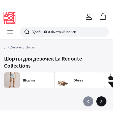
В
корзи
La
Redoute
Меню
Поиск
...
Девочки
Шорты
Шорты для девочек La Redoute
Collections
Шорты
Обувь
Précédent
Suivant
-
-