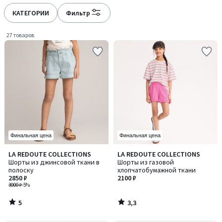
défiler
défiler
à
à
КАТЕГОРИИ
Фильтр
gauche
droite
27 товаров
Финальная цена
Финальная цена
5
3,3
LA REDOUTE COLLECTIONS
LA REDOUTE COLLECTIONS
/
/ 5
Шорты из джинсовой ткани в
Шорты из газовой
5
полоску
хлопчатобумажной ткани
2850 ₽
2100 ₽
3000 ₽
-5%
5
3,3
/
/
5
5