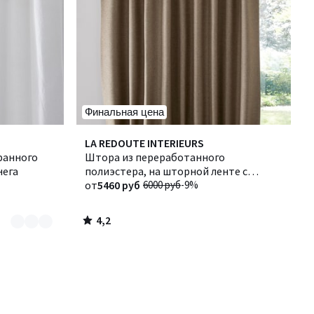
Финальная цена
4,2
LA REDOUTE INTERIEURS
/ 5
ранного
Штора из переработанного
нега
полиэстера, на шторной ленте с
эффектом волны, SELECT / СЕЛЕКТ
от
5460 руб
6000 руб
-9%
4,2
/
5