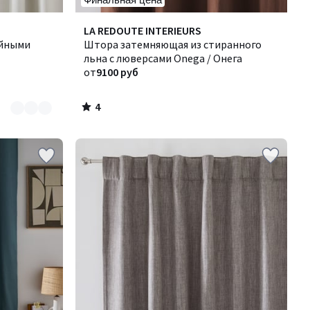
4
LA REDOUTE INTERIEURS
/
айными
Штора затемняющая из стиранного
5
льна с люверсами Onega / Онега
от
9100 руб
4
/
5