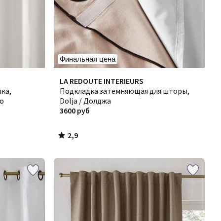
Финальная цена
2,9
LA REDOUTE INTERIEURS
/ 5
ка,
Подкладка затемняющая для шторы,
ио
Dolja / Долджа
3600 руб
2,9
/
5