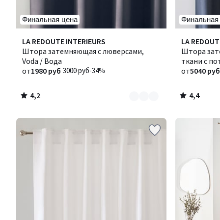
Финальная цена
Финальная
4,2
4,4
Количество
LA REDOUTE INTERIEURS
Количество
LA REDOUT
/ 5
/ 5
цветов:
Штора затемняющая с люверсами,
цветов:
Штора зат
6
Voda / Вода
4
ткани с по
от
1980 руб
3000 руб
-34%
Линкот
от
5040 руб
4,2
4,4
/
/
5
5