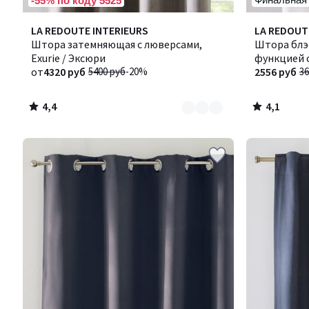
-55% по коду 5525
4,4
4,1
Количество
LA REDOUTE INTERIEURS
Количество
LA REDOUT
/ 5
/ 5
цветов:
Штора затемняющая с люверсами,
цветов:
Штора блэк
4
Exurie / Эксюри
2
функцией 
от
4320 руб
5400 руб
-20%
складок, V
2556 руб
36
4,4
4,1
/
/
5
5