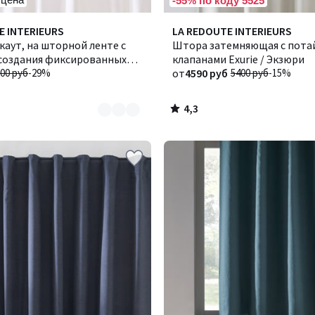
-55% по коду 5525
4,3
E INTERIEURS
Количество
LA REDOUTE INTERIEURS
/ 5
аут, на шторной ленте с
цветов:
Штора затемняющая с пот
создания фиксированных
2
клапанами Exurie / Экзюри
ODA / ВОДА
00 руб
-29%
от
4590 руб
5400 руб
-15%
4,3
/
5