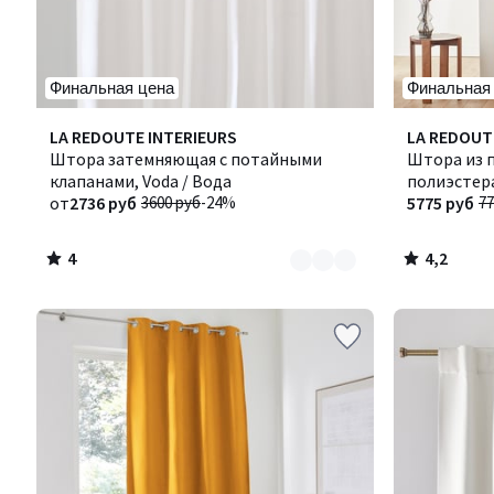
Финальная цена
Финальная
4
4,2
Количество
LA REDOUTE INTERIEURS
LA REDOUT
/
/ 5
цветов:
Штора затемняющая с потайными
Штора из 
5
5
клапанами, Voda / Вода
полиэстера
от
2736 руб
3600 руб
-24%
эффектом 
5775 руб
77
4
4,2
/
/
5
5