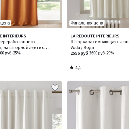
 цена
Финальная цена
4,1
E INTERIEURS
LA REDOUTE INTERIEURS
/ 5
переработанного
Шторка затемняющая с люв
, на шторной ленте с
Voda / Вода
волны, SELECT / СЕЛЕКТ
00 руб
-25%
2556 руб
3600 руб
-29%
4,1
/
5