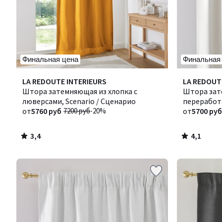
Финальная цена
Финальная
3,4
4,1
LA REDOUTE INTERIEURS
Количество
LA REDOUT
/ 5
/ 5
Штора затемняющая из хлопка с
цветов:
Штора зат
люверсами, Scenario / Сценарио
2
переработа
от
5760 руб
7200 руб
-20%
Селект
от
5700 руб
3,4
4,1
/
/
5
5