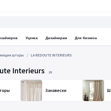
изайнеров
Уценка
Дизайнерам
Для бизнеса
яющие шторы
LA REDOUTE INTERIEURS
e Interieurs
20
торы
Занавески
Ш