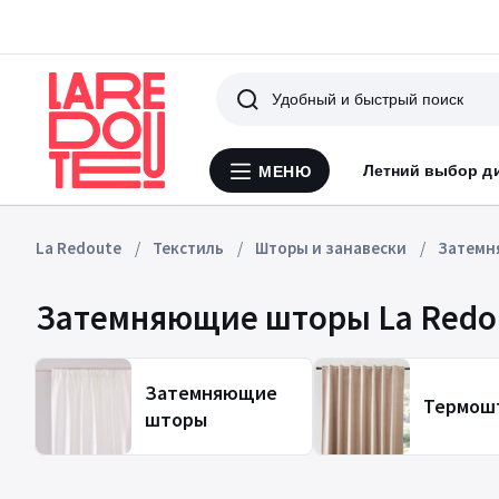
Поиск
Летний выбор д
МЕНЮ
Меню
La
Redoute
La Redoute
Текстиль
Шторы и занавески
Затемн
Затемняющие шторы La Redout
Затемняющие
Термош
шторы