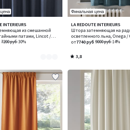
 цена
Финальная цена
3,8
E INTERIEURS
Количество
LA REDOUTE INTERIEURS
/ 5
емняющая из смешанной
цветов:
Штора затемняющая на рад
тайными патами, Lincot /
3
осветленного льна, Onega /
7200 руб
-30%
от
7740 руб
9000 руб
-14%
3,8
/
5