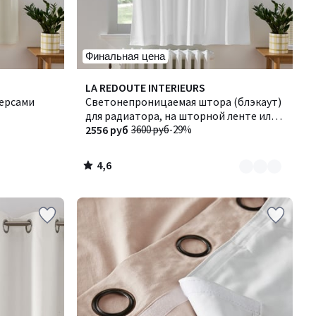
Финальная цена
4,6
Количество
LA REDOUTE INTERIEURS
/ 5
ерсами
цветов:
Светонепроницаемая штора (блэкаут)
2
для радиатора, на шторной ленте или с
эффектом волны, VODA / ВОДА
2556 руб
3600 руб
-29%
4,6
/
5