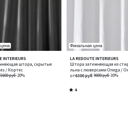
 цена
Финальная цена
4
E INTERIEURS
Количество
LA REDOUTE INTERIEURS
/
мняющая штора, скрытые
цветов:
Штора затемняющая из сти
5
tes / Кортес
6
льна с люверсами Onega / О
15600 руб
-20%
от
6300 руб
9000 руб
-30%
4
/
5