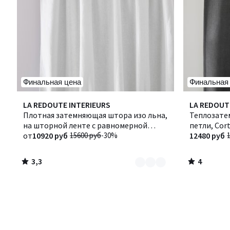
Финальная цена
Финальная
3,3
4
Количество
LA REDOUTE INTERIEURS
LA REDOUT
/ 5
/
цветов:
Плотная затемняющая штора изо льна,
Теплозате
5
4
на шторной ленте с равномерной
петли, Cor
сборкой и системой "волна", ELBA
от
10920 руб
15600 руб
-30%
12480 руб
3,3
4
/
/
5
5