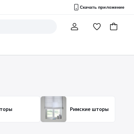
Скачать приложение
Перейти
В
Мой
в
корзину
счет
список
избранного
торы
Римские шторы