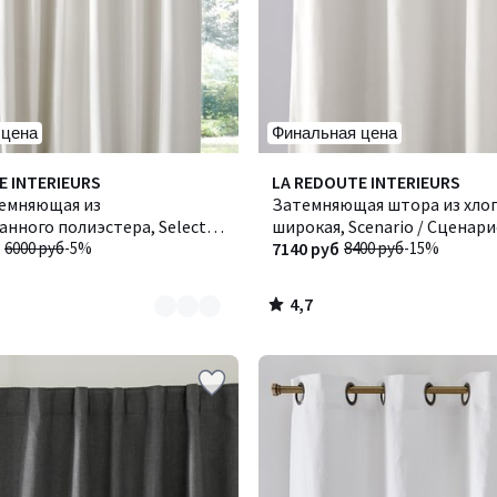
 цена
Финальная цена
4,7
E INTERIEURS
LA REDOUTE INTERIEURS
/ 5
емняющая из
Затемняющая штора из хлоп
нного полиэстера, Select /
широкая, Scenario / Сценар
6000 руб
-5%
7140 руб
8400 руб
-15%
4,7
/
5