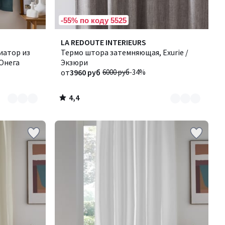
-55% по коду 5525
4,4
Количество
LA REDOUTE INTERIEURS
/ 5
иатор из
цветов:
Термо штора затемняющая, Exurie /
 Онега
3
Экзюри
от
3960 руб
6000 руб
-34%
4,4
/
5