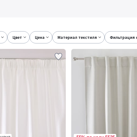
цвет
цена
материал текстиля
фильтрация 
 цена