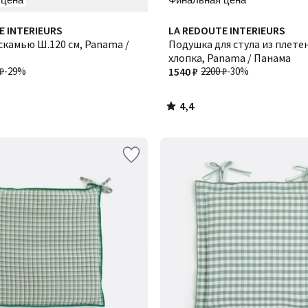
4,4
E INTERIEURS
Количество
LA REDOUTE INTERIEURS
/ 5
скамью Ш.120 см, Panama /
цветов:
Подушка для стула из плете
2
хлопка, Panama / Панама
₽
-29%
1540 ₽
2200 ₽
-30%
4,4
/
5