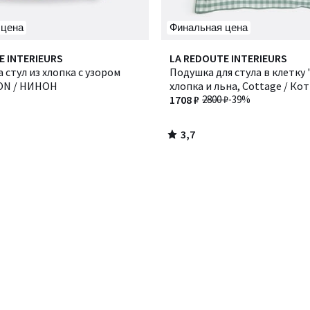
 цена
Финальная цена
3,7
E INTERIEURS
LA REDOUTE INTERIEURS
/ 5
 стул из хлопка с узором
Подушка для стула в клетку 
ON / НИНОН
хлопка и льна, Cottage / Ко
1708 ₽
2800 ₽
-39%
3,7
/
5