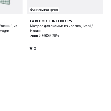
Финальная цена
2
LA REDOUTE INTERIEURS
/
"виши", из
Матрас для скамьи из хлопка, Ivani /
5
ттадж
Ивани
2880 ₽
3600 ₽
-20%
2
/
5