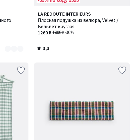
-55% по коду 5525
3,3
LA REDOUTE INTERIEURS
/ 5
нного
Плоская подушка из велюра, Velvet /
Вельвет круглая
1260 ₽
1800 ₽
-30%
3,3
/
5