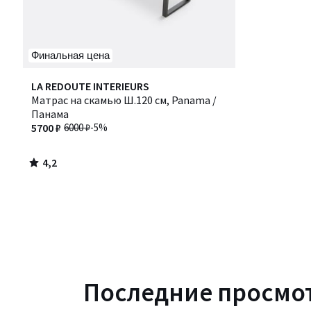
Финальная цена
4,2
LA REDOUTE INTERIEURS
/ 5
Матрас на скамью Ш.120 см, Panama /
Панама
5700 ₽
6000 ₽
-5%
4,2
/
5
Последние просмо