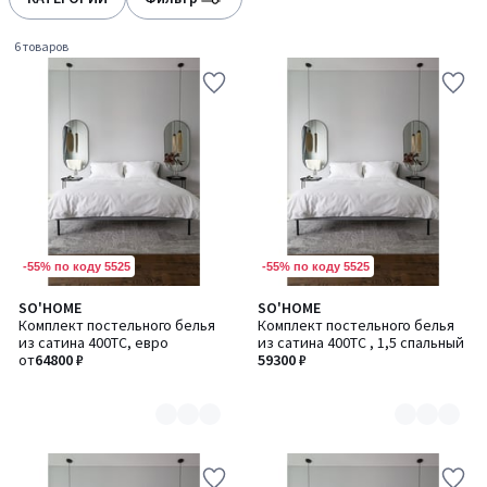
gauche
droite
6 товаров
-55% по коду 5525
-55% по коду 5525
SO'HOME
SO'HOME
Количество
Количество
Комплект постельного белья
Комплект постельного белья
цветов:
цветов:
из сатина 400TC, евро
из сатина 400TC , 1,5 спальный
2
2
от
64800 ₽
59300 ₽