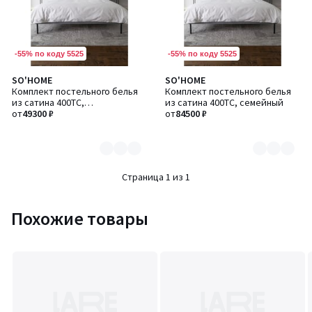
-55% по коду 5525
-55% по коду 5525
SO'HOME
SO'HOME
Количество
Количество
Комплект постельного белья
Комплект постельного белья
цветов:
цветов:
из сатина 400TC,
из сатина 400TC, семейный
2
2
односпальный
от
49300 ₽
от
84500 ₽
Страница 1 из 1
Похожие товары