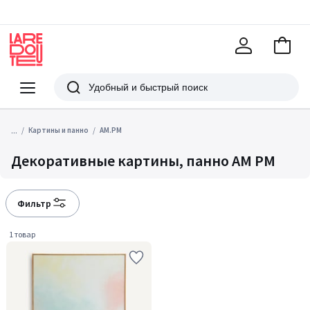
В
корзи
La
Redoute
Меню
Поиск
...
Картины и панно
AM.PM
Декоративные картины, панно AM PM
Фильтр
1 товар