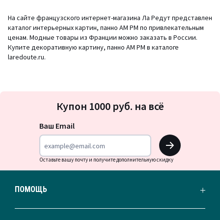
На сайте французского интернет-магазина Ла Редут представлен
каталог интерьерных картин, панно AM PM по привлекательным
ценам. Модные товары из Франции можно заказать в России.
Купите декоративную картину, панно АМ РМ в каталоге
laredoute.ru.
Подписка
Купон 1000 руб. на всё
на
новости
Ваш Email
OK
Оставьте вашу почту и получите дополнительную скидку
ПОМОЩЬ