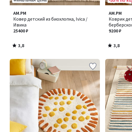
-55% по ко
3,8
3,8
AM.PM
AM.PM
/ 5
/ 5
Ковер детский из биохлопка, Ivica /
Коврик дет
Ивика
берберском
25400 ₽
9200 ₽
3,8
3,8
/
/
5
5