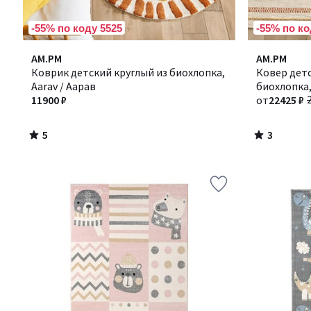
-55% по коду 5525
-55% по ко
5
3
AM.PM
AM.PM
/
/
Коврик детский круглый из биохлопка,
Ковер детс
5
5
Aarav / Аарав
биохлопка,
11900 ₽
от
22425 ₽
5
3
/
/
5
5