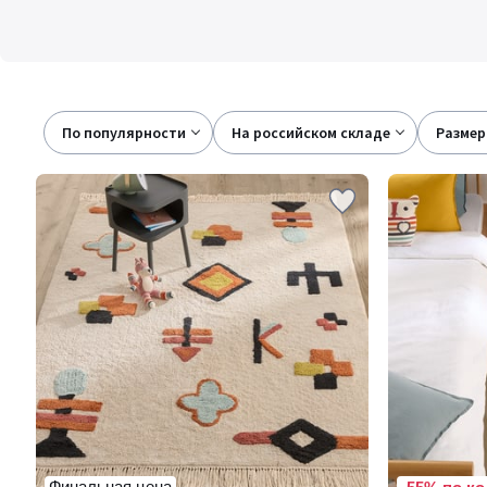
По популярности
на российском складе
размер
Финальная цена