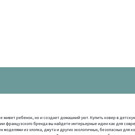
де живет ребенок, но и создает домашний уют. Купить ковер в детск
кции французского бренда вы найдете интерьерные идеи как для совре
н моделями из хлопка, джута и других экологичных, безопасных для к