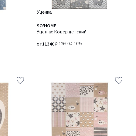
Уценка
SO'HOME
Уценка: Ковер детский
от
11340 ₽
12600 ₽
-10%