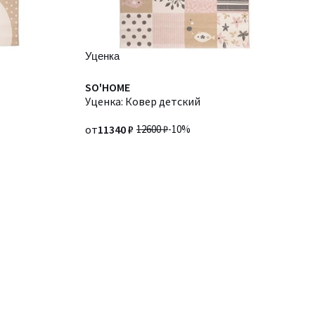
Уценка
SO'HOME
Уценка: Ковер детский
от
11340 ₽
12600 ₽
-10%