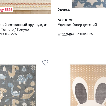
Уценка
ду 5525
SO'HOME
кий, сотканный вручную, из
Уценка: Ковер детский
 Tomulo / Томуло
29900 ₽
-25%
от
11340 ₽
12600 ₽
-10%