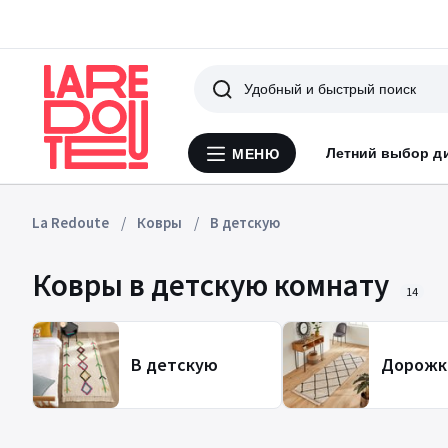
Поиск
Летний выбор д
МЕНЮ
Меню
La
Redoute
La Redoute
Ковры
В детскую
Ковры в детскую комнату
14
В детскую
Дорожк