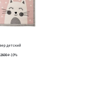
вер детский
12600 ₽
-10%