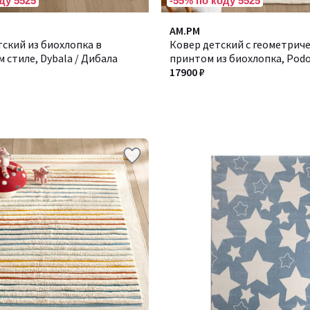
ду 5525
-55% по коду 5525
AM.PM
ский из биохлопка в
Ковер детский с геометрич
 стиле, Dybala / Дибала
принтом из биохлопка, Podo
Подотак
17900 ₽