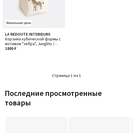
Финальная цена
LA REDOUTE INTERIEURS
Корзина кубической формы с
мотивом "зебра", Junglito /
Джунглито
1800 ₽
Страница 1 из 1
Последние просмотренные
товары