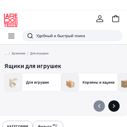
В
корзи
La
Redoute
Меню
Поиск
...
Хранение
Для игрушек
Ящики для игрушек
Для игрушек
Корзины и ящики
Précédent
Suivant
-
-
défiler
défiler
à
à
КАТЕГОРИИ
Фильтр