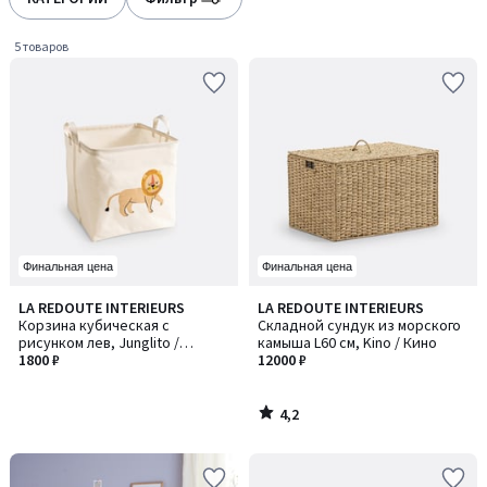
gauche
droite
5 товаров
Финальная цена
Финальная цена
4,2
LA REDOUTE INTERIEURS
LA REDOUTE INTERIEURS
/ 5
Корзина кубическая с
Складной сундук из морского
рисунком лев, Junglito /
камыша L60 см, Kino / Кино
Джунглито
1800 ₽
12000 ₽
4,2
/
5