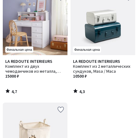
Финальная цена
Финальная цена
4,7
4,3
LA REDOUTE INTERIEURS
LA REDOUTE INTERIEURS
/ 5
/ 5
Комплект из двух
Комплект из 2 металлических
чемоданчиков из металла,
сундуков, Masa / Маса
Masa / Маса
15000 ₽
10500 ₽
4,7
4,3
/
/
5
5