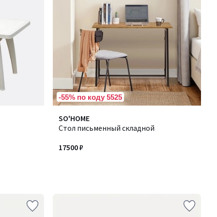
-55% по коду 5525
SO'HOME
Стол письменный складной
17500 ₽