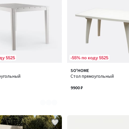
ду 5525
-55% по коду 5525
SO'HOME
оугольный
Стол прямоугольный
9900 ₽