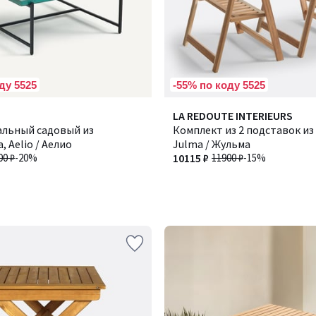
ду 5525
-55% по коду 5525
LA REDOUTE INTERIEURS
альный садовый из
Комплект из 2 подставок из
, Aelio / Аелио
Julma / Жульма
00 ₽
-20%
10115 ₽
11900 ₽
-15%