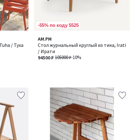
-55% по коду 5525
AM.PM
uha / Туха
Стол журнальный круглый из тика, Irati
/ Ирати
94500 ₽
105000 ₽
-10%