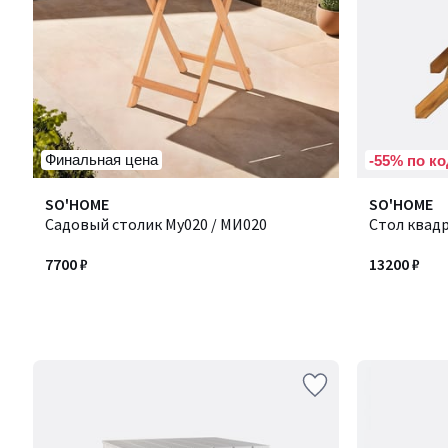
Финальная цена
-55% по ко
SO'HOME
SO'HOME
Садовый столик My020 / МИ020
Стол квад
7700 ₽
13200 ₽