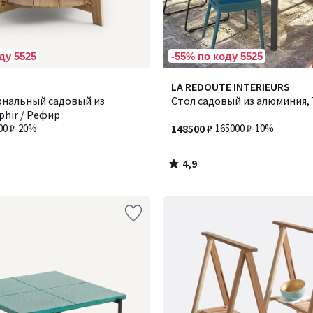
ду 5525
-55% по коду 5525
4,9
LA REDOUTE INTERIEURS
/ 5
рнальный садовый из
Стол садовый из алюминия, T
phir / Рефир
00 ₽
-20%
148500 ₽
165000 ₽
-10%
4,9
/
5