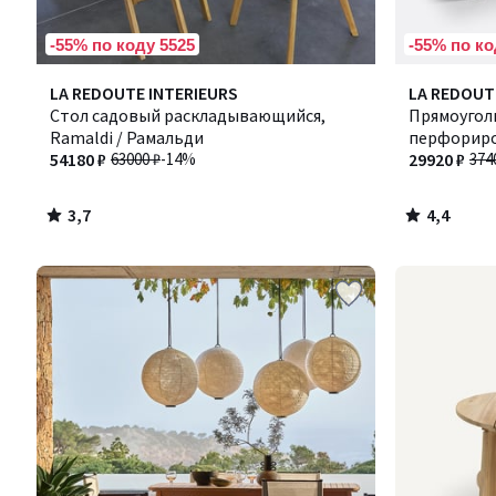
-55% по коду 5525
-55% по ко
3,7
4,4
LA REDOUTE INTERIEURS
LA REDOUT
/ 5
/ 5
Стол садовый раскладывающийся,
Прямоугол
Ramaldi / Рамальди
перфориро
54180 ₽
63000 ₽
-14%
29920 ₽
374
3,7
4,4
/
/
5
5