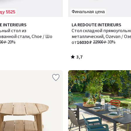
Финальная цена
ду 5525
3,7
E INTERIEURS
Количество
LA REDOUTE INTERIEURS
/ 5
ьный стол из
цветов:
Стол складной прямоуголь
ванной стали, Choe / Шо
2
металлический, Ozevan / Оз
00 ₽
-20%
от
16030 ₽
22900 ₽
-30%
3,7
/
5