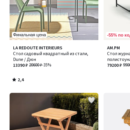
Финальная цена
-55% по ко
2,4
LA REDOUTE INTERIEURS
AM.PM
/ 5
Стол садовый квадратный из стали,
Стол журн
Dune / Дюн
полистоуна
13390 ₽
20600 ₽
-35%
79200 ₽
990
2,4
/
5