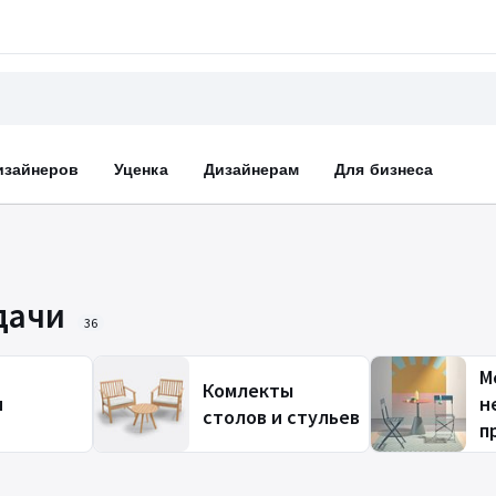
изайнеров
Уценка
Дизайнерам
Для бизнеса
дачи
36
М
Комлекты
и
н
столов и стульев
п
б