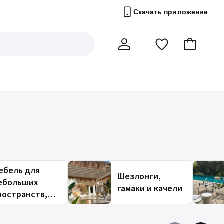
Скачать приложение
Перейти
В
Мой
в
корзину
счет
список
избранного
ебель для
Шезлонги,
ебольших
гамаки и качели
ространств,
алкона