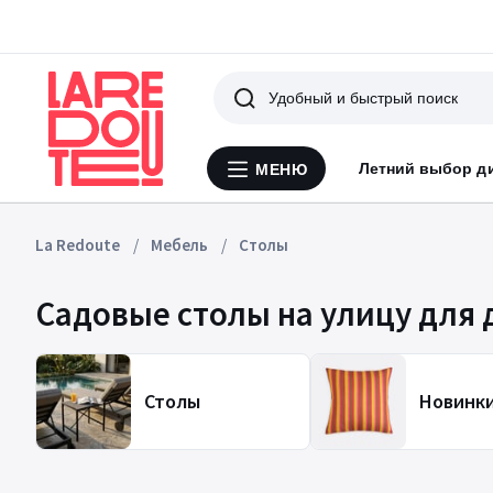
Поиск
Летний выбор д
МЕНЮ
Меню
La
Redoute
La Redoute
Мебель
Столы
Садовые столы на улицу для 
Столы
Новинк