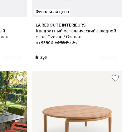
Финальная цена
3,6
Количество
LA REDOUTE INTERIEURS
/ 5
ный
цветов:
Квадратный металлический складной
еван
2
стол, Ozevan / Озеван
от
9590 ₽
13700 ₽
-30%
3,6
/
5