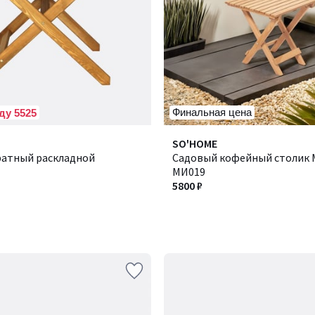
Финальная цена
ду 5525
SO'HOME
ратный раскладной
Садовый кофейный столик M
МИ019
5800 ₽