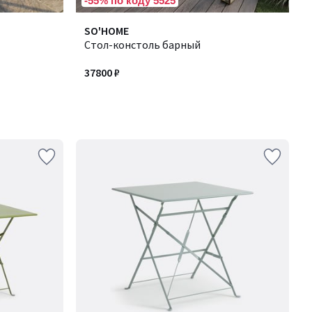
-55% по коду 5525
SO'HOME
Стол-констоль барный
37800 ₽