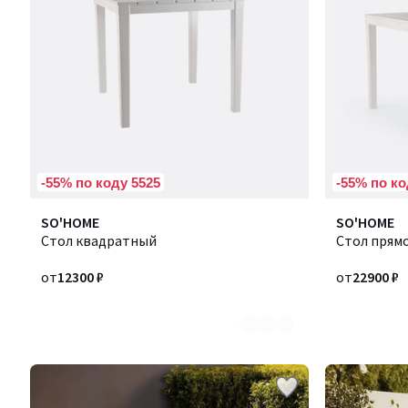
-55% по коду 5525
-55% по ко
Количество
SO'HOME
Количество
SO'HOME
цветов:
Стол квадратный
цветов:
Стол прям
2
2
от
12300 ₽
от
22900 ₽