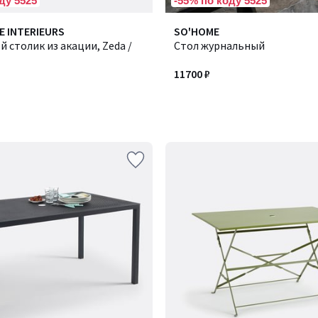
ду 5525
-55% по коду 5525
E INTERIEURS
SO'HOME
 столик из акации, Zeda /
Стол журнальный
11700 ₽