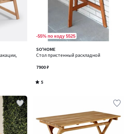
-55% по коду 5525
5
SO'HOME
/
 акации,
Стол пристенный раскладной
5
7900 ₽
5
/
5