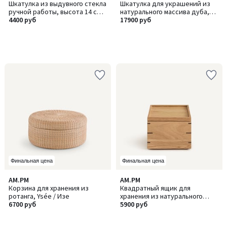
Шкатулка из выдувного стекла
Шкатулка для украшений из
ручной работы, высота 14 см,
натурального массива дуба,
OROA / ОРОА
4400 руб
HIBASHI / ХИБАШИ
17900 руб
Финальная цена
Финальная цена
AM.PM
AM.PM
Корзина для хранения из
Квадратный ящик для
ротанга, Ysée / Изе
хранения из натурального
6700 руб
массива дуба, HIBASHI /
5900 руб
ХИБАШИ