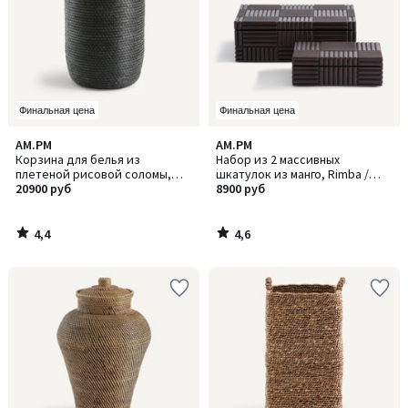
Финальная цена
Финальная цена
4,4
4,6
AM.PM
AM.PM
/ 5
/ 5
Корзина для белья из
Набор из 2 массивных
плетеной рисовой соломы,
шкатулок из манго, Rimba /
Honoka / Хонока
20900 руб
Римба
8900 руб
4,4
4,6
/
/
5
5