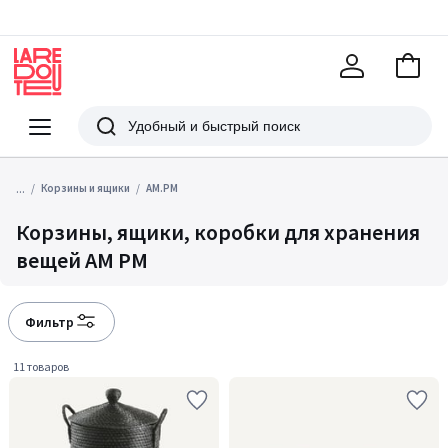
В
корзи
La
Redoute
Меню
Поиск
...
Корзины и ящики
AM.PM
Корзины, ящики, коробки для хранения
вещей AM PM
Фильтр
11 товаров