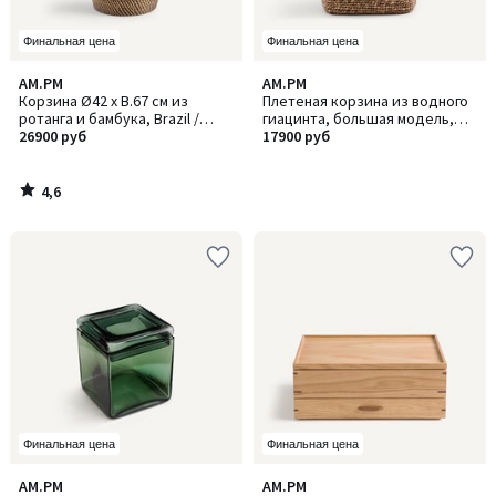
Финальная цена
Финальная цена
4,6
AM.PM
AM.PM
/ 5
Корзина Ø42 x В.67 см из
Плетеная корзина из водного
ротанга и бамбука, Brazil /
гиацинта, большая модель,
Бразил
26900 руб
RAGA / РАГА
17900 руб
4,6
/
5
Финальная цена
Финальная цена
AM.PM
AM.PM