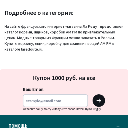
Подробнее о категории:
На сайте французского интернет-магазина Ла Редут представлен
каталог корзин, ящиков, коробок AM PM по привлекательным
ценам. Модные товары из Франции можно заказать в России.
Купите корзину, ящик, коробку для хранения вещей АМ РМ в
каталоге laredoute.ru.
Подписка
Купон 1000 руб. на всё
на
новости
Ваш Email
OK
Оставьте вашу почту и получите дополнительную скидку
ПОМОЩЬ