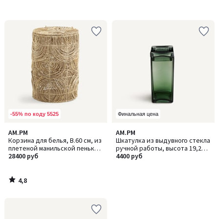
-55% по коду 5525
Финальная цена
4,8
AM.PM
AM.PM
/ 5
Корзина для белья, В.60 см, из
Шкатулка из выдувного стекла
плетеной манильской пеньки,
ручной работы, высота 19,2
Orphée / Орфе
28400 руб
см, OROA / ОРОА
4400 руб
4,8
/
5