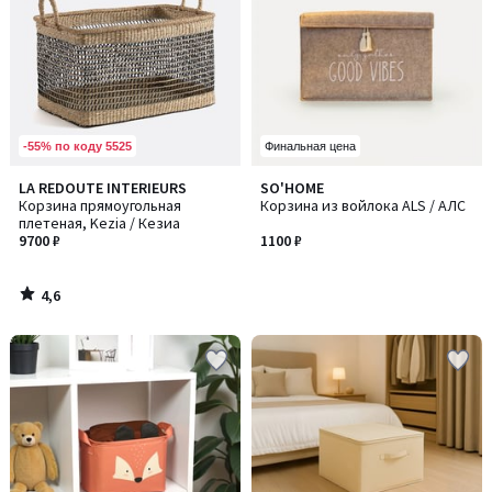
-55% по коду 5525
Финальная цена
4,6
LA REDOUTE INTERIEURS
SO'HOME
/ 5
Корзина прямоугольная
Корзина из войлока ALS / АЛС
плетеная, Kezia / Кезиа
9700 ₽
1100 ₽
4,6
/
5