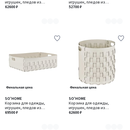
игрушек, пледов из
игрушек, пледов из
8
8
натуральной кожи, 35 x 35 x
62600 ₽
натуральной кожи, 35 x 40 x
52700 ₽
H40 см
H30 см
Финальная цена
Финальная цена
SO'HOME
SO'HOME
Количество
Количество
Корзина для одежды,
Корзина для одежды,
цветов:
цветов:
игрушек, пледов из
игрушек, пледов из
8
8
натуральной кожи, 60 x 50 x
69500 ₽
натуральной кожи, Ø 40 x H40
62600 ₽
H20 см
см