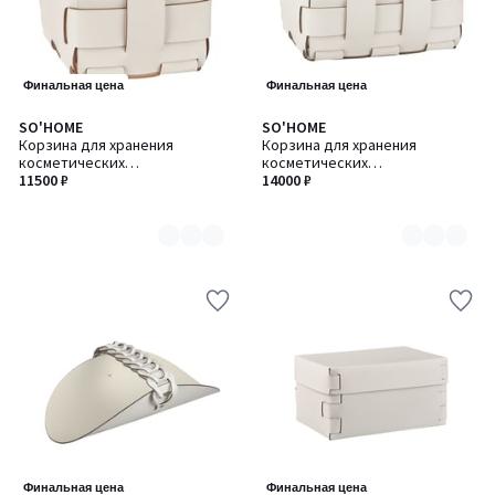
Финальная цена
Финальная цена
SO'HOME
SO'HOME
Количество
Количество
Корзина для хранения
Корзина для хранения
цветов:
цветов:
косметических
косметических
8
8
принадлежностей из
11500 ₽
принадлежностей из
14000 ₽
натуральной кожи, 12 x 12 x
натуральной кожи, 12 x 19 x
H13 см
H13 см
Финальная цена
Финальная цена