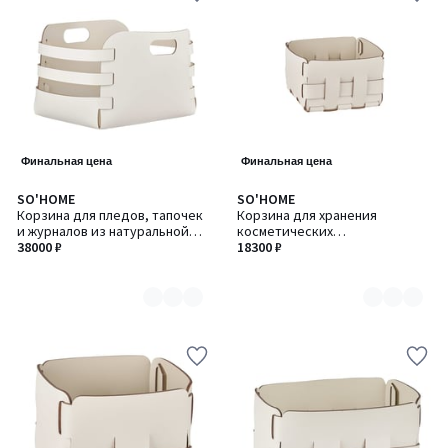
Финальная цена
Финальная цена
SO'HOME
SO'HOME
Количество
Количество
Корзина для пледов, тапочек
Корзина для хранения
цветов:
цветов:
и журналов из натуральной
косметических
8
8
кожи, 27 x 36 x H25 см
38000 ₽
принадлежностей из
18300 ₽
натуральной кожи, 19 x 19 x
H13 см