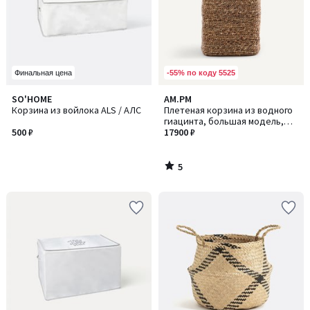
-55% по коду 5525
Финальная цена
5
SO'HOME
AM.PM
/
Корзина из войлока ALS / АЛС
Плетеная корзина из водного
5
гиацинта, большая модель,
500 ₽
RAGA / РАГА
17900 ₽
5
/
5