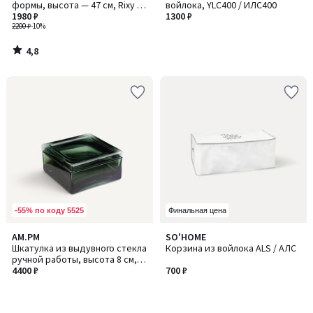
формы, высота — 47 см, Rixy /
войлока, YLC400 / ИЛC400
Рикси
1980 ₽
1300 ₽
2200 ₽
-10%
4,8
/
5
-55% по коду 5525
Финальная цена
AM.PM
SO'HOME
Шкатулка из выдувного стекла
Корзина из войлока ALS / АЛС
ручной работы, высота 8 см,
OROA / ОРОА
4400 ₽
700 ₽