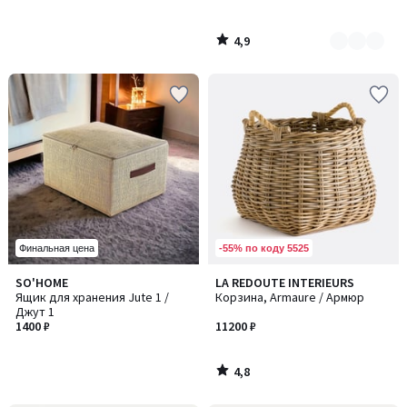
4,9
/
5
-55% по коду 5525
Финальная цена
4,8
SO'HOME
LA REDOUTE INTERIEURS
/ 5
Ящик для хранения Jute 1 /
Корзина, Armaure / Армюр
Джут 1
1400 ₽
11200 ₽
4,8
/
5