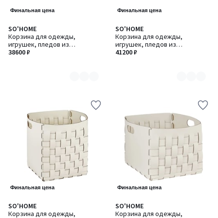
Финальная цена
Финальная цена
SO'HOME
SO'HOME
Количество
Количество
Корзина для одежды,
Корзина для одежды,
цветов:
цветов:
игрушек, пледов из
игрушек, пледов из
8
8
натуральной кожи, 25 x 25 x H
38600 ₽
натуральной кожи, 35 x 35 x H
41200 ₽
20 см
20 см
Финальная цена
Финальная цена
SO'HOME
SO'HOME
Количество
Количество
Корзина для одежды,
Корзина для одежды,
цветов:
цветов: