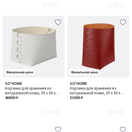
Финальная цена
Финальная цена
SO'HOME
SO'HOME
Количество
Количество
Корзина для хранения из
Корзина для хранения из
цветов:
цветов:
натуральной кожи, 35 х 30 х
натуральной кожи, 35 х 30 х
7
6
Н26 см
40600 ₽
Н45 см
51600 ₽