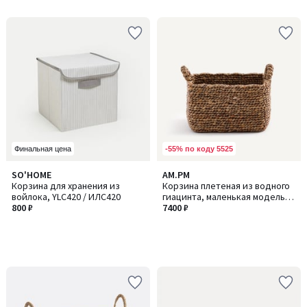
-55% по коду 5525
Финальная цена
SO'HOME
AM.PM
Корзина для хранения из
Корзина плетеная из водного
войлока, YLC420 / ИЛC420
гиацинта, маленькая модель,
800 ₽
RAGA / РАГА
7400 ₽