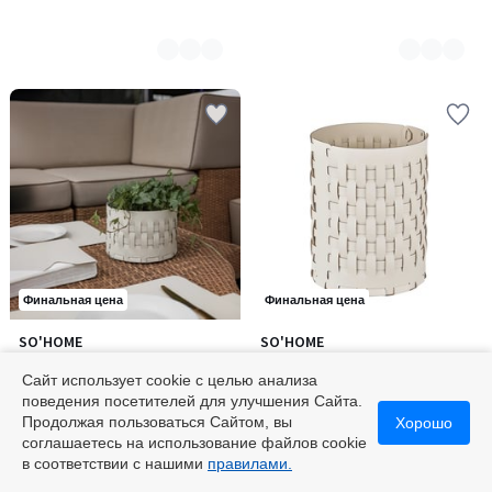
Финальная цена
Финальная цена
SO'HOME
SO'HOME
Количество
Количество
Корзина для хранения из
Корзина для хранения из
цветов:
цветов:
натуральной кожи, Ø 20 x Н12
натуральной кожи, Ø 20 x Н25
Сайт использует cookie с целью анализа
8
8
см
16800 ₽
см
19300 ₽
поведения посетителей для улучшения Сайта.
Продолжая пользоваться Сайтом, вы
Хорошо
соглашаетесь на использование файлов cookie
в соответствии с нашими
правилами.