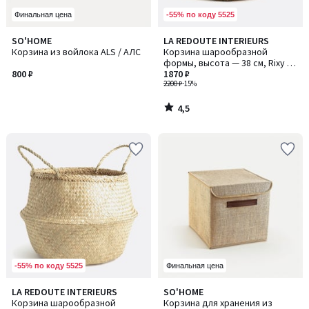
-55% по коду 5525
Финальная цена
4,5
SO'HOME
LA REDOUTE INTERIEURS
/ 5
Корзина из войлока ALS / АЛС
Корзина шарообразной
формы, высота — 38 см, Rixy /
800 ₽
Рикси
1870 ₽
2200 ₽
-15%
4,5
/
5
-55% по коду 5525
Финальная цена
4,8
LA REDOUTE INTERIEURS
SO'HOME
/ 5
Корзина шарообразной
Корзина для хранения из