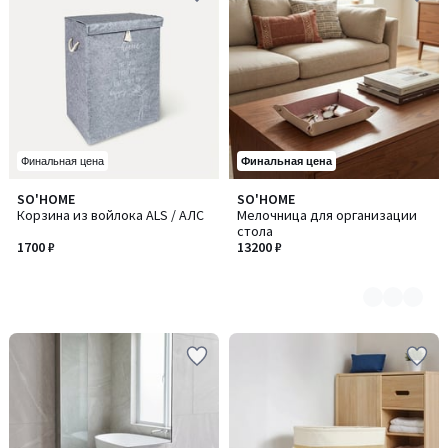
Финальная цена
Финальная цена
SO'HOME
SO'HOME
Количество
Корзина из войлока ALS / АЛС
Мелочница для организации
цветов:
стола
2
1700 ₽
13200 ₽