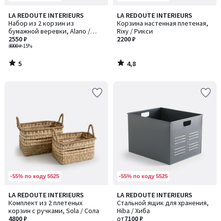
5
4,8
LA REDOUTE INTERIEURS
LA REDOUTE INTERIEURS
/
/ 5
Набор из 2 корзин из
Корзина настенная плетеная,
5
бумажной веревки, Alano /
Rixy / Рикси
Алано
2550 ₽
2200 ₽
3000 ₽
-15%
5
4,8
/
/
5
5
-55% по коду 5525
-55% по коду 5525
4,9
LA REDOUTE INTERIEURS
LA REDOUTE INTERIEURS
Количество
/ 5
Комплект из 2 плетеных
Стальной ящик для хранения,
цветов:
корзин с ручками, Sola / Сола
Hiba / Хиба
2
4800 ₽
от
7100 ₽