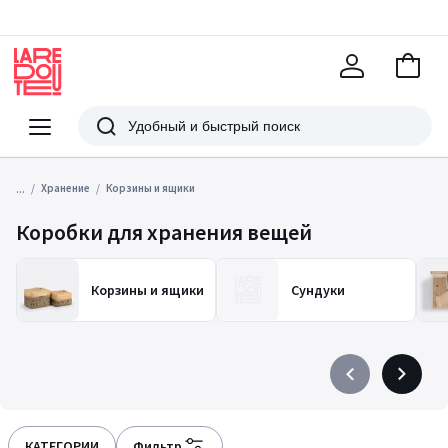
В
корзи
La
Redoute
Меню
Поиск
...
Хранение
Корзины и ящики
Коробки для хранения вещей
Корзины и ящики
Сундуки
Précédent
Suivant
-
-
défiler
défiler
à
à
КАТЕГОРИИ
Фильтр