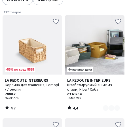
gauche
droite
132 товаров
-55% по коду 5525
Финальная цена
4,7
4,4
LA REDOUTE INTERIEURS
LA REDOUTE INTERIEURS
Количество
/ 5
/ 5
Корзина для хранения, Lomopi
Штабелируемый ящик из
цветов:
/ Ломопи
стали, Hiba / Хиба
2
2880 ₽
от
4875 ₽
3600 ₽
-20%
7500 ₽
-35%
4,7
4,4
/
/
5
5