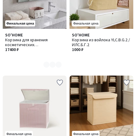
Финальная цена
Финальная цена
SO'HOME
SO'HOME
Количество
Корзина для хранения
Корзина из войлока YLC.B.G.2 /
цветов:
косметических
ИЛC.Б.Г.2
2
принадлежностей
17400 ₽
1000 ₽
Финальная цена
Финальная цена