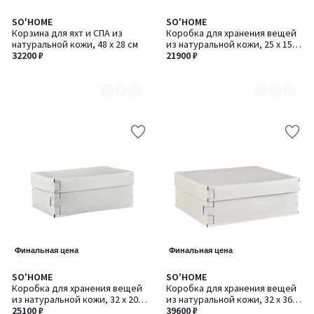
SO'HOME
SO'HOME
Количество
Количество
Корзина для яхт и СПА из
Коробка для хранения вещей
цветов:
цветов:
натуральной кожи, 48 х 28 см
из натуральной кожи, 25 х 15 х
8
8
32200 ₽
Н13,5 см
21900 ₽
Финальная цена
Финальная цена
SO'HOME
SO'HOME
Количество
Количество
Коробка для хранения вещей
Коробка для хранения вещей
цветов:
цветов:
из натуральной кожи, 32 х 20 х
из натуральной кожи, 32 х 36 х
8
8
Н13,5 см
25100 ₽
Н13,5 см
39600 ₽