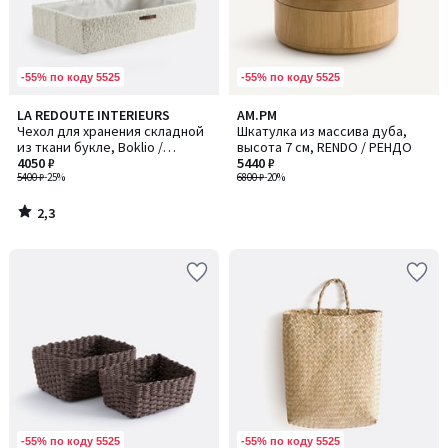
-55% по коду 5525
-55% по коду 5525
2,3
LA REDOUTE INTERIEURS
AM.PM
/ 5
Чехол для хранения складной
Шкатулка из массива дуба,
из ткани букле, Boklio /
высота 7 см, RENDO / РЕНДО
Боклио
4050 ₽
5440 ₽
5400 ₽
-25%
6800 ₽
-20%
2,3
/
5
-55% по коду 5525
-55% по коду 5525