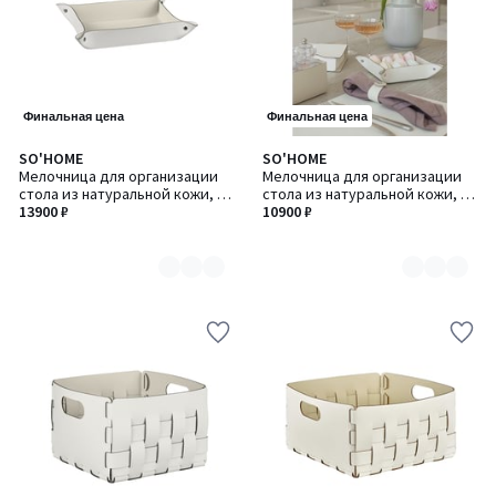
Финальная цена
Финальная цена
SO'HOME
SO'HOME
Количество
Количество
Мелочница для организации
Мелочница для организации
цветов:
цветов:
стола из натуральной кожи, 10
стола из натуральной кожи, 14
8
8
х 10 х H 4 см
13900 ₽
х 14 х H5 см
10900 ₽