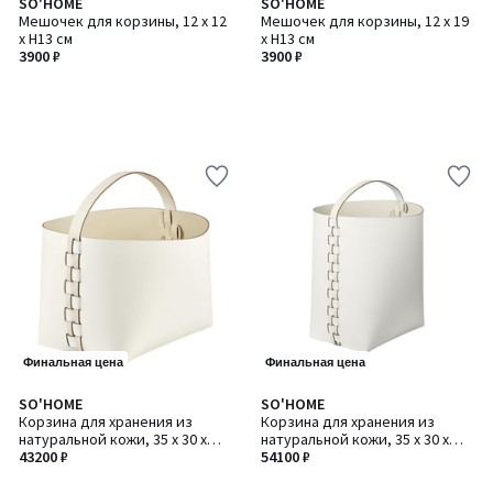
SO'HOME
SO'HOME
Мешочек для корзины, 12 x 12
Мешочек для корзины, 12 x 19
x H13 см
x H13 см
3900 ₽
3900 ₽
Финальная цена
Финальная цена
SO'HOME
SO'HOME
Количество
Количество
Корзина для хранения из
Корзина для хранения из
цветов:
цветов:
натуральной кожи, 35 х 30 х
натуральной кожи, 35 х 30 х
8
8
Н26 см
43200 ₽
Н45 см
54100 ₽