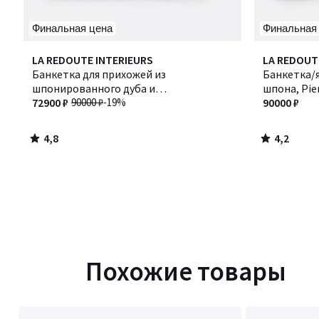
Финальная цена
Финальная
4,8
4,2
LA REDOUTE INTERIEURS
LA REDOUT
/ 5
/ 5
Банкетка для прихожей из
Банкетка/я
шпонированного дуба и
шпона, Pie
тростникового плетения, WASKA /
72900 ₽
90000 ₽
-19%
90000 ₽
ВАСКА
4,8
4,2
/
/
5
5
Похожие товары