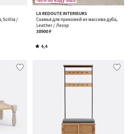
-55% по коду 5525
4,4
LA REDOUTE INTERIEURS
/ 5
Scillia /
Скамья для прихожей из массива дуба,
Leather / Лезэр
38900 ₽
4,4
/
5