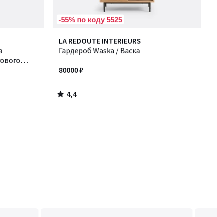
-55% по коду 5525
4,4
LA REDOUTE INTERIEURS
/ 5
з
Гардероб Waska / Васка
гового
80000 ₽
4,4
/
5