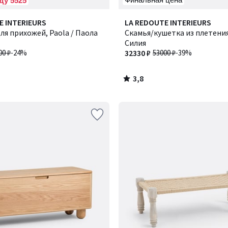
ду 5525
3,8
E INTERIEURS
LA REDOUTE INTERIEURS
/ 5
ля прихожей, Paola / Паола
Скамья/кушетка из плетения, 
Силия
00 ₽
-24%
32330 ₽
53000 ₽
-39%
3,8
/
5