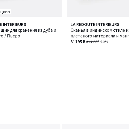
 цена
E INTERIEURS
LA REDOUTE INTERIEURS
щик для хранения из дуба и
Скамья в индийском стиле и
ro / Пьеро
плетеного материала и ман
дерева, Adas / Адас
31195 ₽
36700 ₽
-15%