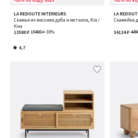
-55% по коду 5525
-55% по ко
4,7
LA REDOUTE INTERIEURS
LA REDOUT
/ 5
Скамья из массива дуба и металла, Kia /
Скамейка д
Киа
13580 ₽
19400 ₽
-30%
34124 ₽
449
4,7
/
5