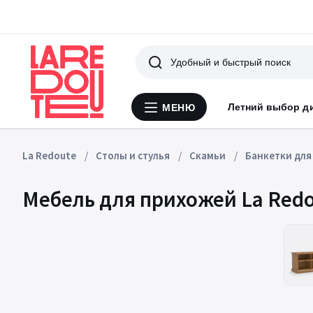
Поиск
Летний выбор д
МЕНЮ
Меню
La
Redoute
La Redoute
Столы и стулья
Скамьи
Банкетки для
Мебель для прихожей La Redou