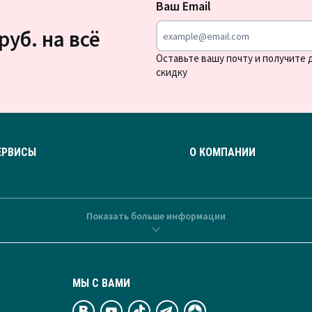
Ваш Email
новости
руб. на всё
Оставьте вашу почту и получите
скидку
ЕРВИСЫ
О КОМПАНИИ
Показать больше информации
МЫ С ВАМИ