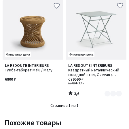
Финальная цена
Финальная цена
3,6
LA REDOUTE INTERIEURS
LA REDOUTE INTERIEURS
Количество
/ 5
Тумба-табурет Malu / Малу
Квадратный металлический
цветов:
складной стол, Ozevan /
2
6800 ₽
Озеван
от
9590 ₽
13700 ₽
-30%
3,6
/
5
Страница 1 из 1
Похожие товары