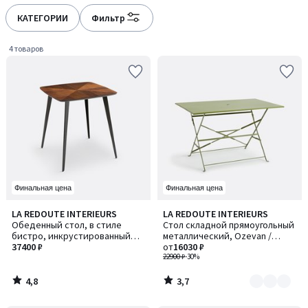
défiler
défiler
à
à
КАТЕГОРИИ
Фильтр
gauche
droite
4 товаров
Финальная цена
Финальная цена
4,8
3,7
LA REDOUTE INTERIEURS
LA REDOUTE INTERIEURS
Количество
/ 5
/ 5
Обеденный стол, в стиле
Стол складной прямоугольный
цветов:
бистро, инкрустированный
металлический, Ozevan /
2
(маркетри), на 2 персоны,
37400 ₽
Озеван
от
16030 ₽
WATFORD / ВОТФОРД
22900 ₽
-30%
4,8
3,7
/
/
5
5