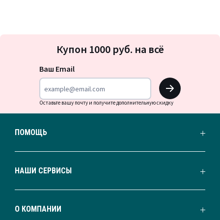
Подписка
Купон 1000 руб. на всё
на
новости
Ваш Email
OK
Оставьте вашу почту и получите дополнительную скидку
ПОМОЩЬ
НАШИ СЕРВИСЫ
О КОМПАНИИ