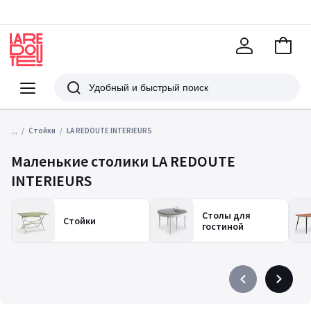
В
корзи
La
Redoute
Меню
Поиск
...
Стойки
LA REDOUTE INTERIEURS
Маленькие столики LA REDOUTE
INTERIEURS
Столы для
Стойки
гостиной
Précédent
Suivant
-
-