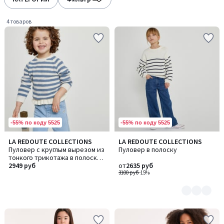
gauche
droite
4 товаров
-55% по коду 5525
-55% по коду 5525
LA REDOUTE COLLECTIONS
LA REDOUTE COLLECTIONS
Количество
Пуловер с круглым вырезом из
Пуловер в полоску
цветов:
тонкого трикотажа в полоску с
2
воланом
2949 руб
от
2635 руб
3100 руб
-15%