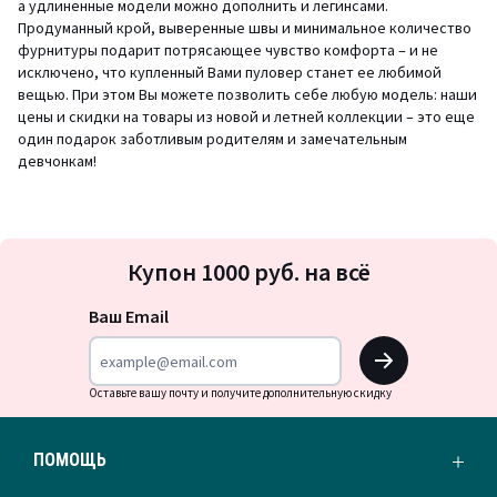
а удлиненные модели можно дополнить и легинсами.
Продуманный крой, выверенные швы и минимальное количество
фурнитуры подарит потрясающее чувство комфорта – и не
исключено, что купленный Вами пуловер станет ее любимой
вещью. При этом Вы можете позволить себе любую модель: наши
цены и скидки на товары из новой и летней коллекции – это еще
один подарок заботливым родителям и замечательным
девчонкам!
Подписка
Купон 1000 руб. на всё
на
новости
Ваш Email
OK
Оставьте вашу почту и получите дополнительную скидку
ПОМОЩЬ