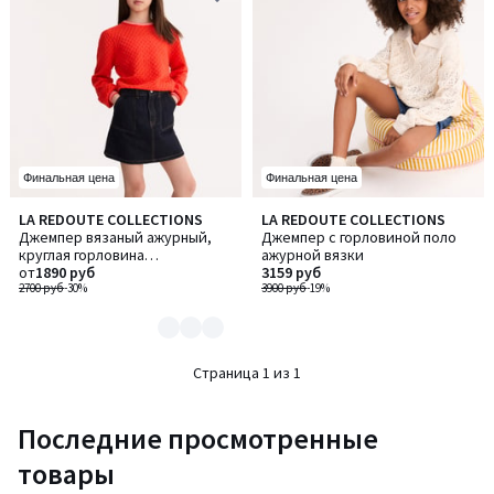
Финальная цена
Финальная цена
LA REDOUTE COLLECTIONS
LA REDOUTE COLLECTIONS
Количество
Джемпер вязаный ажурный,
Джемпер с горловиной поло
цветов:
круглая горловина
ажурной вязки
2
подчеркнута контрастной
от
1890 руб
3159 руб
полоской
2700 руб
-30%
3900 руб
-19%
Страница 1 из 1
Последние просмотренные
товары