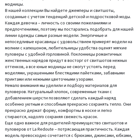
модницы.
В нашей коллекции Вы найдете джемперы и свитшоты,
созданные с учетом тенденций детской и подростковой моды.
Каждая девочка – личность со своими пожеланиями и
предпочтениями, поэтому мы постарались подобрать для нашей
линии одежды самые разные модели. Энергичные и
непоседливые красавицы с удовольствием примерят модели на
молнии с капюшоном, любительницы удобства оценят мягкие
пуловеры с удобной горловиной. Поклонницы романтичных
женственных нарядов придут в восторг от свитшотов нежных
оттенков, а все юные модницы не смогут устоять перед
моделями, украшенными блестящими пайетками, забавными
принтами или нежными цветочными узорами.
Немало внимания мы уделили и подбору материалов для
пуловеров. Натуральный хлопок, современные ткани с
добавлением шерсти позволяют сделать каждый наряд
особенно уютным и способным прекрасно сохранять тепло. Они
прекрасно держат форму, комфортны в носке и легко
стираются, надолго сохраняя свежесть красок.
Еще одно важное для родителей преимущество свитшотов и
пуловеров от La Redoute – потрясающая практичность. Каждая
модель превосходно сочетается с брюками, джинсами, юбками,