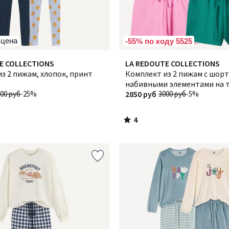
 цена
-55% по коду 5525
4
E COLLECTIONS
LA REDOUTE COLLECTIONS
/
з 2 пижам, хлопок, принт
Комплект из 2 пижам с шорт
5
набивными элементами на 
00 руб
-25%
фруктов
2850 руб
3000 руб
-5%
4
/
5