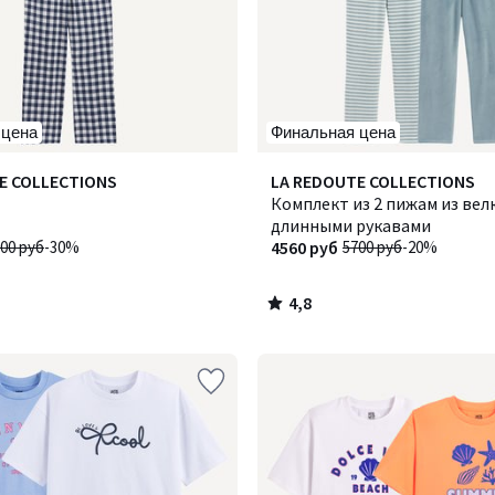
 цена
Финальная цена
4,8
E COLLECTIONS
LA REDOUTE COLLECTIONS
/ 5
Комплект из 2 пижам из вел
длинными рукавами
00 руб
-30%
4560 руб
5700 руб
-20%
4,8
/
5