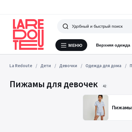
Поиск
Верхняя одежда
МЕНЮ
Меню
La
Redoute
La Redoute
Дети
Девочки
Одежда для дома
Пижамы для девочек
42
Пижамы