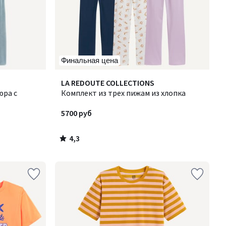
Финальная цена
4,3
LA REDOUTE COLLECTIONS
/ 5
юра с
Комплект из трех пижам из хлопка
5700 руб
4,3
/
5