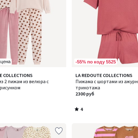
 цена
-55% по коду 5525
4
E COLLECTIONS
LA REDOUTE COLLECTIONS
/
з 2 пижам из велюра с
Пижама с шортами из ажурн
5
рисунком
трикотажа
2300 руб
4
/
5