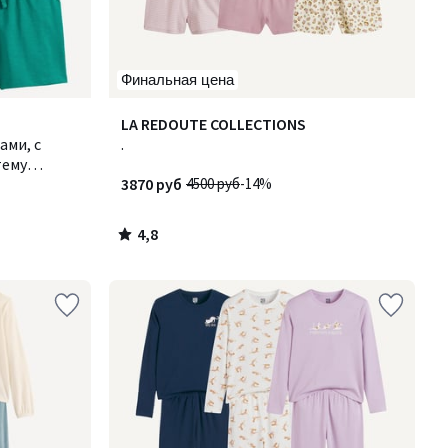
Финальная цена
4,8
LA REDOUTE COLLECTIONS
/ 5
ами, с
.
тему
3870 руб
4500 руб
-14%
4,8
/
5