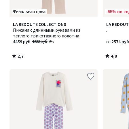
Финальная цена
-55% по ко
2,7
4,8
LA REDOUTE COLLECTIONS
LA REDOUT
/ 5
/ 5
Пижама с длинными рукавами из
.
теплого трикотажного полотна
4459 руб
4900 руб
-9%
от
2574 руб
2,7
4,8
/
/
5
5