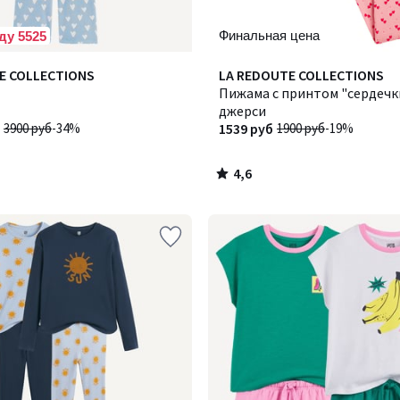
Финальная цена
ду 5525
4,6
E COLLECTIONS
LA REDOUTE COLLECTIONS
/ 5
Пижама с принтом "сердечк
джерси
3900 руб
-34%
1539 руб
1900 руб
-19%
4,6
/
5