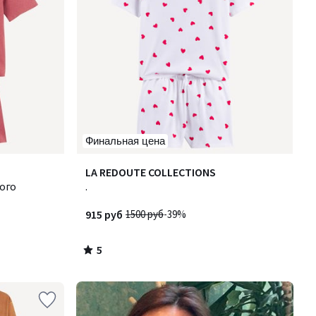
Финальная цена
5
LA REDOUTE COLLECTIONS
/
ого
.
5
915 руб
1500 руб
-39%
5
/
5
-