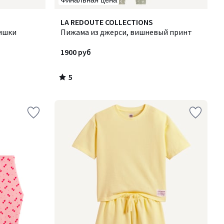
5
LA REDOUTE COLLECTIONS
/
мишки
Пижама из джерси, вишневый принт
5
1900 руб
5
/
5