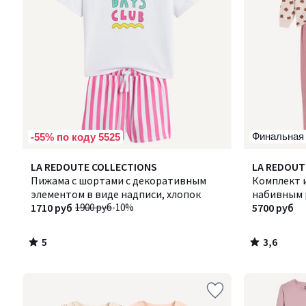
Финальная
-55% по коду 5525
5
3,6
LA REDOUTE COLLECTIONS
LA REDOUT
/
/ 5
Пижама с шортами с декоративным
Комплект и
5
элементом в виде надписи, хлопок
набивным 
1710 руб
1900 руб
-10%
5700 руб
5
3,6
/
/
5
5