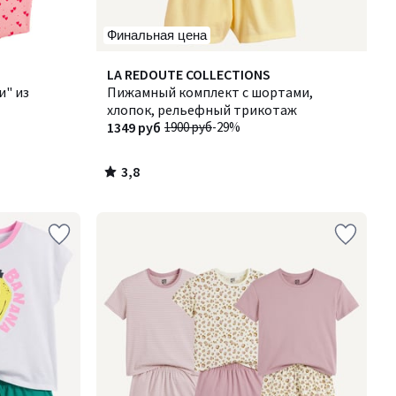
Финальная цена
3,8
LA REDOUTE COLLECTIONS
/ 5
и" из
Пижамный комплект с шортами,
хлопок, рельефный трикотаж
1349 руб
1900 руб
-29%
3,8
/
5