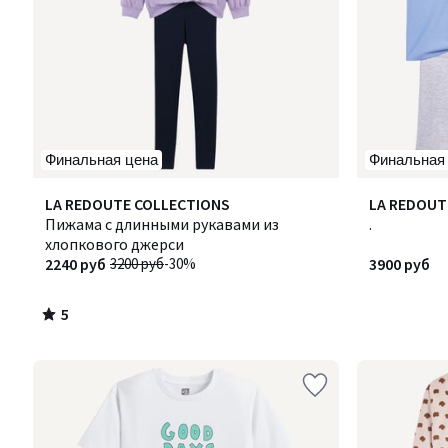
Финальная цена
Финальная
5
LA REDOUTE COLLECTIONS
LA REDOUT
/
Пижама с длинными рукавами из
.
5
хлопкового джерси
2240 руб
3200 руб
-30%
3900 руб
5
/
5