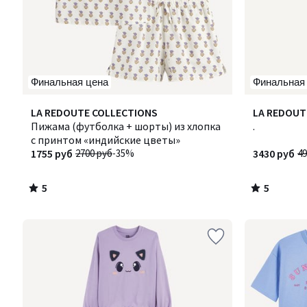
Финальная цена
Финальная
5
5
LA REDOUTE COLLECTIONS
LA REDOUT
/
/
Пижама (футболка + шорты) из хлопка
.
5
5
с принтом «индийские цветы»
1755 руб
2700 руб
-35%
3430 руб
49
5
5
/
/
5
5