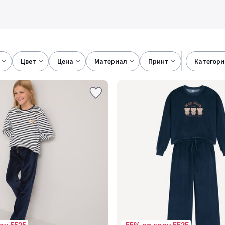
цвет
цена
материал
принт
категор