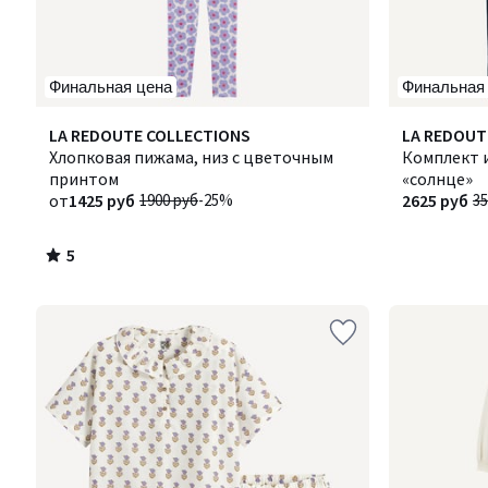
Финальная цена
Финальная
5
LA REDOUTE COLLECTIONS
LA REDOUT
/
Хлопковая пижама, низ с цветочным
Комплект и
5
принтом
«солнце»
от
1425 руб
1900 руб
-25%
2625 руб
35
5
/
5