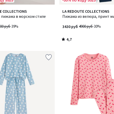
ду 5525
-55% по коду 5525
4,7
E COLLECTIONS
LA REDOUTE COLLECTIONS
/ 5
 пижама в морском стиле
Пижама из велюра, принт 
00 руб
-39%
3430 руб
4900 руб
-30%
4,7
/
5