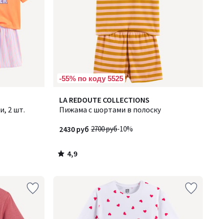
-55% по коду 5525
4,9
LA REDOUTE COLLECTIONS
/ 5
, 2 шт.
Пижама с шортами в полоску
2430 руб
2700 руб
-10%
4,9
/
5