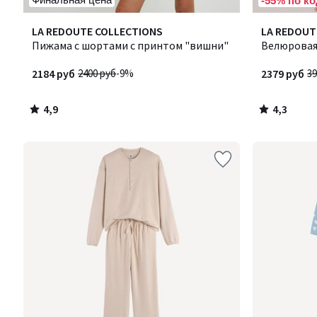
-55% по ко
4,9
4,3
LA REDOUTE COLLECTIONS
LA REDOUT
/ 5
/ 5
Пижама с шортами с принтом "вишни"
Велюровая
2184 руб
2400 руб
-9%
2379 руб
39
4,9
4,3
/
/
5
5