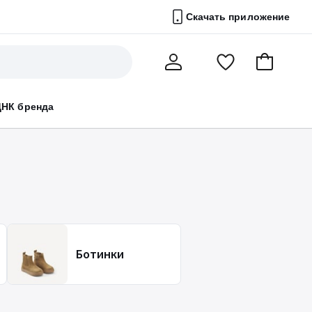
Скачать приложение
Перейти
В
Мой
в
корзину
счет
список
ДНК бренда
избранного
Ботинки