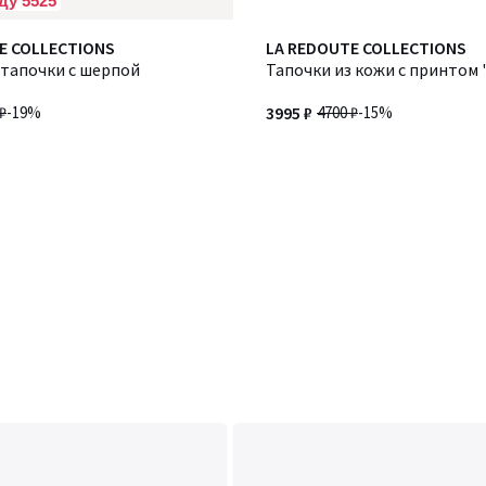
ду 5525
E COLLECTIONS
LA REDOUTE COLLECTIONS
тапочки с шерпой
Тапочки из кожи с принтом 
₽
-19%
3995 ₽
4700 ₽
-15%