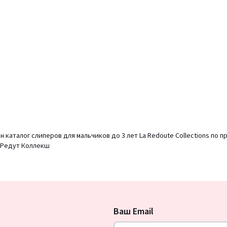
 каталог слиперов для мальчиков до 3 лет La Redoute Collections по
а Редут Коллекш
Подписка
на
Ваш Email
новости