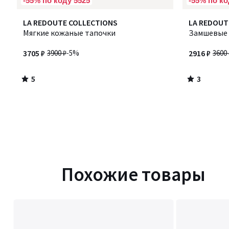
-55% по коду 5525
-55% по ко
5
3
LA REDOUTE COLLECTIONS
LA REDOUT
/
/
Мягкие кожаные тапочки
Замшевые 
5
5
3705 ₽
3900 ₽
-5%
2916 ₽
3600 
5
3
/
/
5
5
Похожие товары