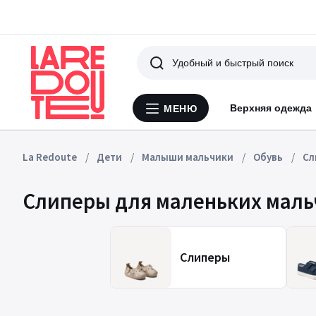
Поиск
Верхняя одежда
МЕНЮ
Меню
La
Redoute
La Redoute
Дети
Малыши мальчики
Обувь
Сл
Слиперы для маленьких мальч
Слиперы