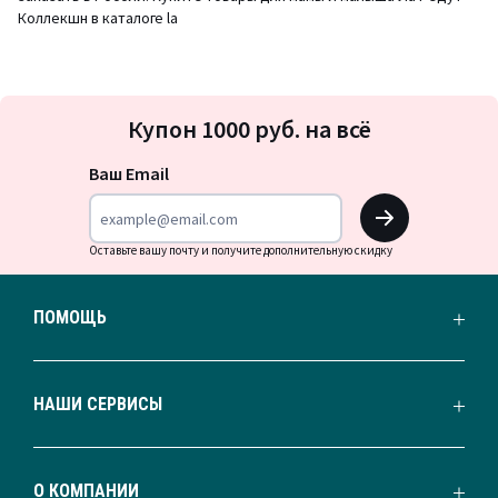
Коллекшн в каталоге la
Подписка
Купон 1000 руб. на всё
на
новости
Ваш Email
OK
Оставьте вашу почту и получите дополнительную скидку
ПОМОЩЬ
НАШИ СЕРВИСЫ
О КОМПАНИИ