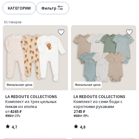
défiler
défiler
à
à
КАТЕГОРИИ
Фильтр
gauche
droite
61 товаров
Финальная цена
Финальная цена
4,7
4,8
LA REDOUTE COLLECTIONS
LA REDOUTE COLLECTIONS
/ 5
/ 5
Комплект из трех цельных
Комплект из семи боди с
пижам из хлопка
короткими рукавами
от
4165 ₽
2745 ₽
4900 ₽
-15%
4500 ₽
-39%
4,7
4,8
/
/
5
5