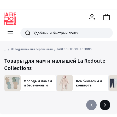
В
корзи
La
Redoute
Меню
Поиск
...
Молодым мамам и беременным
LA REDOUTE COLLECTIONS
Товары для мам и малышей La Redoute
Collections
Молодым мамам
Комбинезоны и
и беременным
конверты
Précédent
Suivant
-
-