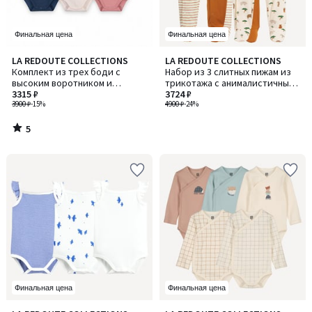
Финальная цена
Финальная цена
5
LA REDOUTE COLLECTIONS
LA REDOUTE COLLECTIONS
/
Комплект из трех боди с
Набор из 3 слитных пижам из
5
высоким воротником и
трикотажа с анималистичными
длинными рукавами
3315 ₽
принтами и в полоску
3724 ₽
3900 ₽
-15%
4900 ₽
-24%
5
/
5
Финальная цена
Финальная цена