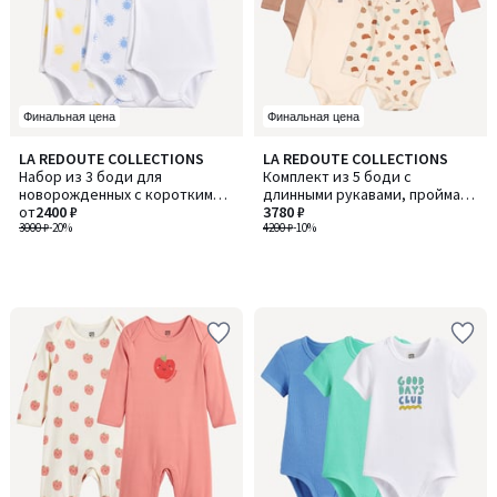
Финальная цена
Финальная цена
LA REDOUTE COLLECTIONS
LA REDOUTE COLLECTIONS
Набор из 3 боди для
Комплект из 5 боди с
новорожденных с коротким
длинными рукавами, пройма
рукавом, из хлопка, с принтом
от
2400 ₽
американская
3780 ₽
«солнышки»
3000 ₽
-20%
анималистические мотивы
4200 ₽
-10%