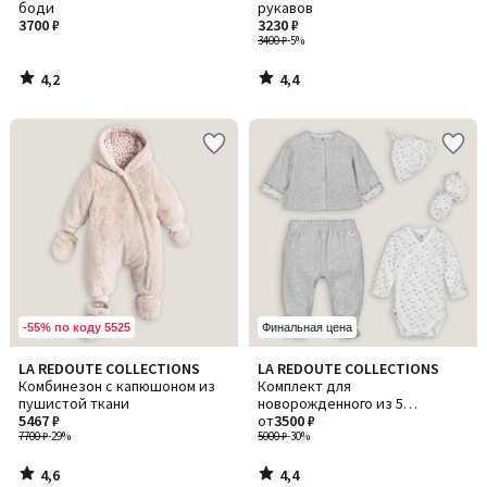
боди
рукавов
3700 ₽
3230 ₽
3400 ₽
-5%
4,2
4,4
/
/
5
5
-55% по коду 5525
Финальная цена
4,6
4,4
LA REDOUTE COLLECTIONS
LA REDOUTE COLLECTIONS
/ 5
/ 5
Комбинезон с капюшоном из
Комплект для
пушистой ткани
новорожденного из 5
5467 ₽
предметов
от
3500 ₽
7700 ₽
-29%
5000 ₽
-30%
4,6
4,4
/
/