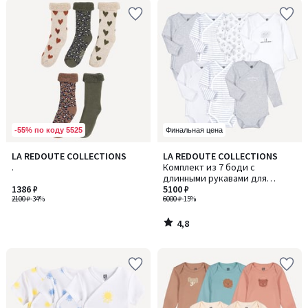
-55% по коду 5525
Финальная цена
4,8
LA REDOUTE COLLECTIONS
LA REDOUTE COLLECTIONS
/ 5
.
Комплект из 7 боди с
длинными рукавами для
1386 ₽
новорожденных
5100 ₽
2100 ₽
-34%
6000 ₽
-15%
4,8
/
5