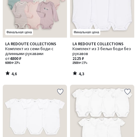
Финальная цена
Финальная цена
4,6
4,3
LA REDOUTE COLLECTIONS
LA REDOUTE COLLECTIONS
/ 5
/ 5
Комплект из семи боди с
Комплект из 3 белых боди без
длинными рукавами
рукавов
от
4800 ₽
2125 ₽
6000 ₽
-20%
2500 ₽
-15%
4,6
4,3
/
/
5
5