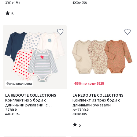
3900 ₽
-15%
4200 ₽
-25%
5
/
5
-55% по коду 5525
Финальная цена
5
LA REDOUTE COLLECTIONS
LA REDOUTE COLLECTIONS
/
Комплект из 5 боди с
Комплект из трех боди с
5
длинными рукавами, с
длинными рукавами
американской проймой
3780 ₽
от
2700 ₽
4200 ₽
-10%
3000 ₽
-10%
5
/
5