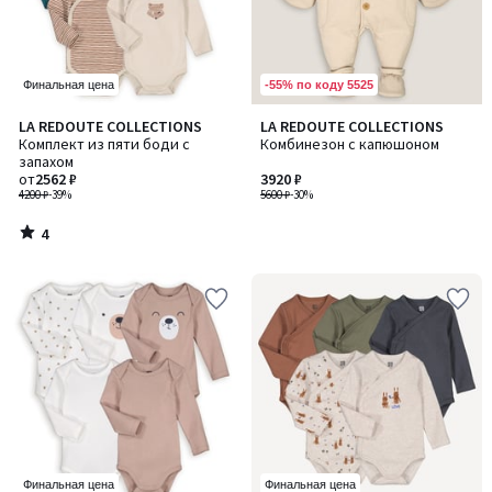
-55% по коду 5525
Финальная цена
4
LA REDOUTE COLLECTIONS
LA REDOUTE COLLECTIONS
/
Комплект из пяти боди с
Комбинезон с капюшоном
5
запахом
от
2562 ₽
3920 ₽
4200 ₽
-39%
5600 ₽
-30%
4
/
5
Финальная цена
Финальная цена