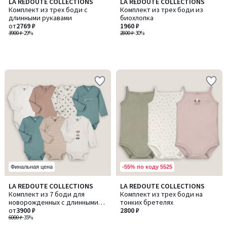
LA REDOUTE COLLECTIONS
LA REDOUTE COLLECTIONS
Комплект из трех боди с
Комплект из трех боди из
длинными рукавами
биохлопка
от
2769 ₽
1960 ₽
3900 ₽
-29%
2800 ₽
-30%
-55% по коду 5525
Финальная цена
4,3
LA REDOUTE COLLECTIONS
LA REDOUTE COLLECTIONS
/ 5
Комплект из 7 боди для
Комплект из трех боди на
новорожденных с длинными
тонких бретелях
рукавами
от
3900 ₽
2800 ₽
6000 ₽
-35%