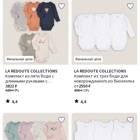
Финальная цена
Финальная цена
4,4
4,4
LA REDOUTE COLLECTIONS
LA REDOUTE COLLECTIONS
/ 5
/ 5
Комплект из пяти боди с
Комплект из трех боди для
длинными рукавами с
новорожденного из биохлопка
анималистическими принтами
3822 ₽
от
2550 ₽
4200 ₽
-9%
3000 ₽
-15%
4,4
4,4
/
/
5
5