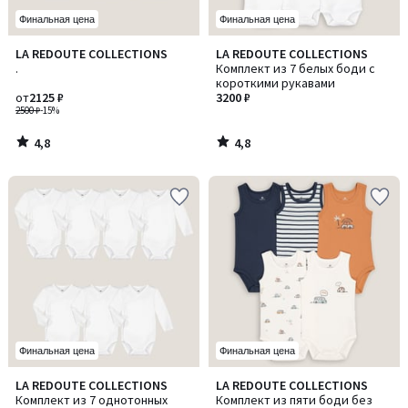
Финальная цена
Финальная цена
4,8
4,8
LA REDOUTE COLLECTIONS
LA REDOUTE COLLECTIONS
/ 5
/ 5
.
Комплект из 7 белых боди с
короткими рукавами
от
2125 ₽
3200 ₽
2500 ₽
-15%
4,8
4,8
/
/
5
5
Финальная цена
Финальная цена
4,2
4,4
LA REDOUTE COLLECTIONS
LA REDOUTE COLLECTIONS
/ 5
/ 5
Комплект из 7 однотонных
Комплект из пяти боди без