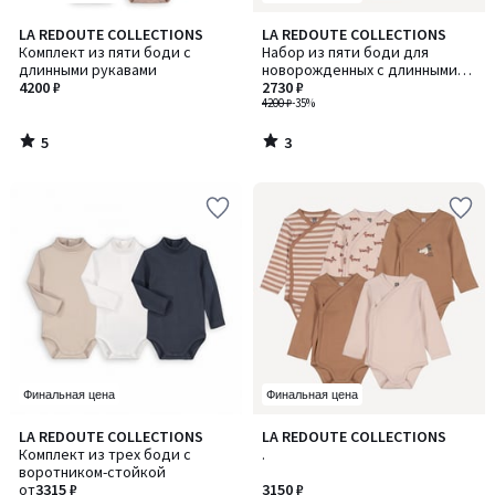
5
3
LA REDOUTE COLLECTIONS
LA REDOUTE COLLECTIONS
/
/
Комплект из пяти боди с
Набор из пяти боди для
5
5
длинными рукавами
новорожденных с длинными
4200 ₽
рукавами
2730 ₽
4200 ₽
-35%
5
3
/
/
5
5
Финальная цена
Финальная цена
5
LA REDOUTE COLLECTIONS
LA REDOUTE COLLECTIONS
/
Комплект из трех боди с
.
5
воротником-стойкой
от
3315 ₽
3150 ₽