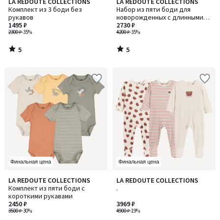
5
5
LA REDOUTE COLLECTIONS
LA REDOUTE COLLECTIONS
/
/
Комплект из 3 боди без
Набор из пяти боди для
5
5
рукавов
новорожденных с длинными
1495 ₽
рукавами
2730 ₽
2300 ₽
-35%
4200 ₽
-35%
5
5
/
/
5
5
Финальная цена
Финальная цена
4,7
LA REDOUTE COLLECTIONS
LA REDOUTE COLLECTIONS
/ 5
Комплект из пяти боди с
.
короткими рукавами
2450 ₽
3969 ₽
3500 ₽
-30%
4900 ₽
-19%