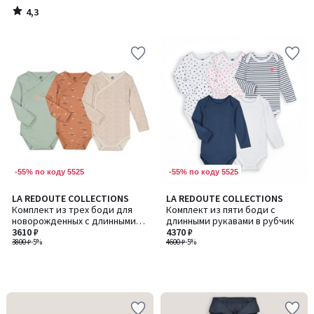
4,3
/
5
-55% по коду 5525
-55% по коду 5525
LA REDOUTE COLLECTIONS
LA REDOUTE COLLECTIONS
Комплект из трех боди для
Комплект из пяти боди с
новорожденных с длинными
длинными рукавами в рубчик
рукавами
3610 ₽
4370 ₽
3800 ₽
-5%
4600 ₽
-5%