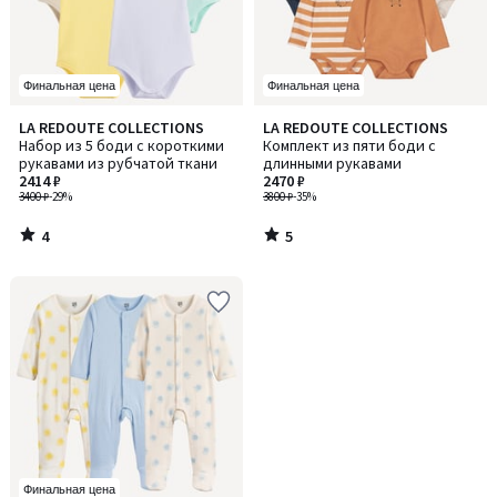
Финальная цена
Финальная цена
4
5
LA REDOUTE COLLECTIONS
LA REDOUTE COLLECTIONS
/
/
Набор из 5 боди с короткими
Комплект из пяти боди с
5
5
рукавами из рубчатой ткани
длинными рукавами
2414 ₽
2470 ₽
3400 ₽
-29%
3800 ₽
-35%
4
5
/
/
5
5
Финальная цена