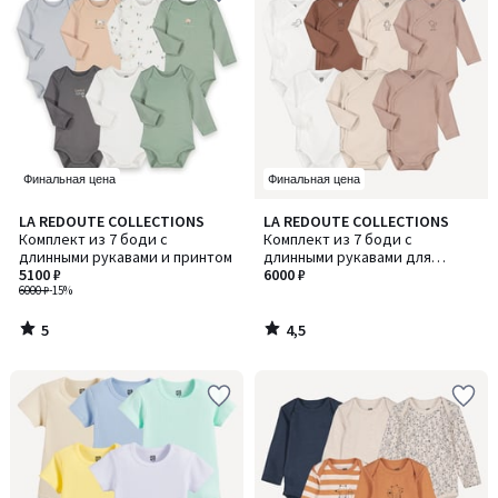
Финальная цена
Финальная цена
5
4,5
LA REDOUTE COLLECTIONS
LA REDOUTE COLLECTIONS
/
/ 5
Комплект из 7 боди с
Комплект из 7 боди с
5
длинными рукавами и принтом
длинными рукавами для
5100 ₽
новорожденных
6000 ₽
6000 ₽
-15%
5
4,5
/
/
5
5