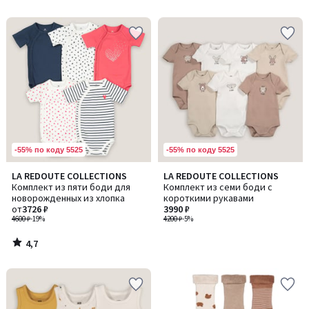
5
5
-55% по коду 5525
-55% по коду 5525
4,7
LA REDOUTE COLLECTIONS
LA REDOUTE COLLECTIONS
/ 5
Комплект из пяти боди для
Комплект из семи боди с
новорожденных из хлопка
короткими рукавами
от
3726 ₽
3990 ₽
4600 ₽
-19%
4200 ₽
-5%
4,7
/
5