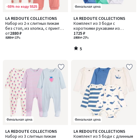
-55% по коду 5525
Финальная цена
5
LA REDOUTE COLLECTIONS
LA REDOUTE COLLECTIONS
/
Набор из 2-х слитных пижам
Комплект из 3 боди с
5
без стоп, из хлопка, с принтом
короткими рукавами из
в виде яблок
от
2880 ₽
фактурного трикотажа
1725 ₽
3200 ₽
-10%
2300 ₽
-25%
5
/
5
Финальная цена
Финальная цена
5
LA REDOUTE COLLECTIONS
LA REDOUTE COLLECTIONS
/
Набор из 3 слитных пижам
Комплект из 5 боди с длинным