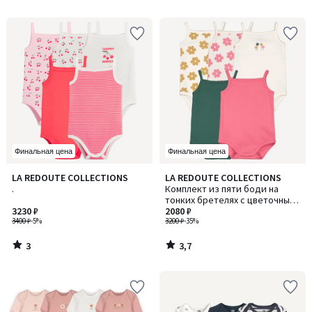
5
5
Финальная цена
Финальная цена
3
3,7
LA REDOUTE COLLECTIONS
LA REDOUTE COLLECTIONS
/
/ 5
.
Комплект из пяти боди на
5
тонких бретелях с цветочным
3230 ₽
принтом
2080 ₽
3400 ₽
-5%
3200 ₽
-35%
3
3,7
/
/
5
5