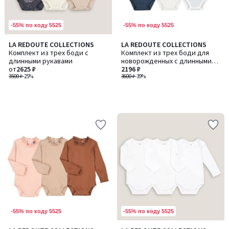
-55% по коду 5525
-55% по коду 5525
LA REDOUTE COLLECTIONS
LA REDOUTE COLLECTIONS
Комплект из трех боди с
Комплект из трех боди для
длинными рукавами
новорожденных с длинными
от
2625 ₽
рукавами
2196 ₽
3500 ₽
-25%
3600 ₽
-39%
-55% по коду 5525
-55% по коду 5525