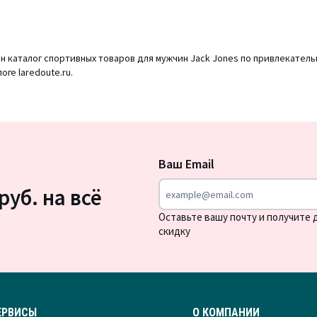
н каталог спортивных товаров для мужчин Jack Jones по привлекател
ге laredoute.ru.
Подписка
на
Ваш Email
новости
руб. на всё
Оставьте вашу почту и получите
скидку
ЕРВИСЫ
О КОМПАНИИ