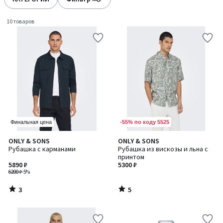
10 товаров
-55% по коду 5525
Финальная цена
3
5
ONLY & SONS
ONLY & SONS
/
/
Рубашка с карманами
Рубашка из вискозы и льна с
5
5
принтом
5890 ₽
5300 ₽
6200 ₽
-5%
3
5
/
/
5
5