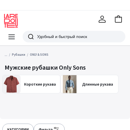
В
корзи
La
Redoute
Меню
Поиск
...
Рубашки
ONLY & SONS
Мужские рубашки Only Sons
Короткие рукава
Длинные рукава
КАТЕГОРИИ
Фильтр