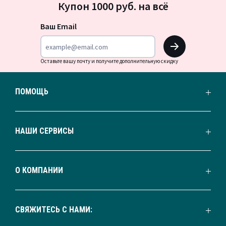
Купон 1000 руб. на всё
на
новости
Ваш Email
OK
Оставьте вашу почту и получите дополнительную скидку
ПОМОЩЬ
НАШИ СЕРВИСЫ
О КОМПАНИИ
СВЯЖИТЕСЬ С НАМИ: