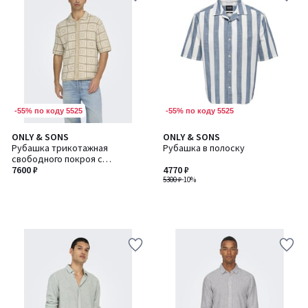
-55% по коду 5525
-55% по коду 5525
ONLY & SONS
ONLY & SONS
Рубашка трикотажная
Рубашка в полоску
свободного покроя с
коротким рукавами с принтом
7600 ₽
4770 ₽
5300 ₽
-10%