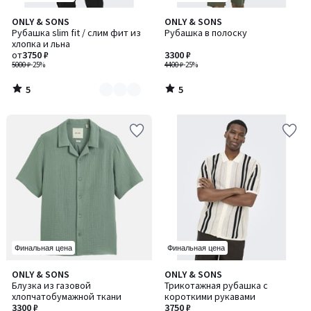
5
5
ONLY & SONS
ONLY & SONS
Количество
/
/
Рубашка slim fit / слим фит из
Рубашка в полоску
цветов:
5
5
хлопка и льна
2
от
3750 ₽
3300 ₽
5000 ₽
-25%
4400 ₽
-25%
5
5
/
/
5
5
Финальная цена
Финальная цена
ONLY & SONS
ONLY & SONS
Блузка из газовой
Трикотажная рубашка с
хлопчатобумажной ткани
короткими рукавами
3300 ₽
3750 ₽