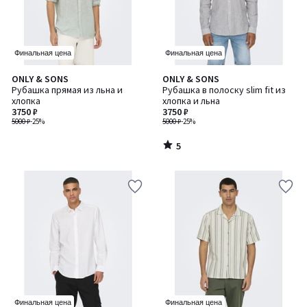
Финальная цена
Финальная цена
5
ONLY & SONS
ONLY & SONS
/
Рубашка прямая из льна и
Рубашка в полоску slim fit из
5
хлопка
хлопка и льна
3750 ₽
3750 ₽
5000 ₽
-25%
5000 ₽
-25%
5
/
5
Финальная цена
Финальная цена