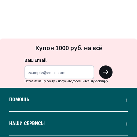
Подписка
Купон 1000 руб. на всё
на
новости
Ваш Email
OK
Оставьте вашу почту и получите дополнительную скидку
ПОМОЩЬ
НАШИ СЕРВИСЫ