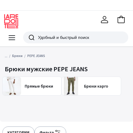
В
корзи
La
Redoute
Меню
Поиск
...
Брюки
PEPE JEANS
Брюки мужские PEPE JEANS
Прямые брюки
Брюки карго
КАТЕГОРИИ
Фильтр