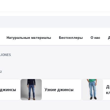
Натуральные материалы
Бестселлеры
О нас
 JONES
12
Д
 джинсы
Узкие джинсы
к