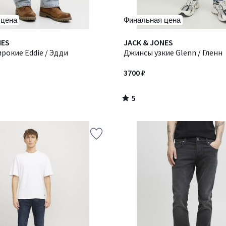
 цена
Финальная цена
5
NES
JACK & JONES
/
рокие Eddie / Эдди
Джинсы узкие Glenn / Гленн
5
3700 ₽
5
/
5