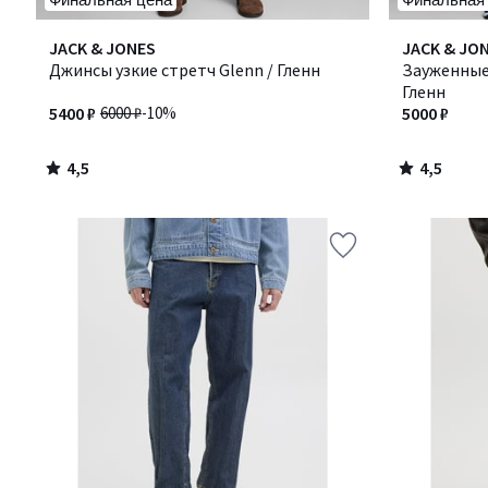
4,5
4,5
JACK & JONES
JACK & JO
/ 5
/ 5
Джинсы узкие стретч Glenn / Гленн
Зауженные 
Гленн
5400 ₽
6000 ₽
-10%
5000 ₽
4,5
4,5
/
/
5
5