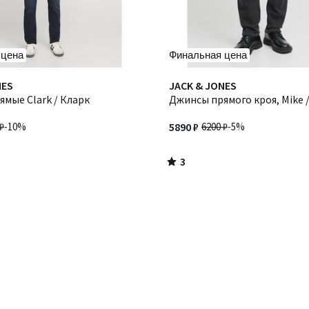
 цена
Финальная цена
3
NES
JACK & JONES
/
мые Clark / Кларк
Джинсы прямого кроя, Mike 
5
₽
-10%
5890 ₽
6200 ₽
-5%
3
/
5