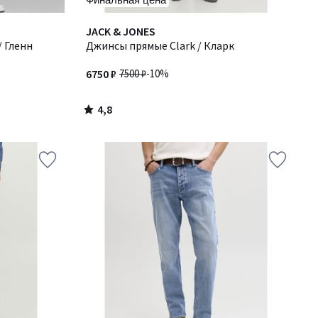
4,8
JACK & JONES
/ 5
/ Гленн
Джинсы прямые Clark / Кларк
6750 ₽
7500 ₽
-10%
4,8
/
5