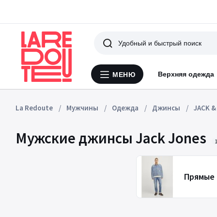
Поиск
Верхняя одежда
МЕНЮ
Меню
La
Redoute
La Redoute
Мужчины
Одежда
Джинсы
JACK &
Мужские джинсы Jack Jones
Прямые