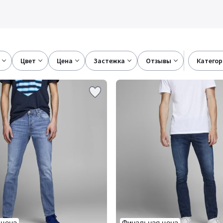
цвет
цена
застежка
отзывы
катего
 цена
Финальная цена