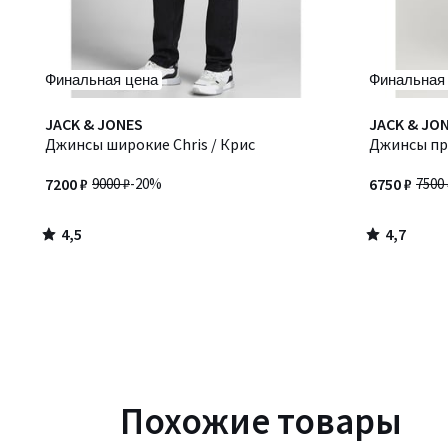
Финальная цена
Финальная
4,5
4,7
JACK & JONES
JACK & JO
/ 5
/ 5
Джинсы широкие Chris / Крис
Джинсы пря
7200 ₽
9000 ₽
-20%
6750 ₽
7500 
4,5
4,7
/
/
5
5
Похожие товары