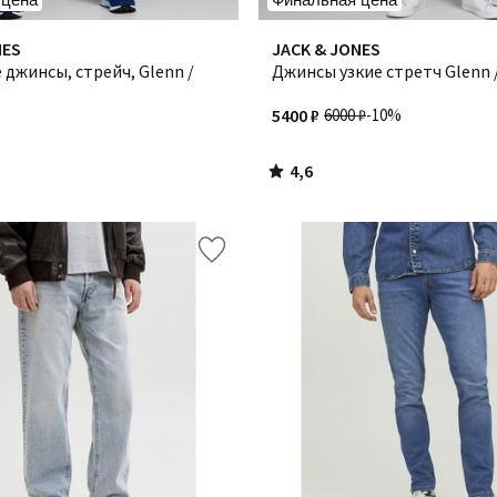
4,6
NES
JACK & JONES
/ 5
джинсы, стрейч, Glenn /
Джинсы узкие стретч Glenn 
5400 ₽
6000 ₽
-10%
4,6
/
5