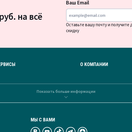
Ваш Email
новости
руб. на всё
Оставьте вашу почту и получите
скидку
ЕРВИСЫ
О КОМПАНИИ
Показать больше информации
МЫ С ВАМИ