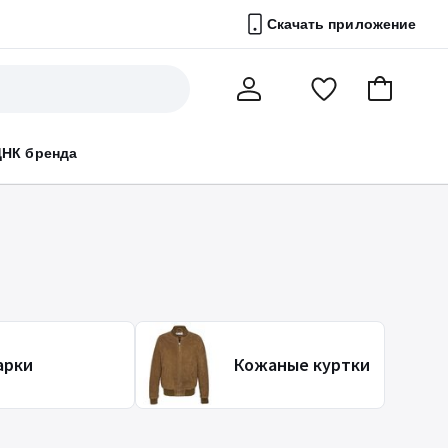
Скачать приложение
Перейти
В
Мой
в
корзину
счет
список
ДНК бренда
избранного
арки
Кожаные куртки