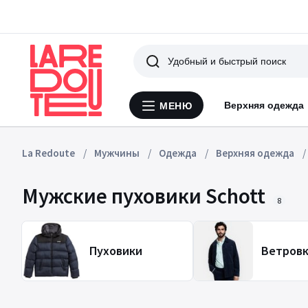
Поиск
Верхняя одежда
МЕНЮ
Меню
La
Redoute
La Redoute
Мужчины
Одежда
Верхняя одежда
Мужские пуховики Schott
8
Пуховики
Ветров