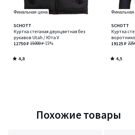
Финальная цена
Финальная
4,8
4,5
SCHOTT
SCHOTT
/ 5
/ 5
Куртка стеганая двухцветная без
Куртка сте
рукавов Utah / Юта V
воротнико
12750 ₽
15000 ₽
-15%
19125 ₽
225
4,8
4,5
/
/
5
5
Похожие товары