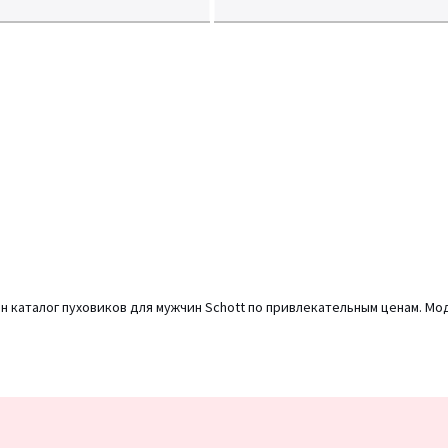
н каталог пуховиков для мужчин Schott по привлекательным ценам. Мо
Подписка
на