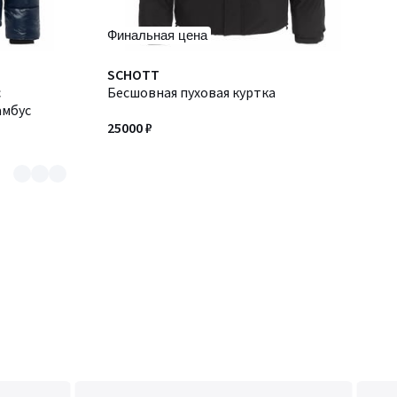
Финальная цена
SCHOTT
с
Бесшовная пуховая куртка
амбус
25000 ₽