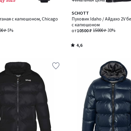
ду 5525
4,6
Количество
SCHOTT
/ 5
ганая с капюшоном, Chicago
цветов:
Пуховик Idaho / Айдахо 2V б
2
с капюшоном
00 ₽
-5%
от
10500 ₽
15000 ₽
-30%
4,6
/
5