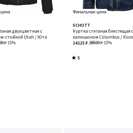
 цена
Финальная цена
5
Количество
SCHOTT
/
ганая двухцветная с
цветов:
Куртка стеганая блестящая 
5
м-стойкой Utah / Юта
2
капюшоном Columbus / Кол
00 ₽
-15%
24225 ₽
28500 ₽
-15%
5
/
5