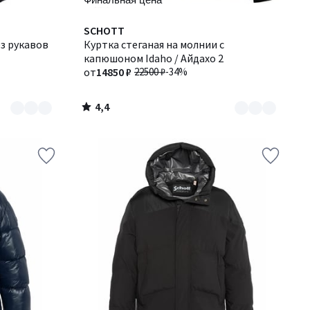
4,4
Количество
SCHOTT
/ 5
ез рукавов
цветов:
Куртка стеганая на молнии с
2
капюшоном Idaho / Айдахо 2
от
14850 ₽
22500 ₽
-34%
4,4
/
5