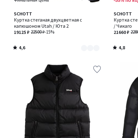
-55% по ко
4,6
4,8
Количество
SCHOTT
SCHOTT
/ 5
/ 5
цветов:
Куртка стеганая двухцветная с
Куртка сте
4
капюшоном Utah / Юта 2
/ Чикаго
19125 ₽
22500 ₽
-15%
21660 ₽
228
4,6
4,8
/
/
5
5