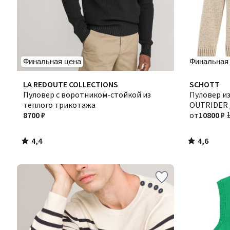
Финальная цена
Финальная
4,4
4,6
LA REDOUTE COLLECTIONS
SCHOTT
/ 5
/ 5
Пуловер с воротником-стойкой из
Пуловер и
теплого трикотажа
OUTRIDER 
8700 ₽
от
10800 ₽
4,4
4,6
/
/
5
5