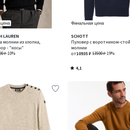
 цена
Финальная цена
4,1
H LAUREN
Количество
SCHOTT
/ 5
 молнии из хлопка,
цветов:
Пуловер с воротником-стой
зор - "косы"
2
молнии
00 ₽
-10%
от
10935 ₽
13500 ₽
-19%
4,1
/
5