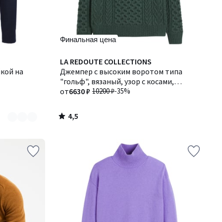
Финальная цена
4,5
LA REDOUTE COLLECTIONS
/ 5
кой на
Джемпер с высоким воротом типа
"гольф", вязаный, узор с косами,
GAUTHIER / ГОТИЕР
от
6630 ₽
10200 ₽
-35%
4,5
/
5