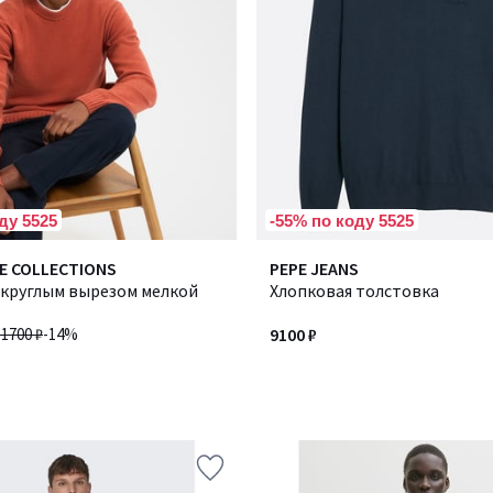
ду 5525
-55% по коду 5525
E COLLECTIONS
PEPE JEANS
 круглым вырезом мелкой
Хлопковая толстовка
11700 ₽
-14%
9100 ₽