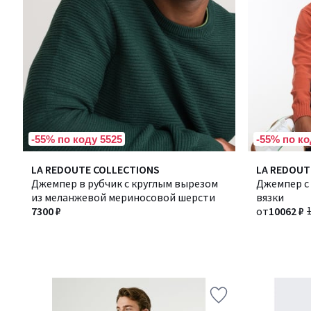
-55% по коду 5525
-55% по ко
LA REDOUTE COLLECTIONS
LA REDOUT
Джемпер в рубчик с круглым вырезом
Джемпер с
из меланжевой мериносовой шерсти
вязки
7300 ₽
от
10062 ₽