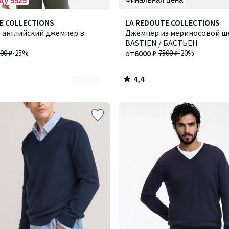
ду 5525
4,4
E COLLECTIONS
Количество
LA REDOUTE COLLECTIONS
/ 5
 английский джемпер в
цветов:
Джемпер из мериносовой ш
5
BASTIEN / БАСТЬЕН
00 ₽
-25%
от
6000 ₽
7500 ₽
-20%
4,4
/
5