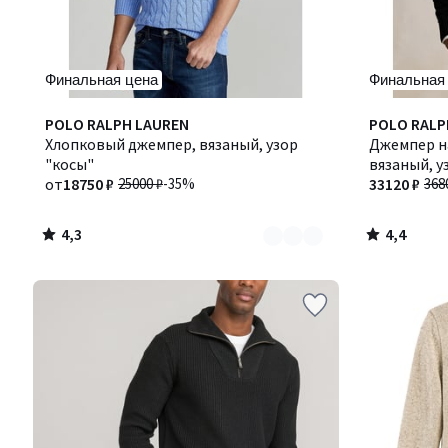
Финальная цена
Финальная
4,3
4,4
Количество
POLO RALPH LAUREN
POLO RALP
/ 5
/ 5
цветов:
Хлопковый джемпер, вязаный, узор
Джемпер на
4
"косы"
вязаный, у
от
18750 ₽
25000 ₽
-35%
33120 ₽
368
4,3
4,4
/
/
5
5