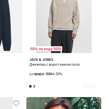
-55% по коду 5525
5
Количество
JACK & JONES
/
цветов:
Джемпер с воротником поло
5
3
от
4940 ₽
7600 ₽
-35%
5
/
5
-