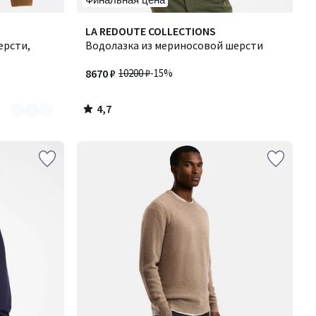
4,7
LA REDOUTE COLLECTIONS
/ 5
ерсти,
Водолазка из мериносовой шерсти
8670 ₽
10200 ₽
-15%
4,7
/
5