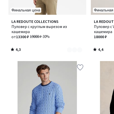
Финальная цена
Финальная
4,3
4,4
Количество
LA REDOUTE COLLECTIONS
LA REDOUT
/ 5
/ 5
цветов:
Пуловер с круглым вырезом из
Пуловер с
2
кашемира
кашемира
от
13300 ₽
19000 ₽
-30%
18000 ₽
4,3
4,4
/
/
5
5