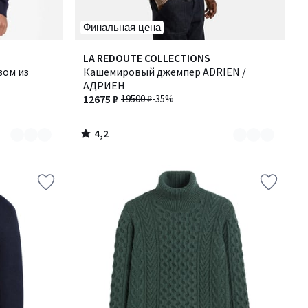
Финальная цена
4,2
Количество
LA REDOUTE COLLECTIONS
/ 5
зом из
цветов:
Кашемировый джемпер ADRIEN /
2
АДРИЕН
12675 ₽
19500 ₽
-35%
4,2
/
5