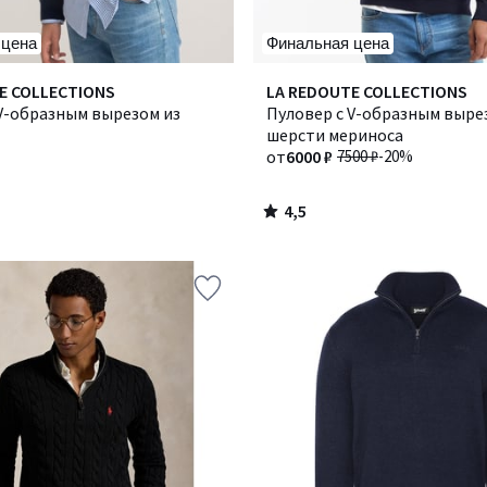
 цена
Финальная цена
4,5
E COLLECTIONS
Количество
LA REDOUTE COLLECTIONS
/ 5
 V-образным вырезом из
цветов:
Пуловер с V-образным выре
2
шерсти мериноса
от
6000 ₽
7500 ₽
-20%
4,5
/
5