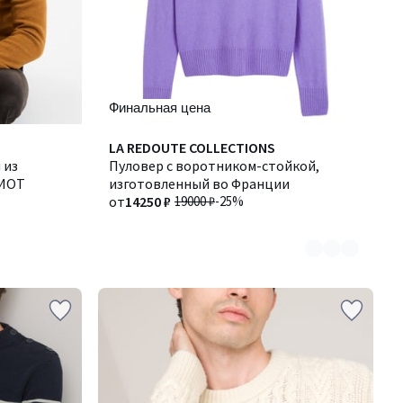
Финальная цена
Количество
LA REDOUTE COLLECTIONS
 из
цветов:
Пуловер с воротником-стойкой,
ЛИОТ
7
изготовленный во Франции
от
14250 ₽
19000 ₽
-25%