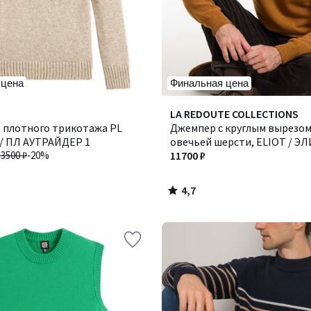
 цена
Финальная цена
4,7
LA REDOUTE COLLECTIONS
/ 5
з плотного трикотажа PL
Джемпер с круглым вырезом
/ ПЛ АУТРАЙДЕР 1
овечьей шерсти, ELIOT / Э
13500 ₽
-20%
11700 ₽
4,7
/
5