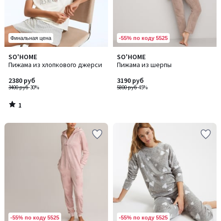
-55% по коду 5525
Финальная цена
1
SO'HOME
SO'HOME
/
Пижама из хлопкового джерси
Пижама из шерпы
5
2380 руб
3190 руб
3400 руб
-30%
5800 руб
-45%
1
/
5
-55% по коду 5525
-55% по коду 5525