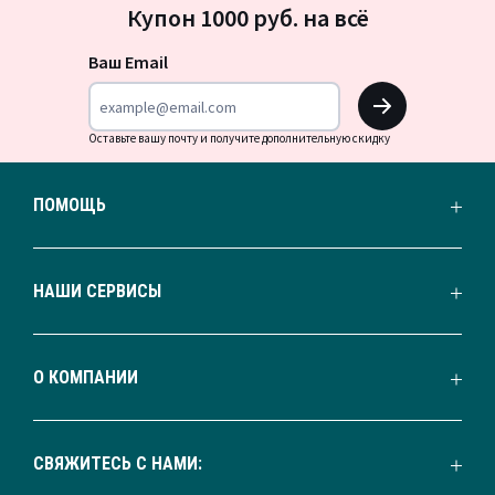
Купон 1000 руб. на всё
на
новости
Ваш Email
OK
Оставьте вашу почту и получите дополнительную скидку
ПОМОЩЬ
НАШИ СЕРВИСЫ
О КОМПАНИИ
СВЯЖИТЕСЬ С НАМИ: