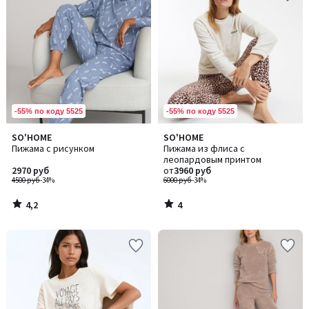
-55% по коду 5525
-55% по коду 5525
4,2
4
SO'HOME
SO'HOME
/ 5
/
Пижама с рисунком
Пижама из флиса с
5
леопардовым принтом
2970 руб
от
3960 руб
4500 руб
-34%
6000 руб
-34%
4,2
4
/
/
5
5