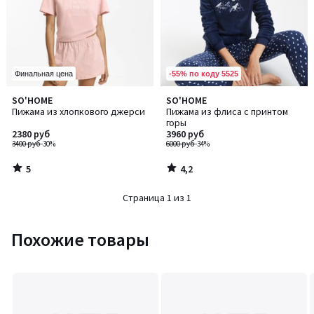
-55% по коду 5525
Финальная цена
5
4,2
SO'HOME
SO'HOME
/
/ 5
Пижама из хлопкового джерси
Пижама из флиса с принтом
5
горы
2380 руб
3960 руб
3400 руб
-30%
6000 руб
-34%
5
4,2
/
/
5
5
Страница 1 из 1
Похожие товары