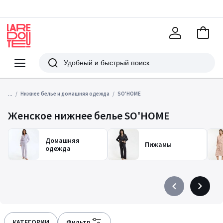
В
корзи
La
Redoute
Меню
Поиск
...
Нижнее белье и домашняя одежда
SO'HOME
Женское нижнее белье SO'HOME
Домашняя
Пижамы
одежда
Précédent
Suivant
-
-
défiler
défiler
à
à
КАТЕГОРИИ
Фильтр