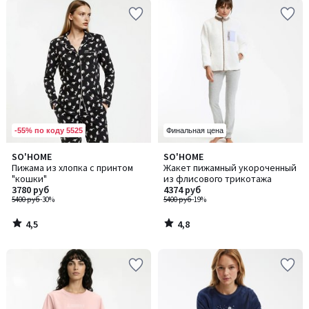
-55% по коду 5525
Финальная цена
4,5
4,8
SO'HOME
SO'HOME
/ 5
/ 5
Пижама из хлопка с принтом
Жакет пижамный укороченный
"кошки"
из флисового трикотажа
3780 руб
4374 руб
5400 руб
-30%
5400 руб
-19%
4,5
4,8
/
/
5
5