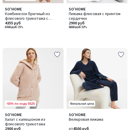
SO'HOME
SO'HOME
Комбинезон брючный из
Пижама флисовая с принтом
флисового трикотажа с
сердечки
принтом "сердечки"
4355 руб
2900 руб
6700 руб
-35%
5800 руб
-50%
-55% по коду 5525
Финальная цена
4,4
SO'HOME
SO'HOME
Количество
Количество
/ 5
Халат с капюшоном из
Велюровая пижама
цветов:
цветов:
флисового трикотажа
2
2
2900 руб
от
4500 руб