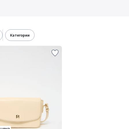
категории
 цена