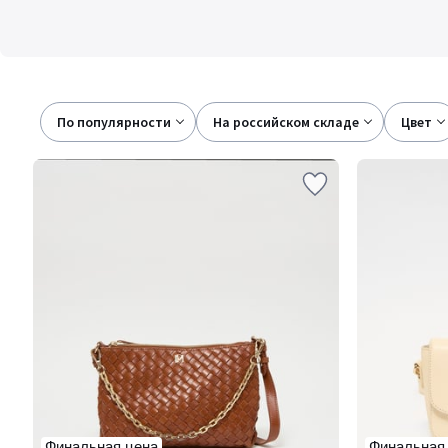
По популярности
на российском складе
цвет
Финальная цена
Финальная