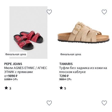
Финальная цена
Финальная цена
3
5
PEPE JEANS
TAMARIS
/
/
Мюли AGNES ETHNIC / АГНЕС
Туфли без задника из кожи на
5
5
ЭТНИК с пряжками
плоском каблуке
от
9890 ₽
7290 ₽
11500 ₽
-14%
9000 ₽
-19%
3
5
/
/
5
5