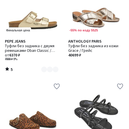
-55% по коду 5525
Финальная цена
5
PEPE JEANS
ANTHOLOGY PARIS
Количество
/
Туфли без задника с двумя
Туфли без задника из кожи
цветов:
5
ремешками Oban Classic /
Grace / Грейс
2
Обан Классик
от
6370 ₽
40699 ₽
7000 ₽
-9%
5
/
5