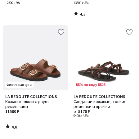
12300 ₽
-9%
13500 ₽
-5%
4,3
/
5
-55% по коду 5525
Финальная цена
4,8
LA REDOUTE COLLECTIONS
LA REDOUTE COLLECTIONS
/ 5
Кожаные мюли с двумя
Сандалии кожаные, тонкие
ремешками
ремешки и пряжки
11500 ₽
от
5170 ₽
9400 ₽
-45%
4,8
/
5