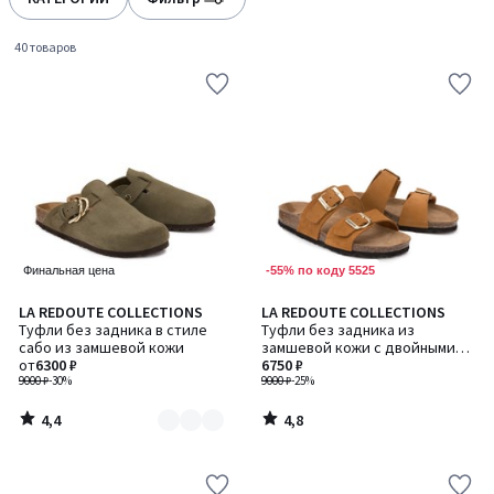
gauche
droite
40 товаров
-55% по коду 5525
Финальная цена
4,4
4,8
LA REDOUTE COLLECTIONS
LA REDOUTE COLLECTIONS
Количество
/ 5
/ 5
Туфли без задника в стиле
Туфли без задника из
цветов:
сабо из замшевой кожи
замшевой кожи с двойными
2
от
6300 ₽
ремешками
6750 ₽
9000 ₽
-30%
9000 ₽
-25%
4,4
4,8
/
/
5
5