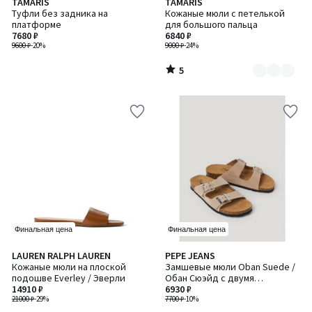
5
TAMARIS
TAMARIS
Количество
/
Туфли без задника на
Кожаные мюли с петелькой
цветов:
5
платформе
для большого пальца
2
7680 ₽
6840 ₽
9600 ₽
-20%
9000 ₽
-24%
5
/
5
Финальная цена
Финальная цена
5
LAUREN RALPH LAUREN
PEPE JEANS
/
Кожаные мюли на плоской
Замшевые мюли Oban Suede /
5
подошве Everley / Эверли
Обан Сюэйд с двумя
14910 ₽
ремешками
6930 ₽
21000 ₽
-29%
7700 ₽
-10%