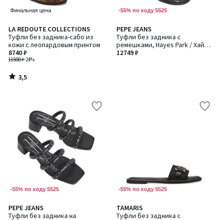
-55% по коду 5525
Финальная цена
3,5
LA REDOUTE COLLECTIONS
PEPE JEANS
/ 5
Туфли без задника-сабо из
Туфли без задника с
кожи с леопардовым принтом
ремешками, Hayes Park / Хайес
8740 ₽
Парк
12749 ₽
11500 ₽
-24%
3,5
/
5
-55% по коду 5525
-55% по коду 5525
PEPE JEANS
TAMARIS
Туфли без задника на
Туфли без задника с