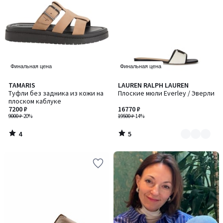
Финальная цена
Финальная цена
4
5
TAMARIS
LAUREN RALPH LAUREN
Количество
/
/
Туфли без задника из кожи на
Плоские мюли Everley / Эверли
цветов:
5
5
плоском каблуке
2
7200 ₽
16770 ₽
9000 ₽
-20%
19500 ₽
-14%
4
5
/
/
5
5
-