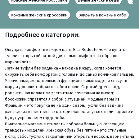
Красные женские кроссовки
Белые женские кеды
Туфл
Кожаные женские кроссовки
Закрытые кожаные сабо
Подробнее о категории:
Ощущать комфорт в каждом шаге. В La Redoute можно купить
туфли с открытой пяткой для самых комфортных образов
жаркого лета.
Летние туфли без задника – находка в жару, когда хочется
окружить себя комфортом с головы и до самых кончиков пальцев.
Утонченные, женственные и функциональные модели спасут в
жару и дополнят образ в любом стиле. Строгий дресс-код,
романтичная волна или элегантные сочетания на выход:
босоножки справятся я собой ситуацией. Модные пары из
Франции – это покупка не на один сезон. Туфли без задника
женские из качественных материалов останутся с вами надолго и
будут украшением гардероба.
В интернет-магазине стилисты собрали большую коллекцию
трендовых моделей. Женская обувь без пятки – это стильные
мюли, сабо, туфли с закрытым или открытым носком, варианты на