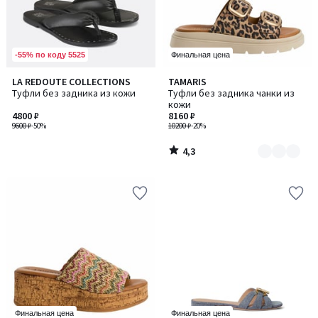
-55% по коду 5525
Финальная цена
4,3
LA REDOUTE COLLECTIONS
TAMARIS
Количество
/ 5
Туфли без задника из кожи
Туфли без задника чанки из
цветов:
кожи
2
4800 ₽
8160 ₽
9600 ₽
-50%
10200 ₽
-20%
4,3
/
5
Финальная цена
Финальная цена