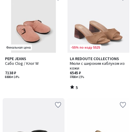
-55% по коду 5525
Финальная цена
5
PEPE JEANS
LA REDOUTE COLLECTIONS
/
Сабо Clog / Клог W
Мюли с широким каблуком из
5
кожи
7138 ₽
6545 ₽
8300 ₽
-14%
7700 ₽
-15%
5
/
5