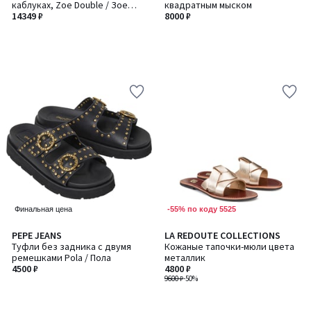
каблуках, Zoe Double / Зое
квадратным мыском
Дабл
14349 ₽
8000 ₽
-55% по коду 5525
Финальная цена
PEPE JEANS
LA REDOUTE COLLECTIONS
Туфли без задника с двумя
Кожаные тапочки-мюли цвета
ремешками Pola / Пола
металлик
4500 ₽
4800 ₽
9600 ₽
-50%