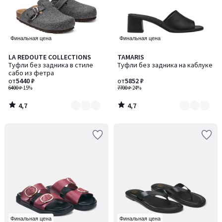
Финальная цена
Финальная цена
4,7
4,7
LA REDOUTE COLLECTIONS
TAMARIS
Количество
Количество
/ 5
/ 5
Туфли без задника в стиле
Туфли без задника на каблуке
цветов:
цветов:
сабо из фетра
2
2
от
5440 ₽
от
5852 ₽
6400 ₽
-15%
7700 ₽
-24%
4,7
4,7
/
/
5
5
Финальная цена
Финальная цена