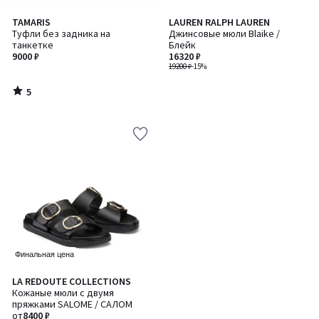
5
TAMARIS
LAUREN RALPH LAUREN
/
Туфли без задника на
Джинсовые мюли Blaike /
5
танкетке
Блейк
9000 ₽
16320 ₽
19200 ₽
-15%
5
/
5
Финальная цена
4,3
LA REDOUTE COLLECTIONS
/ 5
Кожаные мюли с двумя
пряжками SALOME / САЛОМ
от
8400 ₽