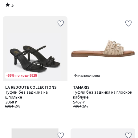
5
/
5
-55% по коду 5525
Финальная цена
LA REDOUTE COLLECTIONS
TAMARIS
Туфли без задника на
Туфли без задника на плоском
шпильке
каблуке
3060 ₽
5467 ₽
6800 ₽
-55%
7700 ₽
-29%