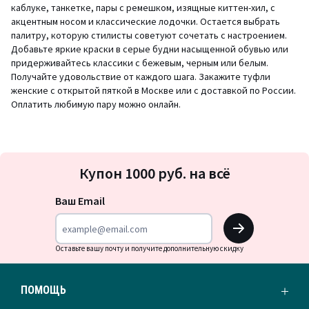
каблуке, танкетке, пары с ремешком, изящные киттен-хил, с
акцентным носом и классические лодочки. Остается выбрать
палитру, которую стилисты советуют сочетать с настроением.
Добавьте яркие краски в серые будни насыщенной обувью или
придерживайтесь классики с бежевым, черным или белым.
Получайте удовольствие от каждого шага. Закажите туфли
женские с открытой пяткой в Москве или с доставкой по России.
Оплатить любимую пару можно онлайн.
Подписка
Купон 1000 руб. на всё
на
новости
Ваш Email
OK
Оставьте вашу почту и получите дополнительную скидку
ПОМОЩЬ