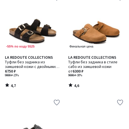
-55% по коду 5525
Финальная цена
4,7
4,6
LA REDOUTE COLLECTIONS
LA REDOUTE COLLECTIONS
/ 5
/ 5
Туфли без задника из
Туфли без задника в стиле
замшевой кожи с двойными
сабо из замшевой кожи
ремешками
6750 ₽
от
6300 ₽
9000 ₽
-25%
9000 ₽
-30%
4,7
4,6
/
/
5
5