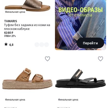
Финальная цена
4,8
TAMARIS
Количество
/ 5
Туфли без задника из кожи на
цветов:
плоском каблуке
2
6160 ₽
7700 ₽
-20%
Перейти
4,8
/
5
Финальная цена
Финальная цена