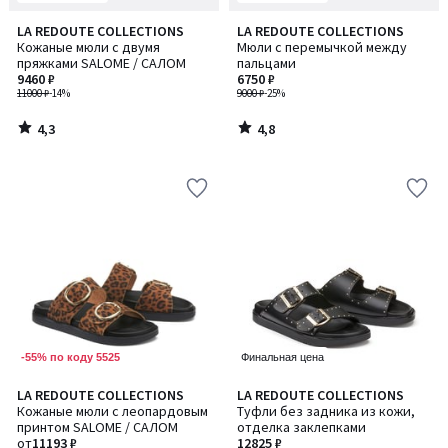
4,3
4,8
LA REDOUTE COLLECTIONS
LA REDOUTE COLLECTIONS
/ 5
/ 5
Кожаные мюли с двумя
Мюли с перемычкой между
пряжками SALOME / САЛОМ
пальцами
9460 ₽
6750 ₽
11000 ₽
-14%
9000 ₽
-25%
4,3
4,8
/
/
5
5
-55% по коду 5525
Финальная цена
4,3
LA REDOUTE COLLECTIONS
LA REDOUTE COLLECTIONS
/ 5
Кожаные мюли с леопардовым
Туфли без задника из кожи,
принтом SALOME / САЛОМ
отделка заклепками
от
11193 ₽
12825 ₽