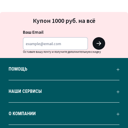
Подписка
Купон 1000 руб. на всё
на
новости
Ваш Email
OK
Оставьте вашу почту и получите дополнительную скидку
ПОМОЩЬ
НАШИ СЕРВИСЫ
О КОМПАНИИ