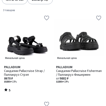
gauche
droite
3 товаров
Финальная цена
Финальная цена
5
PALLADIUM
PALLADIUM
/
Сандалии Pallacruise Strap /
Сандалии Pallacruise Fisherman
5
Паллакруз Стрэп
/ Паллакруз Фишермен
8670 ₽
от
9882 ₽
10200 ₽
-15%
12200 ₽
-19%
5
/
5